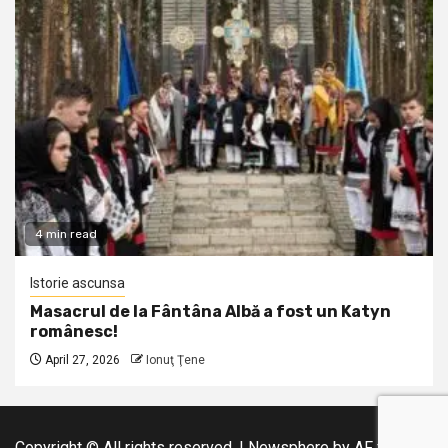
4 min read
Istorie ascunsa
Masacrul de la Fântâna Albă a fost un Katyn
românesc!
April 27, 2026
Ionuţ Ţene
Copyright © All rights reserved.
|
Newsphere
by AF themes.