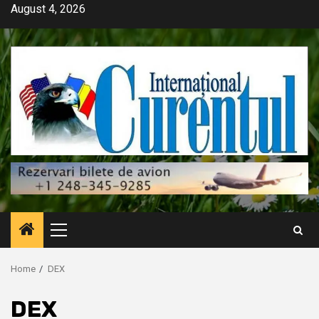
Skip
August 4, 2026
to
content
Primary
Menu
Home
DEX
DEX