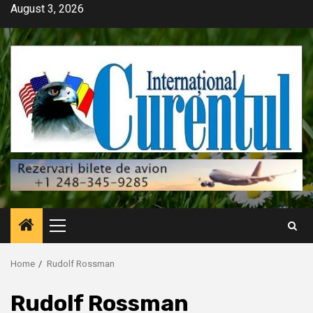
Skip
August 3, 2026
to
content
Primary
Menu
Home
Rudolf Rossman
Rudolf Rossman