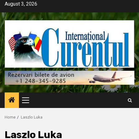
Skip
August 3, 2026
to
content
Primary
Menu
Home
Laszlo Luka
Laszlo Luka