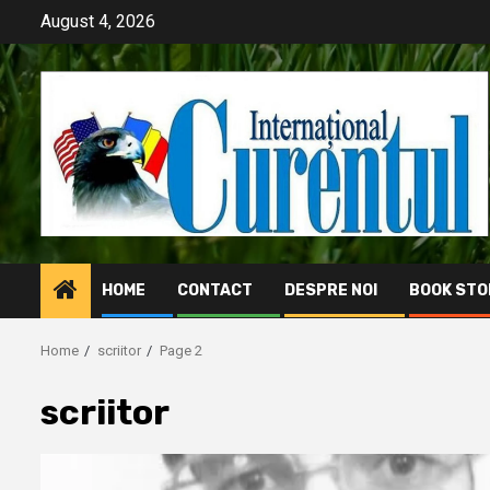
Skip
August 4, 2026
to
content
HOME
CONTACT
DESPRE NOI
BOOK STO
Home
scriitor
Page 2
scriitor