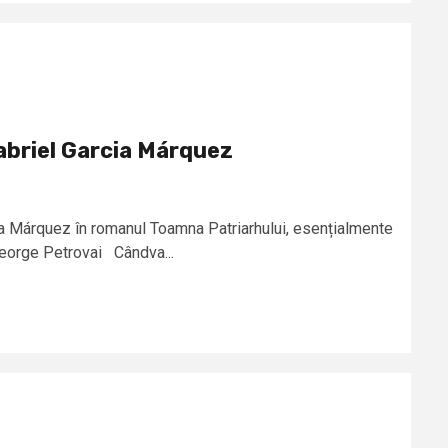
Gabriel Garcia Márquez
cia Márquez în romanul Toamna Patriarhului, esențialmente
George Petrovai Cândva...