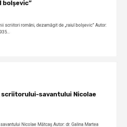
l bolșevic”
mii scriitori români, dezamăgit de „raiul bolșevic” Autor:
935...
a scriitorului-savantului Nicolae
ui-savantului Nicolae Mătcaș Autor: dr. Galina Martea