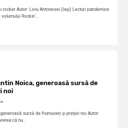
i rocker Autor: Liviu Antonesei (Iaşi) Lecturi pandemice
 volumului Rockin`...
tantin Noica, generoasă sursă de
i noi
ai
, generoasă sursă de frumuseți și prețuri noi Autor:
erea că nu...