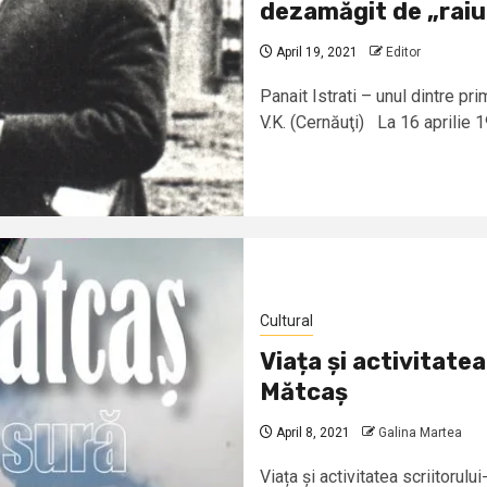
dezamăgit de „raiu
April 19, 2021
Editor
Panait Istrati – unul dintre pri
V.K. (Cernăuţi) La 16 aprilie 1
Cultural
Viața și activitate
Mătcaș
April 8, 2021
Galina Martea
Viața și activitatea scriitorul