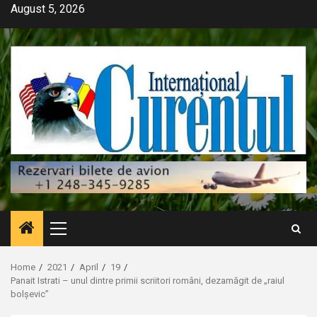
Skip
August 5, 2026
to
content
Primary
Menu
Home
2021
April
19
Panait Istrati – unul dintre primii scriitori români, dezamăgit de „raiul
bolșevic”