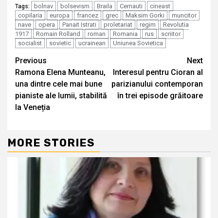
bolnav
bolsevism
Braila
Cernauti
cineast
Tags:
copilaria
europa
francez
grec
Maksim Gorki
muncitor
nave
opera
Panait Istrati
proletariat
regim
Revolutia
1917
Romain Rolland
roman
Romania
rus
scriitor
socialist
sovietic
ucrainean
Uniunea Sovietica
Continue
Previous
Next
Ramona Elena Munteanu,
Interesul pentru Cioran al
Reading
una dintre cele mai bune
parizianului contemporan
pianiste ale lumii, stabilită
în trei episode grăitoare
la Veneția
MORE STORIES