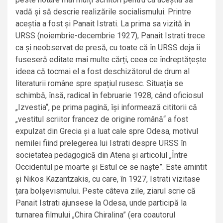
vadă și să descrie realizările socialismului. Printre
aceștia a fost și Panait Istrati. La prima sa vizită în
URSS (noiembrie-decembrie 1927), Panait Istrati trece
ca și neobservat de presă, cu toate că în URSS deja îi
fuseseră editate mai multe cărți, ceea ce îndreptățește
ideea că tocmai el a fost deschizătorul de drum al
literaturii române spre spațiul rusesc. Situația se
schimbă, însă, radical în februarie 1928, când oficiosul
„Izvestia“, pe prima pagină, își informează cititorii că
„vestitul scriitor francez de origine română“ a fost
expulzat din Grecia și a luat cale spre Odesa, motivul
nemilei fiind prelegerea lui Istrati despre URSS în
societatea pedagogică din Atena și articolul „Între
Occidentul pe moarte și Estul ce se naște”. Este amintit
și Nikos Kazantzakis, cu care, în 1927, Istrati vizitase
țara bolșevismului. Peste câteva zile, ziarul scrie că
Panait Istrati ajunsese la Odesa, unde participă la
turnarea filmului „Chira Chiralina” (era coautorul