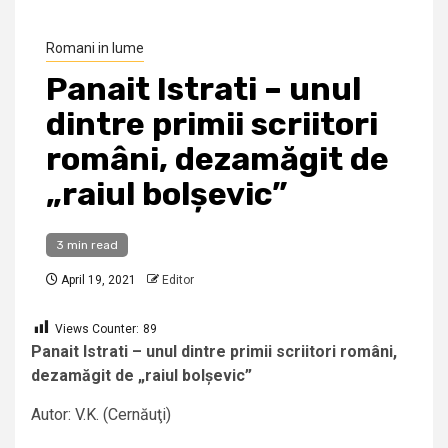
Romani in lume
Panait Istrati – unul
dintre primii scriitori
români, dezamăgit de
„raiul bolșevic”
3 min read
April 19, 2021
Editor
Views Counter:
89
Panait Istrati – unul dintre primii scriitori români,
dezamăgit de „raiul bolșevic”
Autor: V.K. (Cernăuţi)