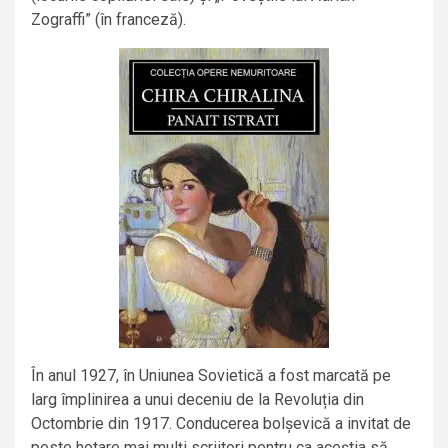
Zograffi” (în franceză).
În anul 1927, în Uniunea Sovietică a fost marcată pe
larg împlinirea a unui deceniu de la Revoluția din
Octombrie din 1917. Conducerea bolșevică a invitat de
peste hotare mai mulți scriitori pentru ca aceștia să