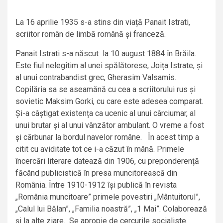
La 16 aprilie 1935 s-a stins din viață Panait Istrati,
scriitor român de limbă română și franceză.
Panait Istrati s-a născut la 10 august 1884 în Brăila.
Este fiul nelegitim al unei spălătorese, Joița Istrate, și
al unui contrabandist grec, Gherasim Valsamis.
Copilăria sa se aseamănă cu cea a scriitorului rus și
sovietic Maksim Gorki, cu care este adesea comparat.
Și-a câștigat existența ca ucenic al unui cârciumar, al
unui brutar și al unui vânzător ambulant. O vreme a fost
și cărbunar la bordul navelor române. În acest timp a
citit cu aviditate tot ce i-a căzut în mână. Primele
încercări literare datează din 1906, cu preponderență
făcând publicistică în presa muncitorească din
România. Între 1910-1912 își publică în revista
„România muncitoare” primele povestiri „Mântuitorul”,
„Calul lui Bălan”, „Familia noastră”, „1 Mai”. Colaborează
și la alte ziare. Se apropie de cercurile socialiste.