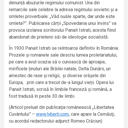
denunță abuzurile regimului comunist. Una din
remarcile sale celebre la adresa regimului sovietic și a
omletei proverbiale: „Văd ouăle sparte, dar unde este
omleta?”. Publicarea cărții „Spovedania unui învins” va
provoca izolarea scriitorului Panait Istrati, acesta fiind
abandonat de prietenii săi de ideologie socialistă.
În 1930 Panait Istrati se reîntoarce definitiv în România.
Prozele și romanele sale descriu lumea proletariatului,
pe care a avut ocazia să o cunoască de aproape,
mirificele ținuturi ale Brăilei natale, Delta Dunării, un
amestec de rase și religii, și diverse orășele din
Europa, prin care a trecut de-a lungul vieții. Opera lui
Panait Istrati, scrisă în limbile franceză și română, a
fost tradusă în peste 30 de limbi.
(Articol preluat din publicaţia românească „Libertatea
Cuvântului” –
www.lyberti.com
, care apare la Cernăuţi,
cu acordul redactorului-adjunct Romeo Crăciun)