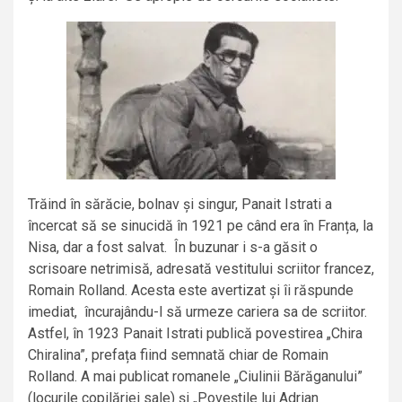
Trăind în sărăcie, bolnav și singur, Panait Istrati a
încercat să se sinucidă în 1921 pe când era în Franța, la
Nisa, dar a fost salvat. În buzunar i s-a găsit o
scrisoare netrimisă, adresată vestitului scriitor francez,
Romain Rolland. Acesta este avertizat și îi răspunde
imediat, încurajându-l să urmeze cariera sa de scriitor.
Astfel, în 1923 Panait Istrati publică povestirea „Chira
Chiralina”, prefața fiind semnată chiar de Romain
Rolland. A mai publicat romanele „Ciulinii Bărăganului”
(locurile copilăriei sale) și „Poveștile lui Adrian