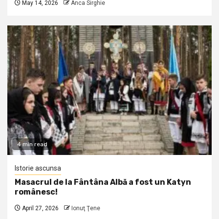
May 14, 2026
Anca Sirghie
4 min read
Istorie ascunsa
Masacrul de la Fântâna Albă a fost un Katyn
românesc!
April 27, 2026
Ionuţ Ţene