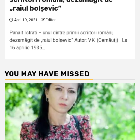
„raiul bolșevic”
April 19, 2021
Editor
Panait Istrati – unul dintre primii scriitori români,
dezamăgit de „raiul bolșevic” Autor: V.K. (Cernăuţi) La
16 aprilie 1935...
YOU MAY HAVE MISSED