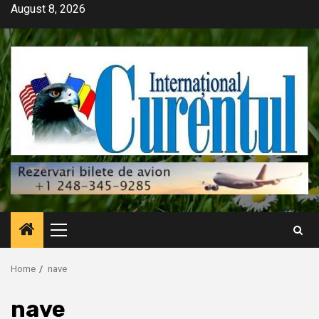
Skip
August 8, 2026
to
content
Primary
Menu
Home
nave
nave