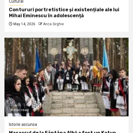
Cultural
Contururi portretistice și existențiale ale lui
Mihai Eminescu în adolescență
May 14, 2026
Anca Sirghie
4 min read
Istorie ascunsa
Masacrul de la Fântâna Albă a fost un Katyn