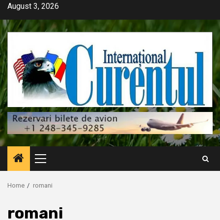
Skip
August 3, 2026
to
content
Primary
Menu
Home
romani
romani