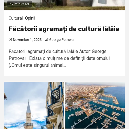
12 min read
Cultural
Opinii
Făcătorii agramați de cultură lălâie
November 1, 2023
George Petrovai
Făcătorii agramați de cultură lălâie Autor: George
Petrovai Există o mulțime de definiții date omului
(„Omul este singurul animal...