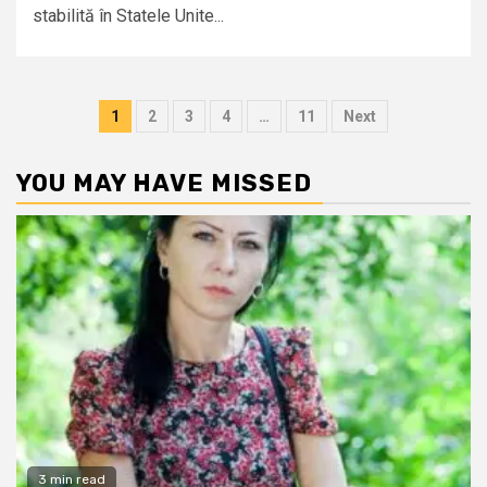
stabilită în Statele Unite...
Posts
1
2
3
4
…
11
Next
pagination
YOU MAY HAVE MISSED
3 min read