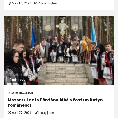
May 14, 2026
Anca Sirghie
4 min read
Istorie ascunsa
Masacrul de la Fântâna Albă a fost un Katyn
românesc!
April 27, 2026
Ionuţ Ţene