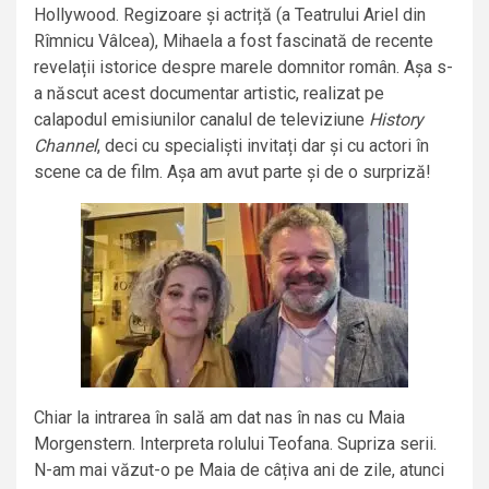
Hollywood. Regizoare și actriță (a Teatrului Ariel din
Rîmnicu Vâlcea), Mihaela a fost fascinată de recente
revelații istorice despre marele domnitor român. Așa s-
a născut acest documentar artistic, realizat pe
calapodul emisiunilor canalul de televiziune
History
Channel
, deci cu specialiști invitați dar și cu actori în
scene ca de film. Așa am avut parte și de o surpriză!
Chiar la intrarea în sală am dat nas în nas cu Maia
Morgenstern. Interpreta rolului Teofana. Supriza serii.
N-am mai văzut-o pe Maia de câțiva ani de zile, atunci