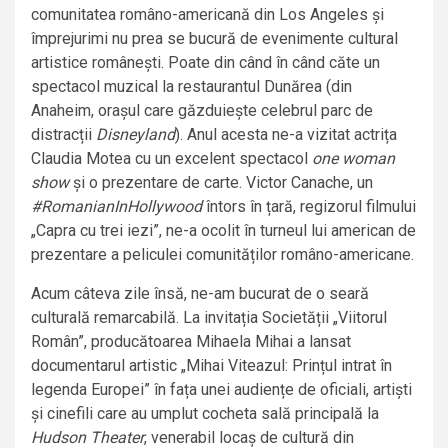
comunitatea româno-americană din Los Angeles și
împrejurimi nu prea se bucură de evenimente cultural
artistice românești. Poate din când în când căte un
spectacol muzical la restaurantul Dunărea (din
Anaheim, orașul care găzduiește celebrul parc de
distracții
Disneyland
). Anul acesta ne-a vizitat actrița
Claudia Motea cu un excelent spectacol
one woman
show
și o prezentare de carte. Victor Canache, un
#RomanianInHollywood
întors în țară, regizorul filmului
„Capra cu trei iezi”, ne-a ocolit în turneul lui american de
prezentare a peliculei comunităților româno-americane.
Acum câteva zile însă, ne-am bucurat de o seară
culturală remarcabilă. La invitația Societății „Viitorul
Român”, producătoarea Mihaela Mihai a lansat
documentarul artistic „Mihai Viteazul: Prințul intrat în
legenda Europei” în fața unei audiențe de oficiali, artiști
și cinefili care au umplut cocheta sală principală la
Hudson Theater
, venerabil locaș de cultură din