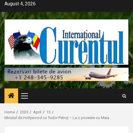
Skip
August 4, 2026
to
content
Primary
Menu
Home
2023
April
15
Minutul de Hollywood cu Tudor Petruț – La o poveste cu Maia