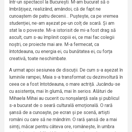
într-un spectacol la București. M-am bucurat să o
îmbrățișez, realizând, amândoi, că de fapt ne
cunoaștem de patru decenii… Puștește, ca pe vremea
studenției, ne-am așezat pe-un colț de scară. Și am
stat la o poveste. Mi-a istorisit de mi-a fost drag să
ascult, cum s-au împlinit copiii ei, ce mai fac colegii
noștri, ce proiecte mai are. M-a fermecat, ca
întotdeauna, cu energia ei, cu bunătatea ei, cu forța
creativă, toate neschimbate.
A urmat apoi sesiunea de discuții. De cum s-a așezat în
luminile rampei, Maia s-a transformat cu dezinvoltură în
ceea ce a fost întotdeauna, o mare actriță. Jucându-se
cu asistența, mai în glumă, mai în serios. Alături de
Mihaela Mihai au cucerit cu nonșalanță sala și publicul
s-a bucurat de o seară culturală emoțională. O rară
șansă de a cunoaște, pe ecran și pe scenă, artiști
români cu care să ne mândrim. O rară șansă de a mai
simți, măcar pentru câteva ore, românește, în umbra