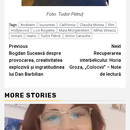
Foto. Tudor Petruţ
Anaheim
bucuresti
California
Claudia Motea
film
Tags:
Hollywood
Los Angeles
Maia Morgenstern
Mihai Viteazu
romani
teatru
Tudor Petrut
Victor Canache
Continue
Previous
Next
Bogdan Suceavă despre
Recuperarea
Reading
provocarea, creativitatea
interbelicului: Horia
explozivă și ingratitudinea
Groza, „Colocvii” – Note
lui Dan Barbilian
de lectură
MORE STORIES