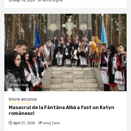
May 14, 2026
Anca Sirghie
4 min read
Istorie ascunsa
Masacrul de la Fântâna Albă a fost un Katyn
românesc!
April 27, 2026
Ionuţ Ţene