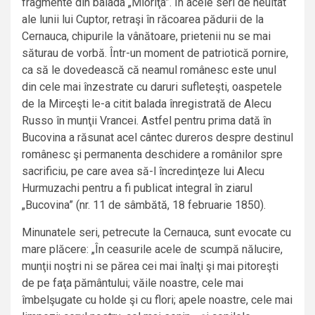
fragmente din balada „Mioriţa”. În acele seri de neuitat
ale lunii lui Cuptor, retraşi în răcoarea pădurii de la
Cernauca, chipurile la vânătoare, prietenii nu se mai
săturau de vorbă. Într-un moment de patriotică pornire,
ca să le dovedească că neamul românesc este unul
din cele mai înzestrate cu daruri sufleteşti, oaspetele
de la Mirceşti le-a citit balada înregistrată de Alecu
Russo în munţii Vrancei. Astfel pentru prima dată în
Bucovina a răsunat acel cântec dureros despre destinul
românesc şi permanenta deschidere a românilor spre
sacrificiu, pe care avea să-l încredinţeze lui Alecu
Hurmuzachi pentru a fi publicat integral în ziarul
„Bucovina” (nr. 11 de sâmbătă, 18 februarie 1850).
Minunatele seri, petrecute la Cernauca, sunt evocate cu
mare plăcere: „În ceasurile acele de scumpă nălucire,
munţii noştri ni se părea cei mai înalţi şi mai pitoreşti
de pe faţa pământului; văile noastre, cele mai
îmbelşugate cu holde şi cu flori; apele noastre, cele mai