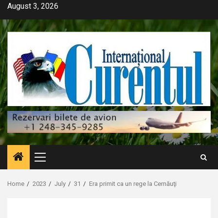
Skip
August 3, 2026
to
content
Primary
Menu
Home
2023
July
31
Era primit ca un rege la Cernăuţi