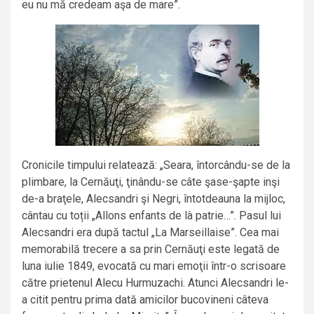
eu nu mă credeam aşa de mare”.
Cronicile timpului relatează: „Seara, întorcându-se de la
plimbare, la Cernăuţi, ţinându-se câte şase-şapte inşi
de-a braţele, Alecsandri şi Negri, întotdeauna la mijloc,
cântau cu toții „Allons enfants de là patrie…”. Pasul lui
Alecsandri era după tactul „La Marseillaise”. Cea mai
memorabilă trecere a sa prin Cernăuţi este legată de
luna iulie 1849, evocată cu mari emoţii într-o scrisoare
către prietenul Alecu Hurmuzachi. Atunci Alecsandri le-
a citit pentru prima dată amicilor bucovineni câteva