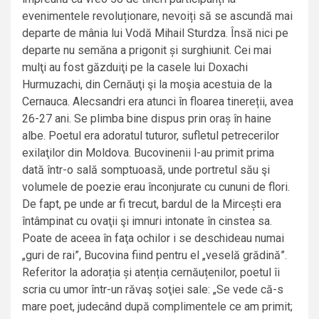
evenimentele revoluționare, nevoiți să se ascundă mai
departe de mânia lui Vodă Mihail Sturdza. Însă nici pe
departe nu semăna a prigonit și surghiunit. Cei mai
mulţi au fost găzduiţi pe la casele lui Doxachi
Hurmuzachi, din Cernăuţi şi la moşia acestuia de la
Cernauca. Alecsandri era atunci în floarea tinereții, avea
26-27 ani. Se plimba bine dispus prin oraș în haine
albe. Poetul era adoratul tuturor, sufletul petrecerilor
exilaţilor din Moldova. Bucovinenii l-au primit prima
dată într-o sală somptuoasă, unde portretul său şi
volumele de poezie erau înconjurate cu cununi de flori.
De fapt, pe unde ar fi trecut, bardul de la Mircești era
întâmpinat cu ovaţii şi imnuri intonate în cinstea sa.
Poate de aceea în faţa ochilor i se deschideau numai
„guri de rai”, Bucovina fiind pentru el „veselă grădină”.
Referitor la adorația și atenția cernăuțenilor, poetul îi
scria cu umor într-un răvaş soţiei sale: „Se vede că-s
mare poet, judecând după complimentele ce am primit;