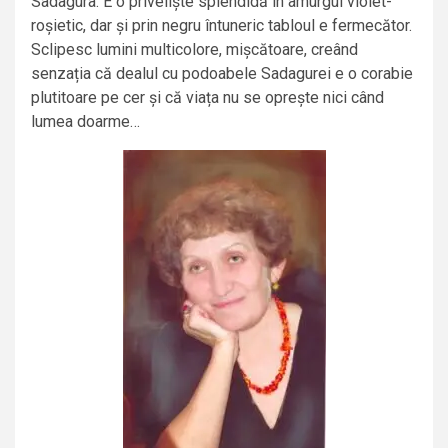
Sadagura. E o priveliște splendidă în amurgul violet-
roșietic, dar și prin negru întuneric tabloul e fermecător.
Sclipesc lumini multicolore, mișcătoare, creând
senzația că dealul cu podoabele Sadagurei e o corabie
plutitoare pe cer și că viața nu se oprește nici când
lumea doarme…