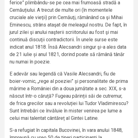
ferice” plimbându-se pe cea mai frumoasă stradă a
Cernăuțiului. A trecut de multe ori (în momentele
cruciale ale vieţii) prin Cernăuţi, rămânând ca şi Mihai
Eminescu, strâns ataşat de meleagul nostru. De fapt, în
jurul zilei şi anului naşterii scriitorului au fost şi mai
continuă discuţii contradictorii. În unele surse este
indicat anul 1818. Însă Alecsandri singur şi-a ales data
de 21 iulie și anul 1821, dorind poate să rămână tânăr
nu numai în poezie.
E adevăr sau legendă că Vasile Alecsandri, fiu de
boier-vornic, „rege al poeziei” și personalitate de prima
mărime a României din a doua jumătate a sec. XIX, s-a
născut într-o căruță? Fugeau părinții săi de cutremur,
de frica grecilor sau a revoluției lui Tudor Vladimirescu?
Sunt întrebări ce învăluie în mister venirea pe lume a
celui mai talentat cântăreț al Gintei Latine.
S-a refugiat în capitala Bucovinei, în vara anului 1848,
împreună cu vreo 50 de tineri participanți la