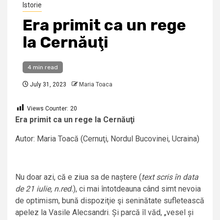
Istorie
Era primit ca un rege
la Cernăuţi
4 min read
July 31, 2023
Maria Toaca
Views Counter:
20
Era primit ca un rege la Cernăuţi
Autor: Maria Toacă (Cernuţi, Nordul Bucovinei, Ucraina)
Nu doar azi, că e ziua sa de naștere (
text scris în data
de 21 iulie, n.red.
), ci mai întotdeauna când simt nevoia
de optimism, bună dispoziţie şi seninătate sufletească
apelez la Vasile Alecsandri. Și parcă îl văd, „vesel și