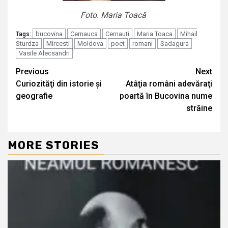
Foto. Maria Toacă
bucovina
Cernauca
Cernauti
Maria Toaca
Mihail
Tags:
Sturdza
Mircesti
Moldova
poet
romani
Sadagura
Vasile Alecsandri
Continue
Previous
Next
Curiozităţi din istorie și
Atâţia români adevăraţi
Reading
geografie
poartă în Bucovina nume
străine
MORE STORIES