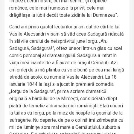
limpezi; cerul nostru, cel mai senin… şi copilele
românce, cele mai frumoase la privit, cele mai
drăgălaşe la iubit decât toate zidirile lui Dumnezeu”.
Când am prins gustul lecturilor şi am dat de cărţile lui
Vasile Alecsandri visam să văd acea Sadagură ridicată
în slăvile cerului de neisprăvitul june Iorgu. „Ah,
Sadagură, Sadagură!”, oftez uneori într-un glas cu acel
comic personaj al dramaturgului. Sadagura a intrat în
viața mea înainte de a fi auzit de oraşul Cernăuţi. Azi
am prilej de a mă plimba cu voie bună pe cea mai lungă
stradă de acolo, cu numele Vasile Alecsandri. La 18
ianuarie 1844 la Iași s-a jucat în premieră comedia
„Iorgu de la Sadagura”, prima scriere dramatică
originală a bardului de la Mircești, considerată drept
piatră de temelie a dramaturgiei românești. Stau uneori
la taifas cu Iorgu, pe la miez de noapte la geamul de la
sufragerie. Nu departe, de pe o colină îmi zâmbește cu
mii de luminițe sora mai mare a Cernăuțiului, suburbia