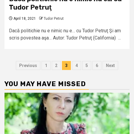
Tudor Petruţ
April 18, 2021
Tudor Petrut
Dacă politichie nu e nimic nu e… cu Tudor Petruţ Şi am
scris povestea aşa… Autor: Tudor Petruţ (California) ...
Posts
Previous
1
2
3
4
5
6
Next
pagination
YOU MAY HAVE MISSED