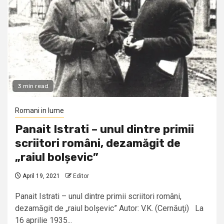
3 min read
Romani in lume
Panait Istrati – unul dintre primii
scriitori români, dezamăgit de
„raiul bolșevic”
April 19, 2021
Editor
Panait Istrati – unul dintre primii scriitori români,
dezamăgit de „raiul bolșevic” Autor: V.K. (Cernăuţi) La
16 aprilie 1935...