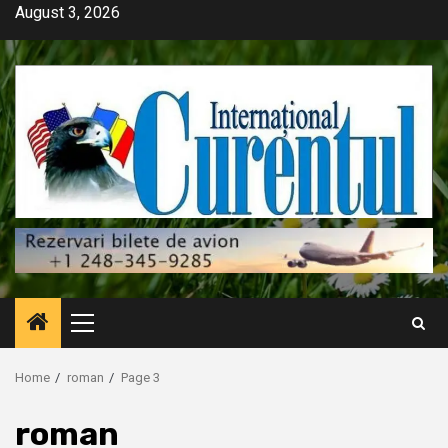
Skip
August 3, 2026
to
content
Primary
Menu
Home
roman
Page 3
roman