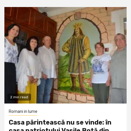
2 min read
Romani in lume
Casa părintească nu se vinde: în
casa patriotului Vasile Botă din