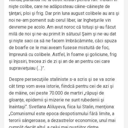
nişte colibe, care ne adăposteau câine-câineşte de
ţânţari, ploi şi frig. Dar prin luna august colibele au ars şi
noi ne-am pomenit sub cerul liber, iar îngheţurile vin
devreme pe acolo. Am avut noroc că totuşi şi-au făcut
milă de noi şi ne-au primit în sătucul Şaim şi ne-au dat
şi nişte saci ca să ne facem îmbrăcăminte, căci spuza
de boarfe ce le mai aveam fusese mistuită de foc,
împreună cu colibele. Astfel, în foame şi goliciune, frig
şi înjosiri, trecea zi de zi şi an de an pentru cei care
supravieţuiau (…)”.
Despre persecuţiile staliniste s-a scris şi se va scrie
cât timp vom avea istorie, fiindcă pentru cei de azi şi
de mâine, cei peste 70.000 de martiri „răpuşi de
gloanţe, epidemii şi mizerie ne sunt rubedenii şi
înaintaşi”. Svetlana Aliluyeva, fiica lui Stalin, menţiona:
„Comunismul este epoca despotismului fără limite, a
terorii sângeroase, a dezastrelor economice, unul mai
cumplit decât altul, a celui mai pustiitor dintre