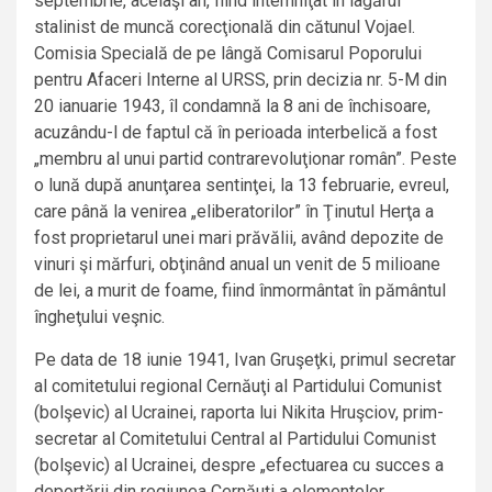
septembrie, acelaşi an, fiind întemniţat în lagărul
stalinist de muncă corecţională din cătunul Vojael.
Comisia Specială de pe lângă Comisarul Poporului
pentru Afaceri Interne al URSS, prin decizia nr. 5-M din
20 ianuarie 1943, îl condamnă la 8 ani de închisoare,
acuzându-l de faptul că în perioada interbelică a fost
„membru al unui partid contrarevoluţionar român”. Peste
o lună după anunţarea sentinţei, la 13 februarie, evreul,
care până la venirea „eliberatorilor” în Ţinutul Herţa a
fost proprietarul unei mari prăvălii, având depozite de
vinuri şi mărfuri, obţinând anual un venit de 5 milioane
de lei, a murit de foame, fiind înmormântat în pământul
îngheţului veşnic.
Pe data de 18 iunie 1941, Ivan Gruşeţki, primul secretar
al comitetului regional Cernăuţi al Partidului Comunist
(bolşevic) al Ucrainei, raporta lui Nikita Hruşciov, prim-
secretar al Comitetului Central al Partidului Comunist
(bolşevic) al Ucrainei, despre „efectuarea cu succes a
deportării din regiunea Cernăuţi a elementelor