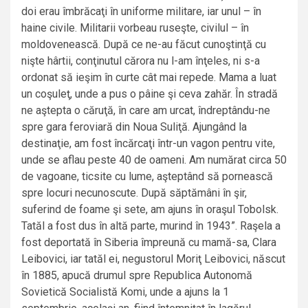
doi erau îmbrăcaţi în uniforme militare, iar unul – în
haine civile. Militarii vorbeau ruseşte, civilul – în
moldovenească. După ce ne-au făcut cunoştinţă cu
nişte hârtii, conţinutul cărora nu l-am înţeles, ni s-a
ordonat să ieşim în curte cât mai repede. Mama a luat
un coşuleţ, unde a pus o pâine şi ceva zahăr. În stradă
ne aştepta o căruţă, în care am urcat, îndreptându-ne
spre gara feroviară din Noua Suliţă. Ajungând la
destinaţie, am fost încărcaţi într-un vagon pentru vite,
unde se aflau peste 40 de oameni. Am numărat circa 50
de vagoane, ticsite cu lume, aşteptând să pornească
spre locuri necunoscute. După săptămâni în şir,
suferind de foame şi sete, am ajuns în oraşul Tobolsk.
Tatăl a fost dus în altă parte, murind în 1943”. Raşela a
fost deportată în Siberia împreună cu mamă-sa, Clara
Leibovici, iar tatăl ei, negustorul Moriţ Leibovici, născut
în 1885, apucă drumul spre Republica Autonomă
Sovietică Socialistă Komi, unde a ajuns la 1