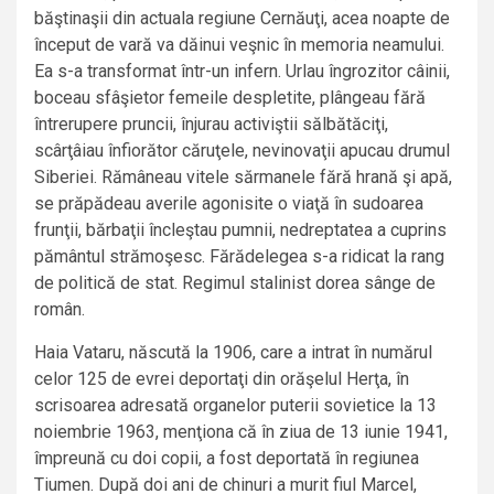
băştinaşii din actuala regiune Cernăuţi, acea noapte de
început de vară va dăinui veşnic în memoria neamului.
Ea s-a transformat într-un infern. Urlau îngrozitor câinii,
boceau sfâşietor femeile despletite, plângeau fără
întrerupere pruncii, înjurau activiştii sălbătăciţi,
scârţâiau înfiorător căruţele, nevinovaţii apucau drumul
Siberiei. Rămâneau vitele sărmanele fără hrană şi apă,
se prăpădeau averile agonisite o viaţă în sudoarea
frunţii, bărbaţii încleştau pumnii, nedreptatea a cuprins
pământul strămoşesc. Fărădelegea s-a ridicat la rang
de politică de stat. Regimul stalinist dorea sânge de
român.
Haia Vataru, născută la 1906, care a intrat în numărul
celor 125 de evrei deportaţi din orăşelul Herţa, în
scrisoarea adresată organelor puterii sovietice la 13
noiembrie 1963, menţiona că în ziua de 13 iunie 1941,
împreună cu doi copii, a fost deportată în regiunea
Tiumen. După doi ani de chinuri a murit fiul Marcel,