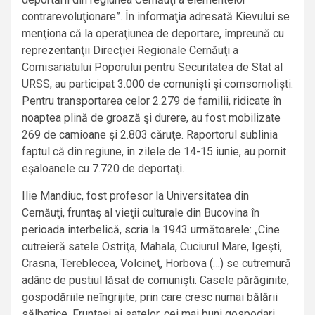
contrarevoluţionare”. În informaţia adresată Kievului se
menţiona că la operaţiunea de deportare, împreună cu
reprezentanţii Direcţiei Regionale Cernăuţi a
Comisariatului Poporului pentru Securitatea de Stat al
URSS, au participat 3.000 de comunişti şi comsomolişti.
Pentru transportarea celor 2.279 de familii, ridicate în
noaptea plină de groază şi durere, au fost mobilizate
269 de camioane şi 2.803 căruţe. Raportorul sublinia
faptul că din regiune, în zilele de 14-15 iunie, au pornit
eşaloanele cu 7.720 de deportaţi.
Ilie Mandiuc, fost profesor la Universitatea din
Cernăuţi, fruntaş al vieţii culturale din Bucovina în
perioada interbelică, scria la 1943 următoarele: „Cine
cutreieră satele Ostriţa, Mahala, Cuciurul Mare, Igeşti,
Crasna, Tereblecea, Volcineţ, Horbova (…) se cutremură
adânc de pustiul lăsat de comunişti. Casele părăginite,
gospodăriile neîngrijite, prin care cresc numai bălării
sălbatice. Fruntaşi ai satelor, cei mai buni gospodari,