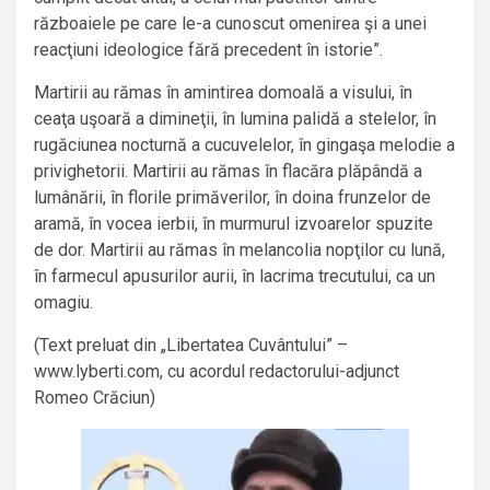
războaiele pe care le-a cunoscut omenirea şi a unei
reacţiuni ideologice fără precedent în istorie”.
Martirii au rămas în amintirea domoală a visului, în
ceaţa uşoară a dimineţii, în lumina palidă a stelelor, în
rugăciunea nocturnă a cucuvelelor, în gingaşa melodie a
privighetorii. Martirii au rămas în flacăra plăpândă a
lumânării, în florile primăverilor, în doina frunzelor de
aramă, în vocea ierbii, în murmurul izvoarelor spuzite
de dor. Martirii au rămas în melancolia nopţilor cu lună,
în farmecul apusurilor aurii, în lacrima trecutului, ca un
omagiu.
(Text preluat din „Libertatea Cuvântului” –
www.lyberti.com, cu acordul redactorului-adjunct
Romeo Crăciun)