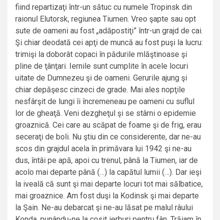
fiind repartizaţi într-un sătuc cu numele Tropinsk din
raionul Elutorsk, regiunea Tiumen. Vreo şapte sau opt
sute de oameni au fost „adăpostiţi” într-un grajd de cai.
Şi chiar deodată cei apţi de muncă au fost puşi la lucru:
trimişi la doborât copaci în pădurile mlăştinoase şi
pline de ţânţari. Iernile sunt cumplite în acele locuri
uitate de Dumnezeu şi de oameni. Gerurile ajung şi
chiar depăşesc cinzeci de grade. Mai ales nopţile
nesfârşit de lungi îi încremeneau pe oameni cu suflul
lor de gheaţă. Veni dezgheţul şi se stârni o epidemie
groaznică. Cei care au scăpat de foame şi de frig, erau
seceraţi de boli. Nu ştiu din ce considerente, dar ne-au
scos din grajdul acela în primăvara lui 1942 şi ne-au
dus, întâi pe apă, apoi cu trenul, până la Tiumen, iar de
acolo mai departe până (…) la capătul lumii (…). Dar ieşi
la iveală că sunt şi mai departe locuri tot mai sălbatice,
mai groaznice. Am fost duşi la Kodinsk şi mai departe
la Şain. Ne-au debarcat şi ne-au lăsat pe malul râului
Konda, punându-ne la cosit ierburi pentru fân. Trăiam în