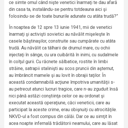
ce simte omul când nişte venetici înarmaţi te dau afară
din casa ta, instalându-se pentru totdeauna aici şi
folosindu-se de toate bunurile adunate cu atâta trudă?”
În noaptea de 12 spre 13 iunie 1941, mii de venetici
înarmaţi şi activişti sovietici au năvălit mişeleşte în
casele băştinaşilor, construite sau cumpărate cu atâta
trudă. Au năvălit ca tâlharii de drumul mare, cu ochii
injectaţi în sânge, cu ura cuibărită în inimi, cu sudalmele
în colţul gurii. Cu răcnete sălbatice, rostite în limbi
străine, satrapii stalinişti au scos pruncii din aşternut,
au îmbrâncit mamele şi au lovit în obrajii taţilor. În
această condamnabilă acţiune împotriva umanităţii s-
au petrecut atunci lucruri tragice, care n-au zguduit însă
nici până astăzi conştiinţa celor ce au ordonat şi
executat această operaţiune, căci veneticii, care au
participat la aceste crime, erau obişnuiţi cu atrocităţile.
NKVD-ul a fost compus din călăi. Dar ce au simţit în
acea noapte infernală trădătorii neamului, care au lăsat