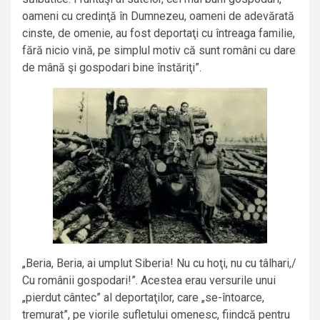
oameni cu credinţă în Dumnezeu, oameni de adevărată
cinste, de omenie, au fost deportaţi cu întreaga familie,
fără nicio vină, pe simplul motiv că sunt români cu dare
de mână şi gospodari bine înstăriţi”.
„Beria, Beria, ai umplut Siberia! Nu cu hoţi, nu cu tâlhari,/
Cu românii gospodari!”. Acestea erau versurile unui
„pierdut cântec” al deportaţilor, care „se-întoarce,
tremurat”, pe viorile sufletului omenesc, fiindcă pentru