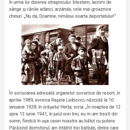
în urma lor durerea straşnicului blestem, lacrimi de
sânge şi rănile adânci, arzânde, cele mai groaznice
chinuri. „Nu da, Doamne, nimănui soarta deportatului!”.
În scrisoarea adresată organelor sovietice de resort, în
aprilie 1989, evreica Raşela Leibovici, născută la 10
ianuarie 1928, în orăşelul Herţa, scria: „În noaptea de 12
spre 13 iunie 1941, în jurul orei trei, eu m-am trezit din
somn, fiindcă în uşa casei noastre au bătut cu putere.
Părăsind dormitorul, am întâlnit trei bărbaţi, dintre care