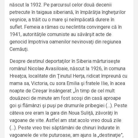
născut la 1932. Pe parcursul celor două decenii
petrecute în taigaua siberiană, în împărăţia îngheţurilor
veşnice, a trăit cu o mare şi neîmpăcată durere în
suflet. Femeia a rămas cu neclintita convingere că în
1941, autorităţile comuniste au săvârşit acte de
genocid împotriva oamenilor nevinovaţi din regiunea
Cernăuţi.
Despre destinul deportaţilor în Siberia mărturiseşte
românul Nicolae Avasiloaie, născut la 1926, în comuna
Hreaţca, localitate din Ţinutul Herţa, ridicat împreună cu
mama sa, Victoria, cu sora Emilia şi fratele Ilie, în acea
noapte de Cireşar însângerat: „În timp de cel mult
douăzeci de minute am fost scoşi din casă aproape
goi şi flămânzi şi puşi pe drumurile pribegiei (…). Peste
câteva ore eram la gara din Noua Suliţă, zăvorâţi în
vagoane de vite. Astfel am stat acolo vreo două zile
(…). Peste vreo trei săptămâni de chinuri îndurate în
vagoanele de vite puturoase, am ajuns la „destinaţie”,