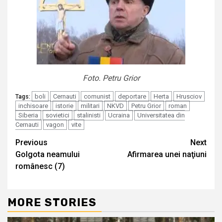
Foto. Petru Grior
boli
Cernauti
comunist
deportare
Herta
Hrusciov
Tags:
inchisoare
istorie
militari
NKVD
Petru Grior
roman
Siberia
sovietici
stalinisti
Ucraina
Universitatea din
Cernauti
vagon
vite
Continue
Previous
Next
Golgota neamului
Afirmarea unei naţiuni
Reading
românesc (7)
MORE STORIES