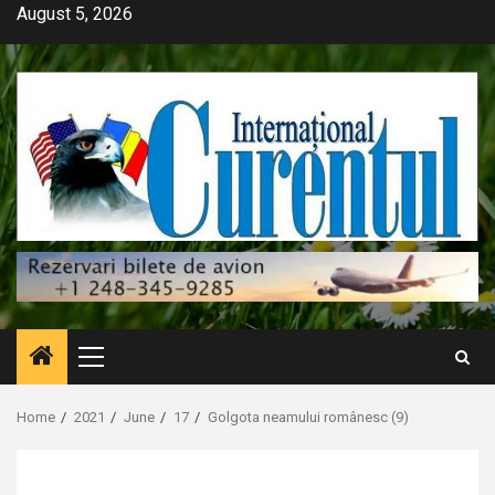
Skip
August 5, 2026
to
content
Primary
Menu
Home
2021
June
17
Golgota neamului românesc (9)