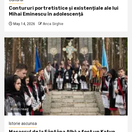
Contururi portretistice și existențiale ale lui
Mihai Eminescu în adolescență
May 14, 2026
Anca Sirghie
4 min read
Istorie ascunsa
Masacrul de la Fântâna Albă a fost un Katyn