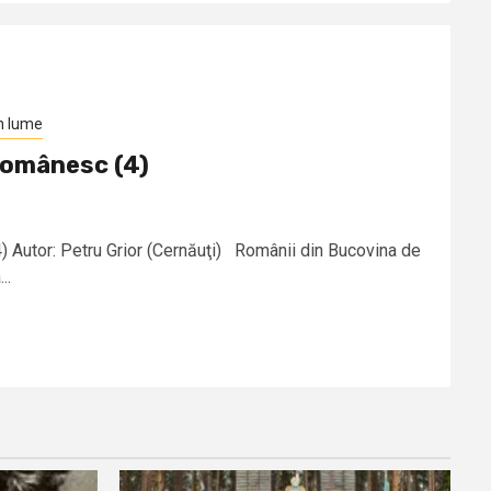
n lume
românesc (4)
 Autor: Petru Grior (Cernăuţi) Românii din Bucovina de
..