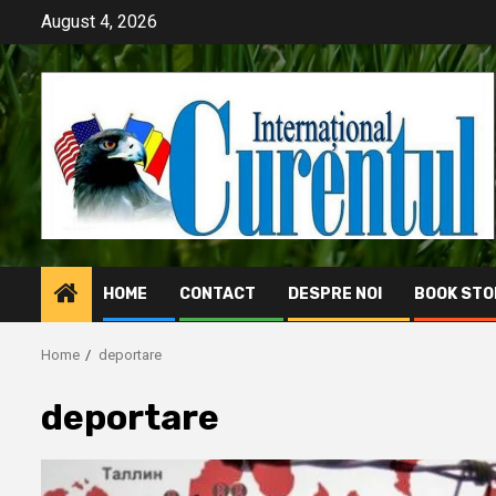
Skip
August 4, 2026
to
content
HOME
CONTACT
DESPRE NOI
BOOK STO
Home
deportare
deportare