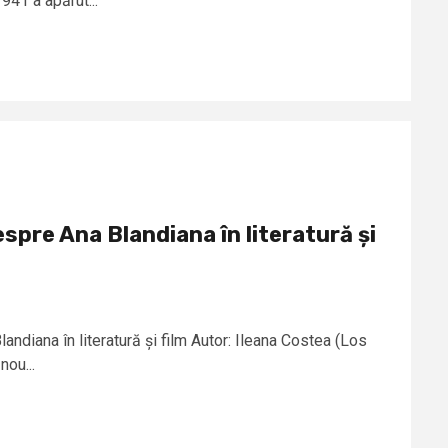
941 a apărut...
spre Ana Blandiana în literatură și
andiana în literatură și film Autor: Ileana Costea (Los
nou...