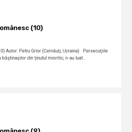
românesc (10)
) Autor: Petru Grior (Cernăuţi, Ucraina) Persecuţiile
băştinaşilor din ţinutul mioritic, n-au luat...
românesc (9)