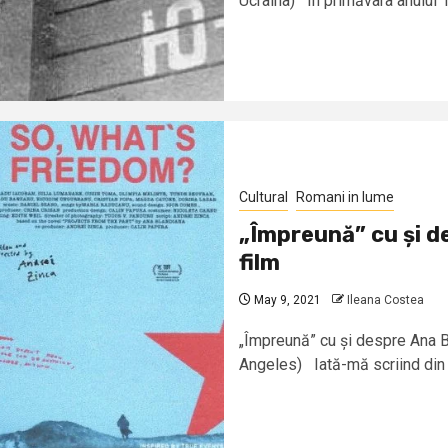
Ucraina) În primăvara anului 1
Cultural
Romani in lume
„Împreună” cu și de
film
May 9, 2021
Ileana Costea
„Împreună” cu și despre Ana Bl
Angeles) Iată-mă scriind din 