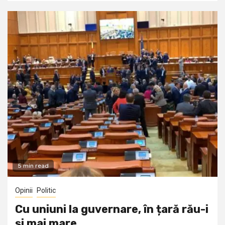
5 min read
Opinii
Politic
Cu uniuni la guvernare, în țară rău-i
și mai mare…