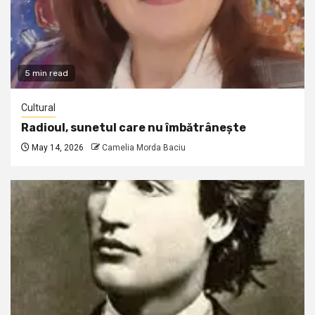
5 min read
Cultural
Radioul, sunetul care nu îmbătrânește
May 14, 2026
Camelia Morda Baciu