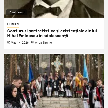
13 min read
Cultural
Contururi portretistice și existențiale ale lui
Mihai Eminescu în adolescență
May 14, 2026
Anca Sirghie