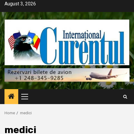
Skip
August 3, 2026
to
content
Primary
Menu
Home
medici
medici