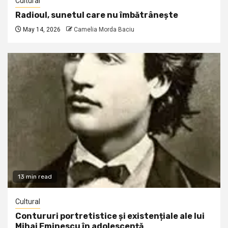
Cultural
Radioul, sunetul care nu îmbătrânește
May 14, 2026
Camelia Morda Baciu
13 min read
Cultural
Contururi portretistice și existențiale ale lui
Mihai Eminescu în adolescență