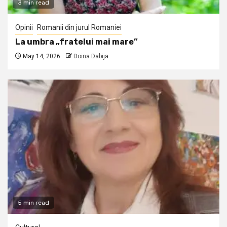
3 min read
Opinii
Romanii din jurul Romaniei
La umbra „fratelui mai mare”
May 14, 2026
Doina Dabija
5 min read