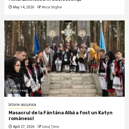
May 14, 2026
Anca Sirghie
4 min read
Istorie ascunsa
Masacrul de la Fântâna Albă a fost un Katyn
românesc!
April 27, 2026
Ionuţ Ţene