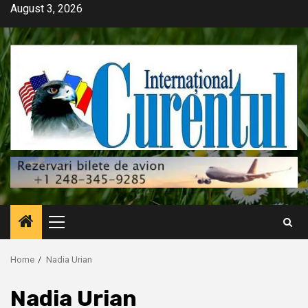
Skip
August 3, 2026
to
content
Primary
Menu
Home
Nadia Urian
Nadia Urian