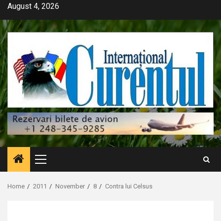
Skip
August 4, 2026
to
content
Primary
Menu
Home
2011
November
8
Contra lui Celsus