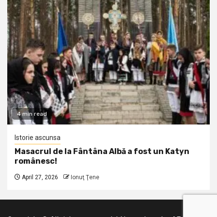
4 min read
Istorie ascunsa
Masacrul de la Fântâna Albă a fost un Katyn
românesc!
April 27, 2026
Ionuţ Ţene