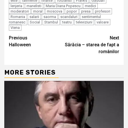
elite
falimente
finante
fotbalisti
Franks
Gaddafi
lenjeria
manelisti
Maria Diana Popescu
medici
moderatori
moral
moscova
popor
presa
profesori
Romania
salarii
saorma
scandaluri
sentimentul
romanesc
Social
Stambul
teatru
televiziuni
valoare
Viena
Continue
Previous
Next
Halloween
Sărăcia – starea de fapt a
Reading
românilor
MORE STORIES