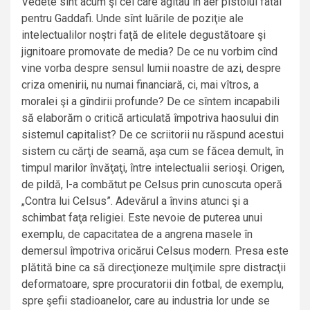
Vedete sînt acum şi cei care agitau în aer pistolul fatal
pentru Gaddafi. Unde sînt luările de poziţie ale
intelectualilor noştri faţă de elitele degustătoare şi
jignitoare promovate de media? De ce nu vorbim cînd
vine vorba despre sensul lumii noastre de azi, despre
criza omenirii, nu numai financiară, ci, mai vîtros, a
moralei şi a gîndirii profunde? De ce sîntem incapabili
să elaborăm o critică articulată împotriva haosului din
sistemul capitalist? De ce scriitorii nu răspund acestui
sistem cu cărţi de seamă, aşa cum se făcea demult, în
timpul marilor învăţaţi, între intelectualii serioşi. Origen,
de pildă, l-a combătut pe Celsus prin cunoscuta operă
„Contra lui Celsus”. Adevărul a învins atunci şi a
schimbat faţa religiei. Este nevoie de puterea unui
exemplu, de capacitatea de a angrena masele în
demersul împotriva oricărui Celsus modern. Presa este
plătită bine ca să direcţioneze mulţimile spre distracţii
deformatoare, spre procuratorii din fotbal, de exemplu,
spre şefii stadioanelor, care au industria lor unde se