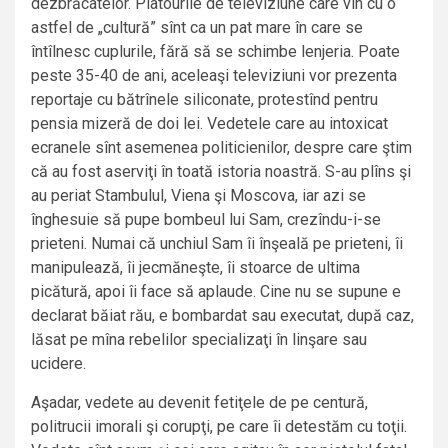
dezbrăcatelor. Platourile de televiziune care vin cu o
astfel de „cultură” sînt ca un pat mare în care se
întîlnesc cuplurile, fără să se schimbe lenjeria. Poate
peste 35-40 de ani, aceleaşi televiziuni vor prezenta
reportaje cu bătrînele siliconate, protestînd pentru
pensia mizeră de doi lei. Vedetele care au intoxicat
ecranele sînt asemenea politicienilor, despre care ştim
că au fost aserviţi în toată istoria noastră. S-au plîns şi
au periat Stambulul, Viena şi Moscova, iar azi se
înghesuie să pupe bombeul lui Sam, crezîndu-i-se
prieteni. Numai că unchiul Sam îi înşeală pe prieteni, îi
manipulează, îi jecmăneşte, îi stoarce de ultima
picătură, apoi îi face să aplaude. Cine nu se supune e
declarat băiat rău, e bombardat sau executat, după caz,
lăsat pe mîna rebelilor specializaţi în linşare sau
ucidere.
Aşadar, vedete au devenit fetiţele de pe centură,
politrucii imorali şi corupţi, pe care îi detestăm cu toţii.