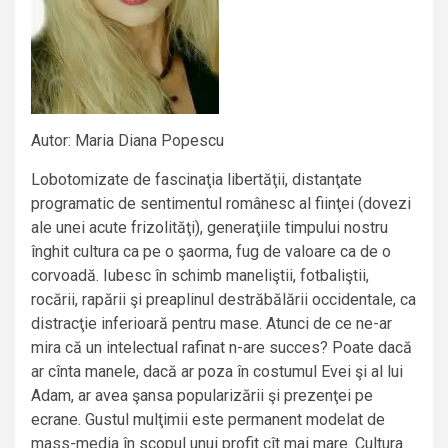
Autor: Maria Diana Popescu
Lobotomizate de fascinaţia libertăţii, distanţate
programatic de sentimentul românesc al fiinţei (dovezi
ale unei acute frizolităţi), generaţiile timpului nostru
înghit cultura ca pe o şaorma, fug de valoare ca de o
corvoadă. Iubesc în schimb maneliştii, fotbaliştii,
rocării, rapării şi preaplinul destrăbălării occidentale, ca
distracţie inferioară pentru mase. Atunci de ce ne-ar
mira că un intelectual rafinat n-are succes? Poate dacă
ar cînta manele, dacă ar poza în costumul Evei şi al lui
Adam, ar avea şansa popularizării şi prezenţei pe
ecrane. Gustul mulţimii este permanent modelat de
mass-media în scopul unui profit cît mai mare. Cultura