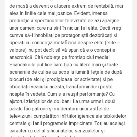
de masă a devenit o afacere extrem de rentabilă, mai
ales în liniile cele mai josnice. Evident, imensa
producţie a spectacolelor televizate de azi aparţine
unor oameni care nu sînt în niciun fel elite. Dacă vreţi
cumva să-i înnobilaţi pe protagoniştii dezbrăcaţi şi
operaţi cu concepţia metafizică despre elite (elite =
valoare), nu pot decît să vă spun că e o concepţie
anacronică. Cîtă nobleţe pe frontispiciul media!
Scandalurile publice care ţipă cu litere mari şi toate
scenariile de culise au scos la lumină feţele de după
blocuri (de aici şi prodigioasa lor activitate) şi pe
obsedaţii veacului acesta, transformîndu-i peste
noapte în vedete. Cum s-a reuşit performanţa? Cu
ajutorul ziariştilor de doi bani. La urma urmei, două
parale fac patronii şi moderatorii unor astfel de
televiziuni, cumpărătorii hîrtiilor igienice ale tabloidelor
centrale şi fanii programele împricinate. Toţi au acelaşi
caracter cu cel al siliconatelor, senzualelor şi