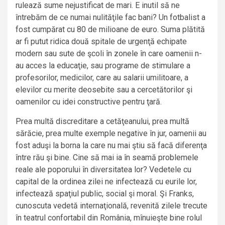
rulează sume nejustificat de mari. E inutil să ne
întrebăm de ce numai nulităţile fac bani? Un fotbalist a
fost cumpărat cu 80 de milioane de euro. Suma plătită
ar fi putut ridica două spitale de urgenţă echipate
modern sau sute de şcoli în zonele în care oamenii n-
au acces la educaţie, sau programe de stimulare a
profesorilor, medicilor, care au salarii umilitoare, a
elevilor cu merite deosebite sau a cercetătorilor şi
oamenilor cu idei constructive pentru ţară.
Prea multă discreditare a cetăţeanului, prea multă
sărăcie, prea multe exemple negative în jur, oamenii au
fost aduşi la borna la care nu mai ştiu să facă diferenţa
între rău şi bine. Cine să mai ia în seamă problemele
reale ale poporului în diversitatea lor? Vedetele cu
capital de la ordinea zilei ne infectează cu eurile lor,
infectează spaţiul public, social şi moral. Şi Franks,
cunoscuta vedetă internaţională, revenită zilele trecute
în teatrul confortabil din România, mînuieşte bine rolul