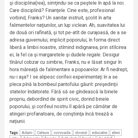
şi disciplina(rea), simţindu-se ca peştele în apă la noi.
Care disciplină? Finanţele. Cine este, profesional
vorbind, Franks? Un sanitar instruit, şcolit în arta
falimentelor naţiunilor, un lup viclean. Ah, suavitatea lui
de două ori rafinată, şi tot pe-atît de curajoasă, de a se
adresa guvernului, implicit poporului, în forma direct
liberă a limbii noastre, stîrnind indignarea, prin stîlcirea
ei, la fel ca şi margaretele şi dudele regale. Desigur
tînărul cobzar cu simbrie, Franks, nu e lăsat singur în
hora măreaţă de falimentare a popoarelor. Ar fi nedrept,
nu-i aşa? I se alipesc corifeii experimentaţi în a se
pleca pînă la bombeul pantofului găurit: preşedinţii
statelor îndatorate. Fără să se gîndească la binele
propriu, debordînd de spirit civic, dorind binele
poporului, şi corifeul nostru îl apără pe cămătar de
atingeri profanatoare, de conştiinţa încă trează a
naţiunii.
Adam
Celsus
corvoada
dovezi
educatie
elevi
Tags: