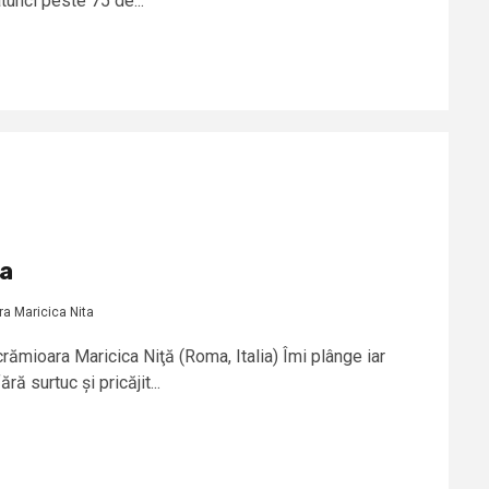
tunci peste 75 de...
a
a Maricica Nita
ămioara Maricica Niţă (Roma, Italia) Îmi plânge iar
ră surtuc și pricăjit...