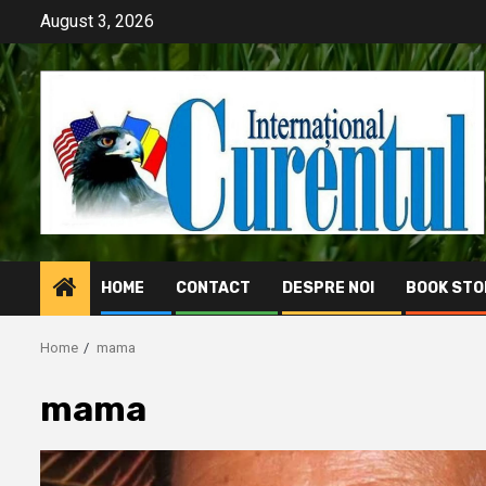
Skip
August 3, 2026
to
content
HOME
CONTACT
DESPRE NOI
BOOK STO
Home
mama
mama