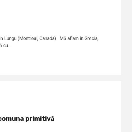
lin Lungu (Montreal, Canada) Mă aflam în Grecia,
̆ cu...
 comuna primitivă