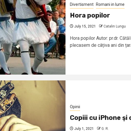
Divertisment
Romani in lume
Hora popilor
July 15, 2021
Catalin Lungu
Hora popilor Autor: pr.dr. Cătă
plecasem de câțiva ani din țara
Opinii
Copiii cu iPhone şi
July 1, 2021
G. R.