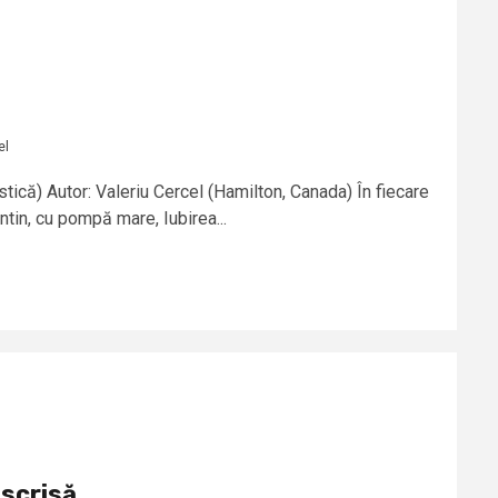
el
tică) Autor: Valeriu Cercel (Hamilton, Canada) În fiecare
tin, cu pompă mare, Iubirea...
scrisă