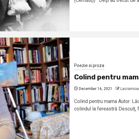
(Cernăuţi) Deşi au trecut de a
Poezie si proza
Colind pentru mam
December 16, 2021
Lacramioar
Colind pentru mama Autor: Lăcr
colindul la fereastră Desculț, fă