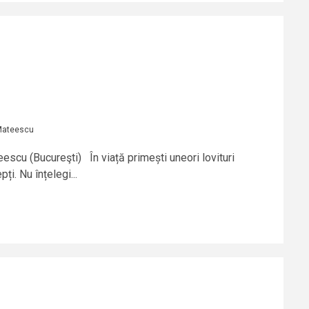
Mateescu
escu (Bucureşti) În viață primești uneori lovituri
ți. Nu înțelegi...