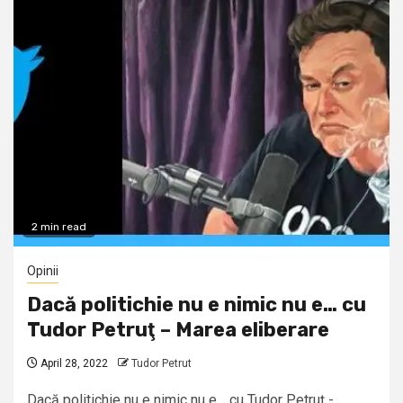
2 min read
Opinii
Dacă politichie nu e nimic nu e… cu
Tudor Petruţ – Marea eliberare
April 28, 2022
Tudor Petrut
Dacă politichie nu e nimic nu e… cu Tudor Petruţ -