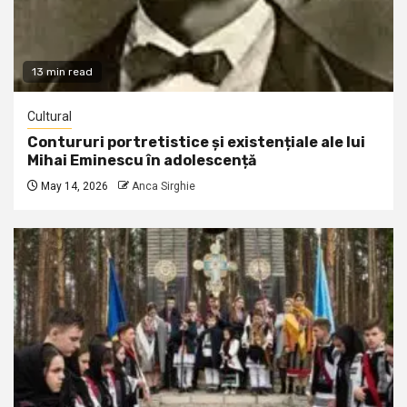
13 min read
Cultural
Contururi portretistice și existențiale ale lui
Mihai Eminescu în adolescență
May 14, 2026
Anca Sirghie