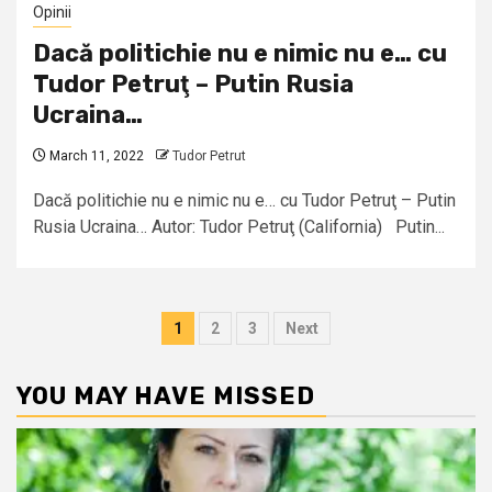
Opinii
Dacă politichie nu e nimic nu e… cu
Tudor Petruţ – Putin Rusia
Ucraina…
March 11, 2022
Tudor Petrut
Dacă politichie nu e nimic nu e… cu Tudor Petruţ – Putin
Rusia Ucraina… Autor: Tudor Petruţ (California) Putin...
Posts
1
2
3
Next
pagination
YOU MAY HAVE MISSED