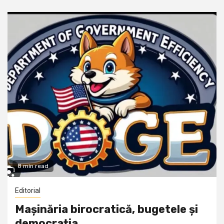
8 min read
Editorial
Mașinăria birocratică, bugetele și
democrația