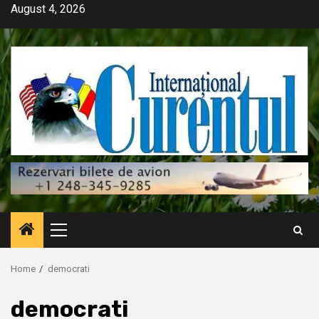
Skip
August 4, 2026
to
content
Primary
Menu
Home
democrati
democrati