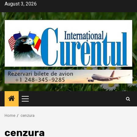
Skip
August 3, 2026
to
content
Primary
Menu
Home
cenzura
cenzura