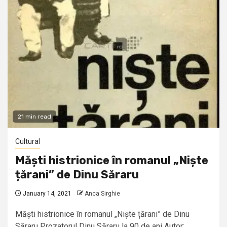
21 min read
Cultural
Măști histrionice în romanul „Niște
țărani” de Dinu Săraru
January 14, 2021
Anca Sirghie
Măști histrionice în romanul „Niște țărani” de Dinu
Săraru Prozatorul Dinu Săraru la 90 de ani Autor: