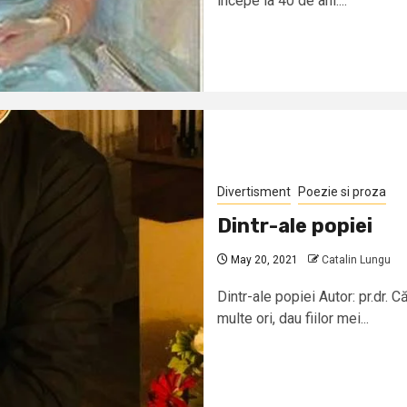
începe la 40 de ani....
Divertisment
Poezie si proza
Dintr-ale popiei
May 20, 2021
Catalin Lungu
Dintr-ale popiei Autor: pr.dr. 
multe ori, dau fiilor mei...