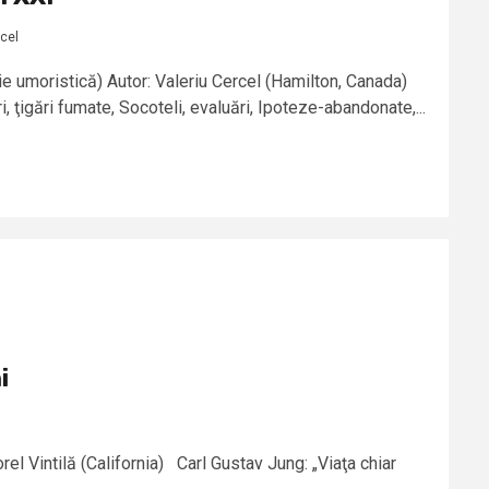
rcel
ie umoristică) Autor: Valeriu Cercel (Hamilton, Canada)
, ţigări fumate, Socoteli, evaluări, Ipoteze-abandonate,...
i
el Vintilă (California) Carl Gustav Jung: „Viaţa chiar