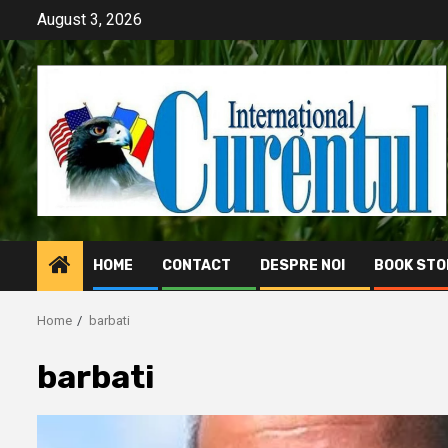
Skip
August 3, 2026
to
content
HOME
CONTACT
DESPRE NOI
BOOK STO
Home
barbati
barbati