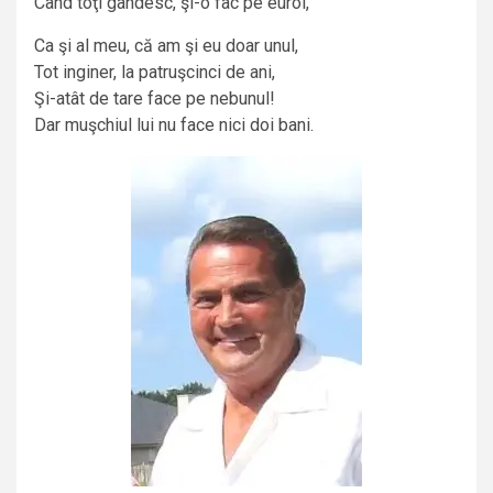
Când toţi gândesc, şi-o fac pe euroi,
Ca şi al meu, că am şi eu doar unul,
Tot inginer, la patruşcinci de ani,
Şi-atât de tare face pe nebunul!
Dar muşchiul lui nu face nici doi bani.