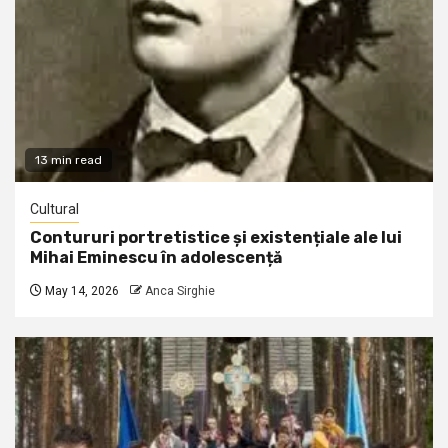
13 min read
Cultural
Contururi portretistice și existențiale ale lui
Mihai Eminescu în adolescență
May 14, 2026
Anca Sirghie