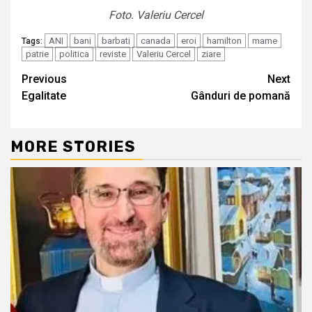
Foto. Valeriu Cercel
ANI
bani
barbati
canada
eroi
hamilton
mame
Tags:
patrie
politica
reviste
Valeriu Cercel
ziare
Continue
Previous
Next
Egalitate
Gânduri de pomană
Reading
MORE STORIES