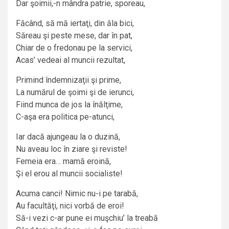
Dar şoimii,-n mândra patrie, sporeau,
Făcând, să mă iertaţi, din ăla bici,
Săreau şi peste mese, dar în pat,
Chiar de o fredonau pe la servici,
Acas’ vedeai al muncii rezultat,
Primind îndemnizaţii şi prime,
La numărul de şoimi şi de ierunci,
Fiind munca de jos la înălţime,
C-aşa era politica pe-atunci,
Iar dacă ajungeau la o duzină,
Nu aveau loc în ziare şi reviste!
Femeia era… mamă eroină,
Şi el erou al muncii socialiste!
Acuma canci! Nimic nu-i pe tarabă,
Au facultăţi, nici vorbă de eroi!
Să-i vezi c-ar pune ei muşchiu’ la treabă