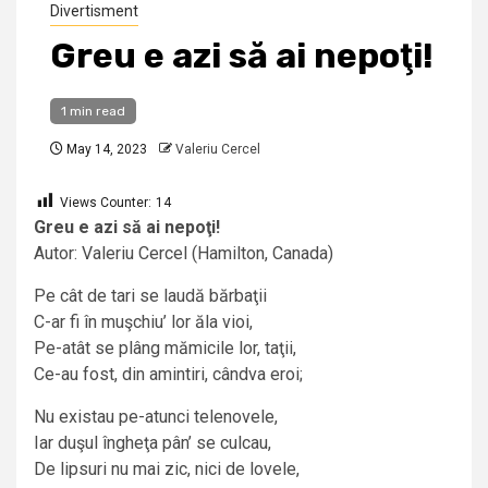
Divertisment
Greu e azi să ai nepoţi!
1 min read
May 14, 2023
Valeriu Cercel
Views Counter:
14
Greu e azi să ai nepoţi!
Autor: Valeriu Cercel (Hamilton, Canada)
Pe cât de tari se laudă bărbaţii
C-ar fi în muşchiu’ lor ăla vioi,
Pe-atât se plâng mămicile lor, taţii,
Ce-au fost, din amintiri, cândva eroi;
Nu existau pe-atunci telenovele,
Iar duşul îngheţa pân’ se culcau,
De lipsuri nu mai zic, nici de lovele,