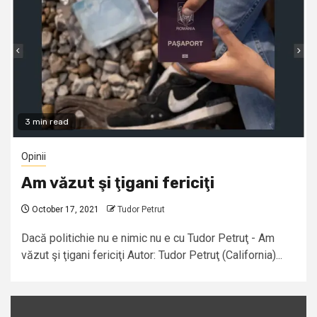
3 min read
Opinii
Am văzut şi ţigani fericiţi
October 17, 2021
Tudor Petrut
Dacă politichie nu e nimic nu e cu Tudor Petruţ - Am
văzut şi ţigani fericiţi Autor: Tudor Petruţ (California)...