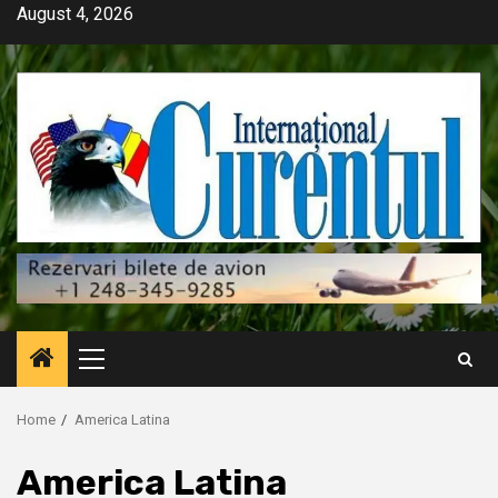
Skip
August 4, 2026
to
content
Primary
Menu
Home
America Latina
America Latina