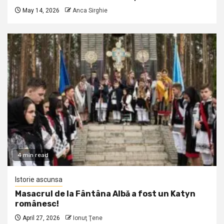
May 14, 2026
Anca Sirghie
4 min read
Istorie ascunsa
Masacrul de la Fântâna Albă a fost un Katyn
românesc!
April 27, 2026
Ionuţ Ţene