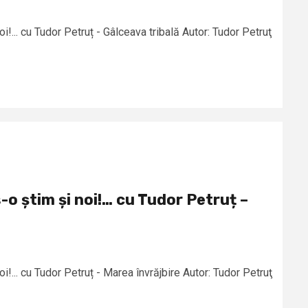
oi!... cu Tudor Petruț - Gâlceava tribală Autor: Tudor Petruţ
-o știm și noi!… cu Tudor Petruț –
oi!... cu Tudor Petruț - Marea învrăjbire Autor: Tudor Petruţ