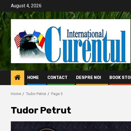
Skip
August 4, 2026
to
content
HOME
CONTACT
DESPRE NOI
BOOK STO
Home
Tudor Petrut
Page 3
Tudor Petrut