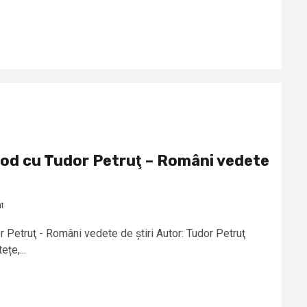
od cu Tudor Petruţ – Români vedete
ut
 Petruţ - Români vedete de știri Autor: Tudor Petruţ
țe,...