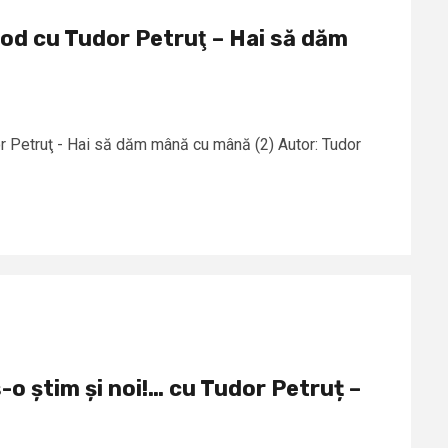
od cu Tudor Petruţ – Hai să dăm
r Petruţ - Hai să dăm mână cu mână (2) Autor: Tudor
-o știm și noi!… cu Tudor Petruț –