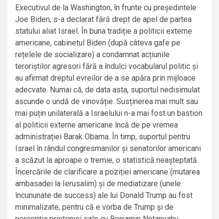
Executivul de la Washington, în frunte cu președintele
Joe Biden, s-a declarat fără drept de apel de partea
statului aliat Israel. În buna tradiție a politicii externe
americane, cabinetul Biden (după câteva gafe pe
rețelele de socializare) a condamnat acțiunile
teroriștilor agresori fără a îndulci vocabularul politic și
au afirmat dreptul evreilor de a se apăra prin mijloace
adecvate. Numai că, de data asta, suportul nedisimulat
ascunde o undă de vinovăție. Susținerea mai mult sau
mai puțin unilaterală a Israelului n-a mai fost un bastion
al politicii externe americane încă de pe vremea
administrației Barak Obama. În timp, suportul pentru
Israel în rândul congresmanilor și senatorilor americani
a scăzut la aproape o tremie, o statistică neașteptată.
Încercările de clarificare a poziției americane (mutarea
ambasadei la Ierusalim) și de mediatizare (unele
încununate de success) ale lui Donald Trump au fost
minimalizate, pentru că e vorba de Trump și de
percepția prieteniei sale cu Benjamin Netanyahu.