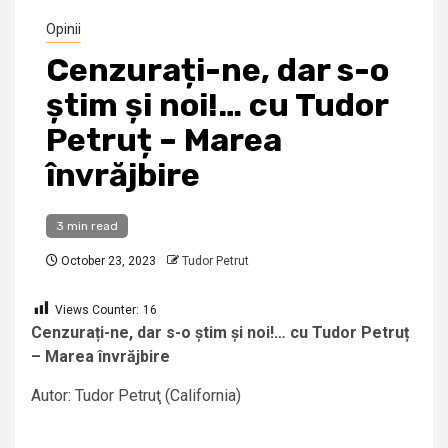
Opinii
Cenzurați-ne, dar s-o
știm și noi!… cu Tudor
Petruț – Marea
învrăjbire
3 min read
October 23, 2023
Tudor Petrut
Views Counter:
16
Cen
zurați-ne, dar s-o știm și noi!…
cu Tudor Petruț
– Marea învrăjbire
Autor: Tudor Petruţ (California)