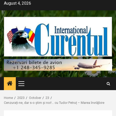
Skip
August 4, 2026
to
content
Primary
Menu
Home
2023
October
23
Cenzurați-ne, dar s-o știm și noi!… cu Tudor Petruț – Marea învrăjbire