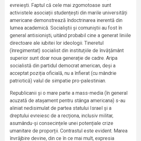
evreiești. Faptul că cele mai zgomotoase sunt
activistele asociații studențești din marile universități
americane demonstrează îndoctrinarea inerentă din
lumea academică. Socialiștii și comuniștii au fost în
general antisioniști, uitând probabil cine a generat liniile
directoare ale iubitei lor ideologii. Tineretul
(înregimentat) socialist din instituțiile de învățământ
superior sunt doar noua generație de cadre. Aripa
socialistă din partidul democrat american, deși a
acceptat poziția oficială, nu a înfierat (cu mândrie
patriotică) valul de simpatie pro-palestinian.
Republicanii și o mare parte a mass-media (în general
acuzată de atașament pentru stânga americana) s-au
aliniat nedisimulat de partea statului Israel și a
dreptului evreiesc de a recționa, inclusiv militar,
asumându-și consecințele unei potențiale crize
umanitare de proporții. Contrastul este evident. Marea
învrăjbire devine, din ce în ce mai mult, expresia