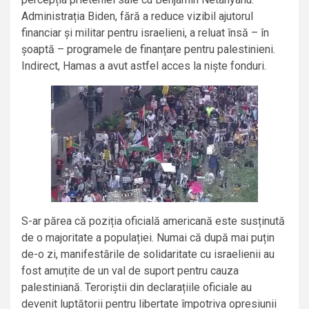
Administrația Biden, fără a reduce vizibil ajutorul
financiar și militar pentru israelieni, a reluat însă – în
șoaptă – programele de finanțare pentru palestinieni.
Indirect, Hamas a avut astfel acces la niște fonduri.
S-ar părea că poziția oficială americană este susținută
de o majoritate a populației. Numai că după mai puțin
de-o zi, manifestările de solidaritate cu israelienii au
fost amuțite de un val de suport pentru cauza
palestiniană. Teroriștii din declarațiile oficiale au
devenit luptătorii pentru libertate împotriva opresiunii