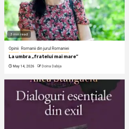
3 min read
Opinii
Romanii din jurul Romaniei
La umbra „fratelui mai mare”
May 14, 2026
Doina Dabija