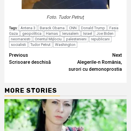
Foto. Tudor Petruţ
Antena 3
Barack Obama
CNN
Donald Trump
Fasia
Tags:
Gaza
geopolitica
Hamas
Ierusalem
Israel
Joe Biden
neomarxisti
Orientul Mijlociu
palestenieni
republicani
socialisti
Tudor Petrut
Washington
Continue
Previous
Next
Scrisoare deschisă
Alegerile-n România,
Reading
surori cu demonoprostia
MORE STORIES