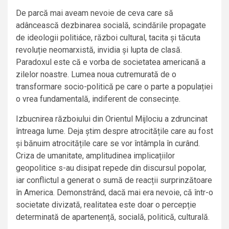
De parcă mai aveam nevoie de ceva care să
adâncească dezbinarea socială, scindările propagate
de ideologii politiáce, război cultural, tacita și tăcuta
revoluție neomarxistă, invidia și lupta de clasă.
Paradoxul este că e vorba de societatea americană a
zilelor noastre. Lumea noua cutremurată de o
transformare socio-politică pe care o parte a populației
o vrea fundamentală, indiferent de consecințe.
Izbucnirea războiului din Orientul Mijlociu a zdruncinat
întreaga lume. Deja știm despre atrocitățile care au fost
și bănuim atrocitățile care se vor întâmpla în curând.
Criza de umanitate, amplitudinea implicațiilor
geopolitice s-au disipat repede din discursul popolar,
iar conflictul a generat o sumă de reacții surprinzătoare
în America. Demonstrând, dacă mai era nevoie, că într-o
societate divizată, realitatea este doar o percepție
determinată de apartenență, socială, politică, culturală.