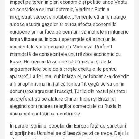
impact pe teren în plan economic şi politic, unde Vestul
se considera cel mai puternic, Vladimir Putin a
înregistrat succese notabile. „Temerile că un embargo
rusesc asupra gazelor ar putea afecta economiile
europene şi i-ar face pe germani să îngheţe în întuneric
iarna viitoare au înlocuit speranţele că sancţiunile
occidentale vor îngenunchea Moscova. Profund
intimidată de consecinţele unui război economic cu
Rusia, Germania dă semne că dă înapoi şi de la
angajamentele sale de a creşte cheltuielile pentru
apărare”. La fel, mai subliniază el, nefondat s-a dovedit
a fi şi optimismul iniţial că lumea întreagă se va uni în
denunţarea agresiunii ruseşti. Ţările din restul planetei
au preferat să se alăture Chinei, Indiei şi Braziliei
alegând continuarea relaţiilor comerciale cu Rusia în
dauna solidarităţii cu membrii G7.
În paralel sprijinul popular din Europa faţă de sancţiuni
şi sprijinirea Ucrainei se diluează pe zi ce trece. Deja la