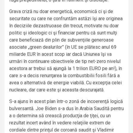
Grava criză nu doar energetică, economică ci şi de
securitate cu care ne confruntăm astăzi îşi are originea
în deciziile dezastruoase din trecut, motivate nu doar
politic şi ideologic ci şi financiar pentru că sunt mulţi
care beneficiază din plin de subvenţiile generoase
asociate „green dealurilor” (în UE se plătesc anul 69
miliarde EUR în acest scop iar dacă Uniunea îşi va
urmări în continuare obiectivele de tip net-zero nivelul
acestora ar trebui să ajungă la 1 trilion EURO pe an!), în
care s-a decis renunţarea la combustibilii fosili fără a
avea o alternativă de energie viabilă. Cu excepţia celei
nucleare, dar care este şi aceasta descurajată.
S-a ajuns în acest plan într-o zonă de incoerenţă logică
bulversantă. Joe Biden s-a dus în Arabia Saudită pentru
a o determina să crească producţia de ţiţei, cu un
rezultat incert având în vedere relaţiile extrem de
cordiale dintre prinţul de coroană saudit şi Vladimir