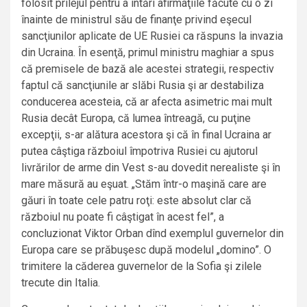
folosit prilejul pentru a întări afirmaţiile făcute cu o zi
înainte de ministrul său de finanţe privind eşecul
sancţiunilor aplicate de UE Rusiei ca răspuns la invazia
din Ucraina. În esenţă, primul ministru maghiar a spus
că premisele de bază ale acestei strategii, respectiv
faptul că sancţiunile ar slăbi Rusia şi ar destabiliza
conducerea acesteia, că ar afecta asimetric mai mult
Rusia decât Europa, că lumea întreagă, cu puţine
excepţii, s-ar alătura acestora şi că în final Ucraina ar
putea câştiga războiul împotriva Rusiei cu ajutorul
livrărilor de arme din Vest s-au dovedit nerealiste şi în
mare măsură au eşuat. „Stăm într-o maşină care are
găuri în toate cele patru roţi: este absolut clar că
războiul nu poate fi câştigat în acest fel”, a
concluzionat Viktor Orban dînd exemplul guvernelor din
Europa care se prăbuşesc după modelul „domino”. O
trimitere la căderea guvernelor de la Sofia şi zilele
trecute din Italia.