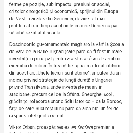
ferme pe poziţie, sub impactul presiunilor social,
crizelor energetică şi economică, sprijinul din Europa
de Vest, mai ales din Germania, devine tot mai
problematic; în timp sancţiunile impuse Rusiei nu par
să aibă rezultatul scontat.
Descinderile guvernamentale maghiare la vârf la Şcoala
de vară de la Băile Tuşnad (care pare să fi fost în mare
inventată în principal pentru acest scop) au devenit un
exerciţiu de rutină. În treacă fie spus, motto-ul întîlnirii
din acest an, „Unele lucruri sunt eterne”, ar putea da un
indiciu privind strategia de lungă durată a Ungariei
privind Transilvania, unde investeşte masiv în
stadioane, precum cel de la Sfântu Gheorghe, şcoli,
grădiniţe, refacerea unor clădiri istorice – ca la Borsec,
faţă de care Bucureştiul nu pare să aibă nici un fel de
răspuns inteligent coerent.
Viktor Orban, proaspăt reales
en fanfare
premier, a