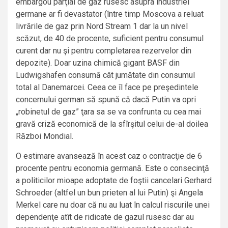
embargou parţial de gaz rusesc asupra industriei
germane ar fi devastator (între timp Moscova a reluat
livrările de gaz prin Nord Stream 1 dar la un nivel
scăzut, de 40 de procente, suficient pentru consumul
curent dar nu şi pentru completarea rezervelor din
depozite). Doar uzina chimică gigant BASF din
Ludwigshafen consumă cât jumătate din consumul
total al Danemarcei. Ceea ce îl face pe preşedintele
concernului german să spună că dacă Putin va opri
„robinetul de gaz” ţara sa se va confrunta cu cea mai
gravă criză economică de la sfîrşitul celui de-al doilea
Război Mondial.
O estimare avansează în acest caz o contracţie de 6
procente pentru economia germană. Este o consecinţă
a politicilor mioape adoptate de foştii cancelari Gerhard
Schroeder (altfel un bun prieten al lui Putin) şi Angela
Merkel care nu doar că nu au luat în calcul riscurile unei
dependenţe atît de ridicate de gazul rusesc dar au