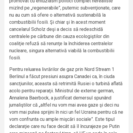
promovat cu entuziasm politici complet nerealiste
mizînd pe „regenerabile”, puternic subvenţionate, care
nu au cum să ofere o alternativă sustenabilă la
combustibilii fosili. Şi chiar şi în acest moment
cancelarul Scholz deşi a decis să redeschidă
centralele pe cărbune din cauza ecologiştilor din
coaliţie refuză să renunţe la închiderea centralelor
nucleare, singura alternativă viabilă la combustibilii
fosili.
Pentru reluarea livrărilor de gaz prin Nord Stream 1
Berlinul a făcut presiuni asupra Canadei ca, în ciuda
sancţiunilor, aceasta să retrimită Rusiei o turbină aflată
acolo pentru reparaţii. Ministrul de externe german,
Annalena Baerbock, a justificat demersul spunând
jurnaliştilor că „altfel nu vom mai avea gaze şi deci nu
vom mai putea sprijini în nici un fel Ucraina pentru că ne
vom confrunta cu ample mişcări sociale”. Este tipul
declaraţie care nu face decât să îl încurajeze pe Putin