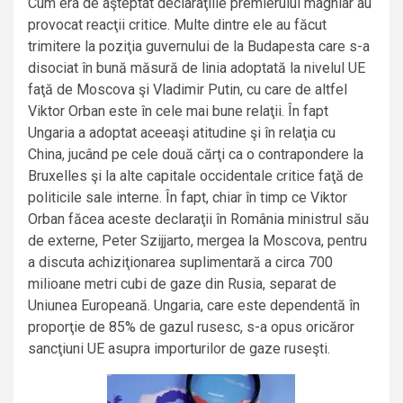
Cum era de aşteptat declaraţiile premierului maghiar au
provocat reacţii critice. Multe dintre ele au făcut
trimitere la poziţia guvernului de la Budapesta care s-a
disociat în bună măsură de linia adoptată la nivelul UE
faţă de Moscova şi Vladimir Putin, cu care de altfel
Viktor Orban este în cele mai bune relaţii. În fapt
Ungaria a adoptat aceeaşi atitudine şi în relaţia cu
China, jucând pe cele două cărţi ca o contrapondere la
Bruxelles şi la alte capitale occidentale critice faţă de
politicile sale interne. În fapt, chiar în timp ce Viktor
Orban făcea aceste declaraţii în România ministrul său
de externe, Peter Szijjarto, mergea la Moscova, pentru
a discuta achiziţionarea suplimentară a circa 700
milioane metri cubi de gaze din Rusia, separat de
Uniunea Europeană. Ungaria, care este dependentă în
proporţie de 85% de gazul rusesc, s-a opus oricăror
sancţiuni UE asupra importurilor de gaze ruseşti.