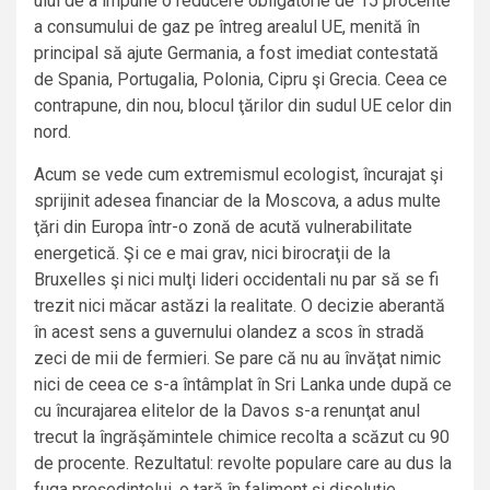
ului de a impune o reducere obligatorie de 15 procente
a consumului de gaz pe întreg arealul UE, menită în
principal să ajute Germania, a fost imediat contestată
de Spania, Portugalia, Polonia, Cipru şi Grecia. Ceea ce
contrapune, din nou, blocul ţărilor din sudul UE celor din
nord.
Acum se vede cum extremismul ecologist, încurajat şi
sprijinit adesea financiar de la Moscova, a adus multe
ţări din Europa într-o zonă de acută vulnerabilitate
energetică. Şi ce e mai grav, nici birocraţii de la
Bruxelles şi nici mulţi lideri occidentali nu par să se fi
trezit nici măcar astăzi la realitate. O decizie aberantă
în acest sens a guvernului olandez a scos în stradă
zeci de mii de fermieri. Se pare că nu au învăţat nimic
nici de ceea ce s-a întâmplat în Sri Lanka unde după ce
cu încurajarea elitelor de la Davos s-a renunţat anul
trecut la îngrăşămintele chimice recolta a scăzut cu 90
de procente. Rezultatul: revolte populare care au dus la
fuga preşedintelui, o ţară în faliment şi disoluţie.