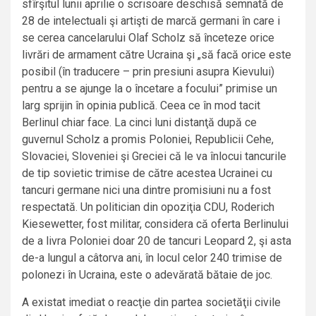
sfîrşitul lunii aprilie o scrisoare deschisă semnată de
28 de intelectuali şi artişti de marcă germani în care i
se cerea cancelarului Olaf Scholz să înceteze orice
livrări de armament către Ucraina şi „să facă orice este
posibil (în traducere – prin presiuni asupra Kievului)
pentru a se ajunge la o încetare a focului” primise un
larg sprijin în opinia publică. Ceea ce în mod tacit
Berlinul chiar face. La cinci luni distanţă după ce
guvernul Scholz a promis Poloniei, Republicii Cehe,
Slovaciei, Sloveniei şi Greciei că le va înlocui tancurile
de tip sovietic trimise de către acestea Ucrainei cu
tancuri germane nici una dintre promisiuni nu a fost
respectată. Un politician din opoziţia CDU, Roderich
Kiesewetter, fost militar, considera că oferta Berlinului
de a livra Poloniei doar 20 de tancuri Leopard 2, şi asta
de-a lungul a câtorva ani, în locul celor 240 trimise de
polonezi în Ucraina, este o adevărată bătaie de joc.
A existat imediat o reacţie din partea societăţii civile