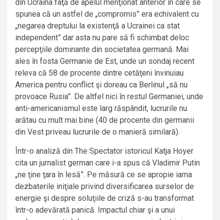
din Ucraina faţă de apelul menţionat anterior în care se
spunea că un astfel de „compromis” era echivalent cu
„negarea dreptului la existenţă a Ucrainei ca stat
independent” dar asta nu pare să fi schimbat deloc
percepţiile dominante din societatea germană. Mai
ales în fosta Germanie de Est, unde un sondaj recent
releva că 58 de procente dintre cetăţeni învinuiau
America pentru conflict şi doreau ca Berlinul „să nu
provoace Rusia”. De altfel nici în restul Germaniei, unde
anti-americanismul este larg răspândit, lucrurile nu
arătau cu mult mai bine (40 de procente din germanii
din Vest priveau lucrurile de o manieră similară).
Într-o analiză din The Spectator istoricul Katja Hoyer
cita un jurnalist german care i-a spus că Vladimir Putin
„ne ţine ţara în lesă”. Pe măsură ce se apropie iarna
dezbaterile iniţiale privind diversificarea surselor de
energie şi despre soluţiile de criză s-au transformat
într-o adevărată panică. Impactul chiar şi a unui