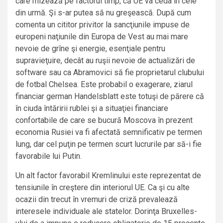
care mizează pe factorul timp, că UE va ceda în cele
din urmă. Şi s-ar putea să nu greşească. După cum
comenta un cititor privitor la sancţiunile impuse de
europeni naţiunile din Europa de Vest au mai mare
nevoie de grîne şi energie, esenţiale pentru
supravieţuire, decât au ruşii nevoie de actualizări de
software sau ca Abramovici să fie proprietarul clubului
de fotbal Chelsea. Este probabil o exagerare, ziarul
financiar german Handelsblatt este totuşi de părere că
în ciuda întăririi rublei şi a situaţiei financiare
confortabile de care se bucură Moscova în prezent
economia Rusiei va fi afectată semnificativ pe termen
lung, dar cel puţin pe termen scurt lucrurile par să-i fie
favorabile lui Putin.
Un alt factor favorabil Kremlinului este reprezentat de
tensiunile în creştere din interiorul UE. Ca şi cu alte
ocazii din trecut în vremuri de criză prevalează
interesele individuale ale statelor. Dorinţa Bruxelles-