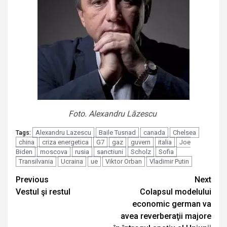
Foto. Alexandru Lăzescu
Alexandru Lazescu
Baile Tusnad
canada
Chelsea
Tags:
china
criza energetica
G7
gaz
guvern
italia
Joe
Biden
moscova
rusia
sanctiuni
Scholz
Sofia
Transilvania
Ucraina
ue
Viktor Orban
Vladimir Putin
Continue
Previous
Next
Vestul şi restul
Colapsul modelului
Reading
economic german va
avea reverberaţii majore