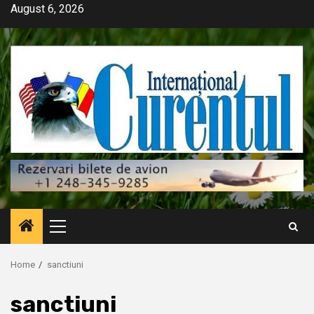
Skip
August 6, 2026
to
content
Primary
Menu
Home
sanctiuni
sanctiuni