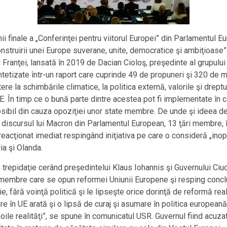
unii finale a „Conferinţei pentru viitorul Europei” din Parlamentul
onstruirii unei Europe suverane, unite, democratice şi ambiţioase”
l Franţei, lansată în 2019 de Dacian Cioloş, preşedinte al grupulu
etizate într-un raport care cuprinde 49 de propuneri şi 320 de măs
tere la schimbările climatice, la politica externă, valorile şi dreptu
E. În timp ce o bună parte dintre acestea pot fi implementate în cad
posibil din cauza opoziţiei unor state membre. De unde şi ideea de 
discursul lui Macron din Parlamentul European, 13 ţări membre, în
eacţionat imediat respingând iniţiativa pe care o consideră „inopo
ia şi Olanda.
în trepidaţie cerând preşedintelui Klaus Iohannis şi Guvernului Ci
 membre care se opun reformei Uniunii Europene şi resping concluz
e, fără voinţă politică şi le lipseşte orice dorinţă de reformă re
e în UE arată şi o lipsă de curaj şi asumare în politica europeană
 noile realităţi”, se spune în comunicatul USR. Guvernul fiind acuza