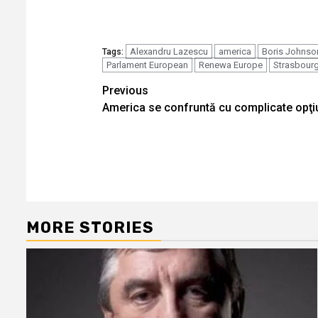
Alexandru Lazescu
america
Boris Johnso
Tags:
Parlament European
Renewa Europe
Strasbour
Continue
Previous
America se confruntă cu complicate opţiu
Reading
MORE STORIES