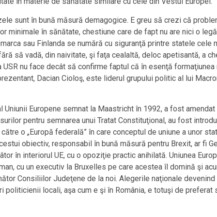
te în materie de sănătate similare cu cele din Vestul Europei.
zele sunt în bună măsură demagogice. E greu să crezi că problema
or minimale în sănătate, chestiune care de fapt nu are nici o leg
marca sau Finlanda se numără cu siguranţă printre statele cele 
ără să vadă, din naivitate, şi faţa cealaltă, deloc apetisantă, a ch
ţia USR nu face decât să confirme faptul că în esenţă formaţiunea 
prezentant, Dacian Cioloş, este liderul grupului politic al lui Ma
 al Uniunii Europene semnat la Maastricht în 1992, a fost amendat 
urilor pentru semnarea unui Tratat Constituţional, au fost introd
către o „Europă federală” în care conceptul de uniune a unor state
cestui obiectiv, responsabil în bună măsură pentru Brexit, ar fi Ge
âtor în interiorul UE, cu o opoziţie practic anihilată. Uniunea Eur
man, cu un executiv la Bruxelles pe care acestea îl domină şi acu
or Consiliilor Judeţene de la noi. Alegerile naţionale devenind as
ări politicienii locali, aşa cum e şi în România, e totuşi de preferat