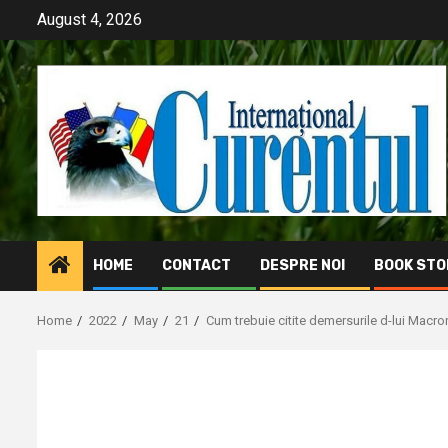
Skip
August 4, 2026
to
content
HOME
CONTACT
DESPRE NOI
BOOK STO
Home
2022
May
21
Cum trebuie citite demersurile d-lui Macron