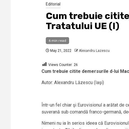
Editorial
Cum trebuie citit
Tratatului UE (I)
6 min read
May 21, 2022
Alexandru Lazescu
Views Counter:
26
Cum trebuie citite demersurile d-lui Mac
Autor: Alexandru Lăzescu (Iaşi)
Într-un fel chiar şi Eurovisionul a arătat de
suverană sub comandă franco-germană, decup
Nimeni nu ia în serios ideea că Eurovisionul 