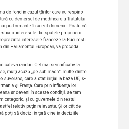
 de fond în cazul ţărilor care au respins
ătură cu demersul de modificare a Tratatului
mai performante în acest domeniu. Poate că
estiunii: interesele din spatele propunerii
reprezintă interesele franceze la Bucureşti.
cron din Parlamentul European, va proceda
în câteva rânduri. Cel mai semnificativ la
use, mulţi acuză „pe sub masă”, multe dintre
 suverane, care a stat iniţial la baza UE, s-
rmania şi Franţa. Care prin influenţa lor
opeană ar deveni în aceste condiţii, se tem
m categoric, şi cu guvernele din restul
tfel relativ puţin relevante. Şi oricât de
 să poţi să decizi în ţară cine ia deciziile