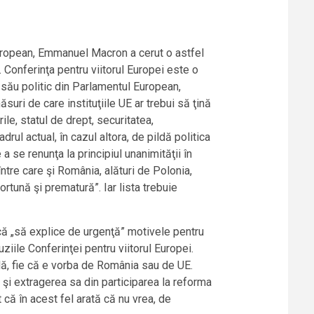
 European, Emmanuel Macron a cerut o astfel
. Conferinţa pentru viitorul Europei este o
i său politic din Parlamentul European,
uri de care instituţiile UE ar trebui să ţină
rile, statul de drept, securitatea,
rul actual, în cazul altora, de pildă politica
a se renunţa la principiul unanimităţii în
tre care şi România, alături de Polonia,
rtună şi prematură”. Iar lista trebuie
ucă „să explice de urgenţă” motivele pentru
iile Conferinţei pentru viitorul Europei.
ală, fie că e vorba de România sau de UE.
 şi extragerea sa din participarea la reforma
t că în acest fel arată că nu vrea, de