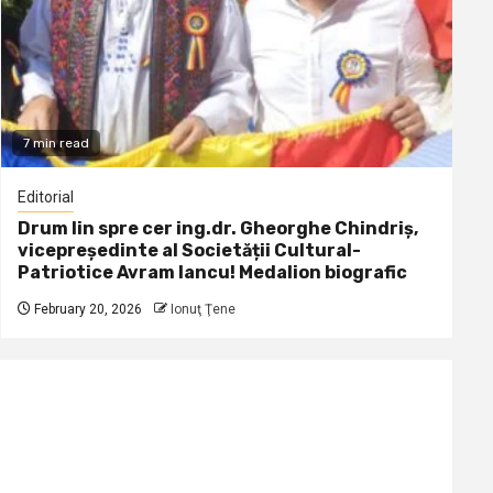
7 min read
Editorial
Drum lin spre cer ing.dr. Gheorghe Chindriș,
vicepreședinte al Societății Cultural-
Patriotice Avram Iancu! Medalion biografic
February 20, 2026
Ionuţ Ţene