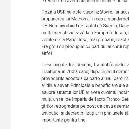
exemplu, să avem standarde minime de calita
Poziţia USR nu este surprinzătoare. Iar acu
propunerea lui Macron ar fi cea a standardel
UE. Nemaivorbind de faptul că Suedia, Dane
mulţi userişti visează la o Europa federală, f
venite de la Paris. Însă, mai probabil, reac
Era greu de presupus că partidul al cărui re
altfel.
De-a lungul a trei decenii, Tratatul fondator
Lisabona, în 2009, când, după eşecul demers
prevederile acestuia ca parte a unui parcurs 
ar dilua sever. Principalele beneficiare ale a
asupra structurilor UE ar avea cuvântul hotăr
mulţi, un fel de Imperiu de facto Franco-Ger
ţărilor retrogradate pe post de ceva asemănăt
antipatici şi decredibilizaţi ar fi prin unele ţ
importante pentru tine.