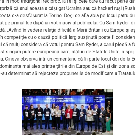
ină în mod tradiţional reciproc, la fel şi cele care au făcut parte 
priză că anul acesta a câştigat Ucraina sau că hackeri ruşi (Rusia
sta s-a desfăşurat la Torino. Deşi se afla abia pe locul patru după
cut pe primul loc după un vot masiv al publicului. Cu Sam Ryder, 
ă. „Având în vedere relaţia dificilă a Marii Britanii cu Europa şi 
în competiţie cu o cauză politică larg susţinută poate fi consider
l că mulţi consideră că votul pentru Sam Ryder, a cărui piesă a 
st singura putere europeană care, alături de Statele Unite, a sprij
. Cineva observa într-un comentariu că în parte locul doi de la Eu
dominante mai ales printre ţările din Europa de Est şi din zona s
le-au determinat să rejecteze propunerile de modificare a Tratatu