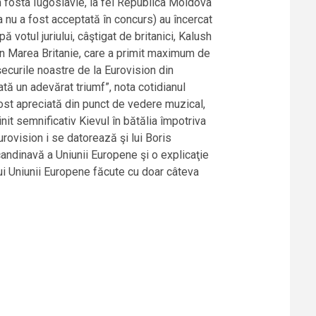
din fosta Iugoslavie, la fel Republica Moldova
 nu a fost acceptată în concurs) au încercat
 votul juriului, câştigat de britanici, Kalush
din Marea Britanie, care a primit maximum de
eşecurile noastre de la Eurovision din
ată un adevărat triumf”, nota cotidianul
fost apreciată din punct de vedere muzical,
init semnificativ Kievul în bătălia împotriva
rovision i se datorează şi lui Boris
candinavă a Uniunii Europene şi o explicaţie
lui Uniunii Europene făcute cu doar câteva