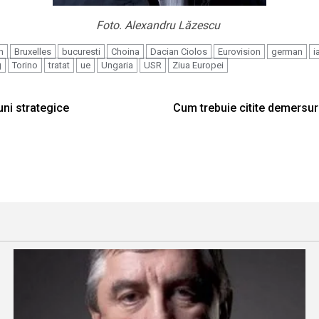
Foto. Alexandru Lăzescu
n
Bruxelles
bucuresti
Choina
Dacian Ciolos
Eurovision
german
i
g
Torino
tratat
ue
Ungaria
USR
Ziua Europei
ni strategice
Cum trebuie citite demersuri