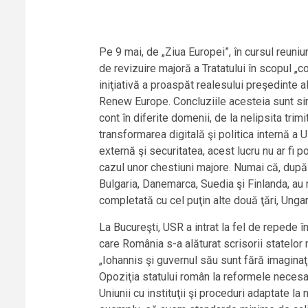
Pe 9 mai, de „Ziua Europei”, în cursul reuni
de revizuire majoră a Tratatului în scopul „c
iniţiativă a proaspăt realesului preşedinte a
Renew Europe. Concluziile acesteia sunt sint
cont în diferite domenii, de la nelipsita trimi
transformarea digitală şi politica internă a U
externă şi securitatea, acest lucru nu ar fi 
cazul unor chestiuni majore. Numai că, după 
Bulgaria, Danemarca, Suedia şi Finlanda, au r
completată cu cel puţin alte două ţări, Ungar
La Bucureşti, USR a intrat la fel de repede 
care România s-a alăturat scrisorii statelor
„Iohannis şi guvernul său sunt fără imaginaţi
Opoziţia statului român la reformele necesar
Uniunii cu instituţii şi proceduri adaptate la