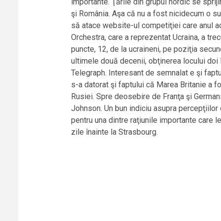
importante. Ţările din grupul nordic se sprij
şi România. Aşa că nu a fost nicidecum o sur
să atace website-ul competiţiei care anul ace
Orchestra, care a reprezentat Ucraina, a tre
puncte, 12, de la ucraineni, pe poziţia secund
ultimele două decenii, obţinerea locului doi 
Telegraph. Interesant de semnalat e şi faptu
s-a datorat şi faptului că Marea Britanie a fo
Rusiei. Spre deosebire de Franţa şi Germania
Johnson. Un bun indiciu asupra percepţiilor 
pentru una dintre raţiunile importante care 
zile înainte la Strasbourg.