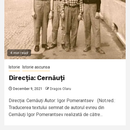
4 min read
Istorie
Istorie ascunsa
Direcția: Cernăuți
December 9, 2021
Dragos Olaru
Direcția: Cernăuți Autor: Igor Pomerantsev (Not.red.:
Traducerea textului semnat de autorul evreu din
Cernăuţi Igor Pomerantsev realizată de către...