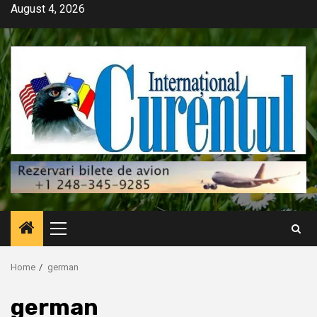
Skip
August 4, 2026
to
content
Primary
Menu
Home
german
german