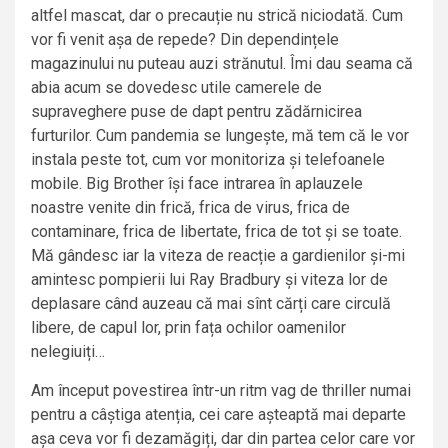
altfel mascat, dar o precauție nu strică niciodată. Cum
vor fi venit așa de repede? Din dependințele
magazinului nu puteau auzi strănutul. Îmi dau seama că
abia acum se dovedesc utile camerele de
supraveghere puse de dapt pentru zădărnicirea
furturilor. Cum pandemia se lungește, mă tem că le vor
instala peste tot, cum vor monitoriza și telefoanele
mobile. Big Brother își face intrarea în aplauzele
noastre venite din frică, frica de virus, frica de
contaminare, frica de libertate, frica de tot și se toate.
Mă gândesc iar la viteza de reacție a gardienilor și-mi
amintesc pompierii lui Ray Bradbury și viteza lor de
deplasare când auzeau că mai sînt cărți care circulă
libere, de capul lor, prin fața ochilor oamenilor
nelegiuiți…
Am început povestirea într-un ritm vag de thriller numai
pentru a câștiga atenția, cei care așteaptă mai departe
așa ceva vor fi dezamăgiți, dar din partea celor care vor