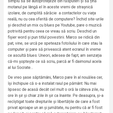
simplu să se autoprotejeze din răsputeri și să țină
motanul pe lângă el în aceste vremi de strașnică
izolare, de cumplită sărăcie a contactelor cu viața
reală, nu cu cea oferită de computere? Închid site-urile
și deschid un mix cu blues pe Youtube, pare o muzică
potrivită pentru ceea ce vreau să scriu. Deschid un
fișier word și pun titlul povestirii. Marco se ridică din
pat, vine, se urcă pe speteaza fotoliului în care stau la
computer și pare să privească atent ecranul în vreme
ce ascultă blues. Uneori, adesea de fapt, am senzația
că-mi șoptește ce să scriu, parcă ar fi daimonul acela
al lui Socrate…
De vreo șase săptămâni, Marco pare în al nouălea cer,
își închipuie că s-a instalat raiul pe pământ. Nu mai
lipsesc de acasă decât cel mult o oră la câteva zile, nu
ore în șir și chiar zile în șir ca înainte. Pe deasupra, și-a
recîștigat toate drepturile și libertățile de care a fost
privat aproape un an și jumătate, nu pentru că ar fi fost