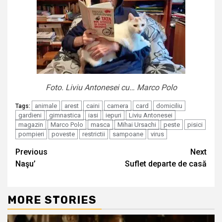
Foto. Liviu Antonesei cu… Marco Polo
animale
arest
caini
camera
card
domiciliu
Tags:
gardieni
gimnastica
iasi
iepuri
Liviu Antonesei
magazin
Marco Polo
masca
Mihai Ursachi
peste
pisici
pompieri
poveste
restrictii
sampoane
virus
Continue
Previous
Next
Naşu’
Suflet departe de casă
Reading
MORE STORIES