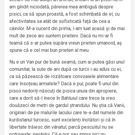
am gîndit niciodată, părerea mea ambiguă despre
pisici, ca să spun proastă, a fost schimbată de el, cu
afectivitatea sa atât de sofisticată față de cea a
câinilor. M-a cucerit din prima, l-am luat acasă și de mai
mult de zece ani suntem prieteni. Dacă nu mi-ar fi
teamă că s-ar putea supăra vreun prieten umanoid, aș
spune că e cel mai bun prieten al meu.
Nu e un Van pur de bună seamă, cum ai putea găsi unul
comunitar, la sute de ani după ce turcii i-au adus cu ei,
ca să păzească de rozătoare convoaiele alimentare
care însoțeau armatele? Dacă e pur, poate fi unul din
pisoii nedoriți născuți de pisica unuia din apropiere,
care a dorit să-l înece în Bahluiul care trece la vreo
douăzeci de metri de gardul ștrandului. Nu știa că Vanii,
originari de pe malurile lacului care le-a dat numele din
kurdistanul turcesc, sunt excelenți înotători și că în
libertate trăiesc din vânatul, parcă pescuitul nu se
potrivește, peștelui. Că e pur sau impur nici nu