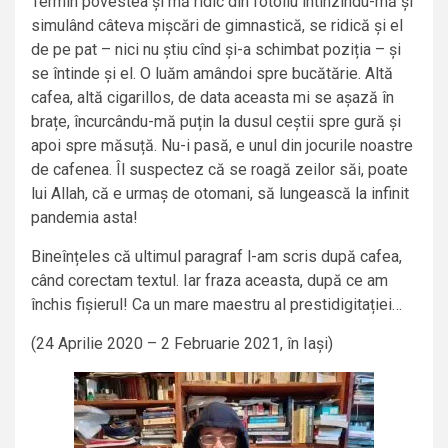
Termin povestea și mă ridic din fotoliu întinzîndu-mă și
simulând câteva mișcări de gimnastică, se ridică și el
de pe pat – nici nu știu cînd și-a schimbat poziția – și
se întinde și el. O luăm amândoi spre bucătărie. Altă
cafea, altă cigarillos, de data aceasta mi se așază în
brațe, încurcându-mă puțin la dusul ceștii spre gură și
apoi spre măsuță. Nu-i pasă, e unul din jocurile noastre
de cafenea. Îl suspectez că se roagă zeilor săi, poate
lui Allah, că e urmaș de otomani, să lungească la infinit
pandemia asta!
Bineînțeles că ultimul paragraf l-am scris după cafea,
când corectam textul. Iar fraza aceasta, după ce am
închis fișierul! Ca un mare maestru al prestidigitației…
(24 Aprilie 2020 – 2 Februarie 2021, în Iași)