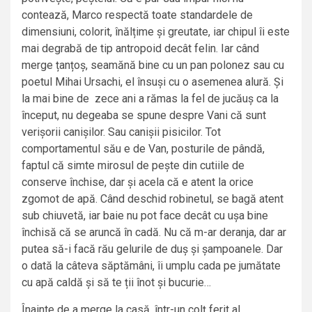
contează, Marco respectă toate standardele de
dimensiuni, colorit, înălțime și greutate, iar chipul îi este
mai degrabă de tip antropoid decât felin. Iar când
merge țanțoș, seamănă bine cu un pan polonez sau cu
poetul Mihai Ursachi, el însuși cu o asemenea alură. Și
la mai bine de zece ani a rămas la fel de jucăuș ca la
început, nu degeaba se spune despre Vani că sunt
verișorii canișilor. Sau canișii pisicilor. Tot
comportamentul său e de Van, posturile de pândă,
faptul că simte mirosul de pește din cutiile de
conserve închise, dar și acela că e atent la orice
zgomot de apă. Când deschid robinetul, se bagă atent
sub chiuvetă, iar baie nu pot face decât cu ușa bine
închisă că se aruncă în cadă. Nu că m-ar deranja, dar ar
putea să-i facă rău gelurile de duș și șampoanele. Dar
o dată la câteva săptămâni, îi umplu cada pe jumătate
cu apă caldă și să te ții înot și bucurie…
Înainte de a merge la casă, într-un colț ferit al