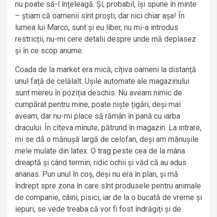
nu poate să-l înțeleagă. Și, probabil, își spune în minte
– știam că oamenii sînt proști, dar nici chiar așa! În
lumea lui Marco, sunt și eu liber, nu mi-a introdus
restricții, nu-mi cere detalii despre unde mă deplasez
și în ce scop anume.
Coada de la market era mică, cîțiva oameni la distanță
unul față de celălalt. Ușile automate ale magazinului
sunt mereu în poziția deschis. Nu aveam nimic de
cumpărat pentru mine, poate niște țigări, deși mai
aveam, dar nu-mi place să rămân în pană cu iarba
dracului. În cîteva minute, pătrund în magazin. La intrare,
mi se dă o mănușă largă de celofan, deși am mănușile
mele mulate din latex. O trag peste cea de la mâna
dreaptă și când termin, ridic ochii și văd că au adus
ananas. Pun unul în coș, deși nu era în plan, și mă
îndrept spre zona în care sînt produsele pentru animale
de companie, câini, pisici, iar de la o bucată de vreme și
iepuri, se vede treaba că vor fi fost îndrăgiți și de