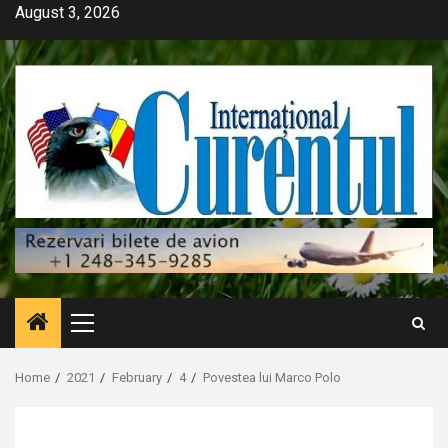
Skip
August 3, 2026
to
content
Primary
Menu
Home
2021
February
4
Povestea lui Marco Polo