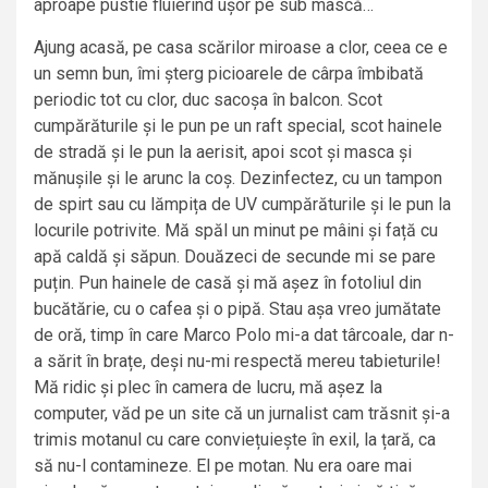
aproape pustie fluierînd ușor pe sub mască…
Ajung acasă, pe casa scărilor miroase a clor, ceea ce e
un semn bun, îmi șterg picioarele de cârpa îmbibată
periodic tot cu clor, duc sacoșa în balcon. Scot
cumpărăturile și le pun pe un raft special, scot hainele
de stradă și le pun la aerisit, apoi scot și masca și
mănușile și le arunc la coș. Dezinfectez, cu un tampon
de spirt sau cu lămpița de UV cumpărăturile și le pun la
locurile potrivite. Mă spăl un minut pe mâini și față cu
apă caldă și săpun. Douăzeci de secunde mi se pare
puțin. Pun hainele de casă și mă așez în fotoliul din
bucătărie, cu o cafea și o pipă. Stau așa vreo jumătate
de oră, timp în care Marco Polo mi-a dat târcoale, dar n-
a sărit în brațe, deși nu-mi respectă mereu tabieturile!
Mă ridic și plec în camera de lucru, mă așez la
computer, văd pe un site că un jurnalist cam trăsnit și-a
trimis motanul cu care conviețuiește în exil, la țară, ca
să nu-l contamineze. El pe motan. Nu era oare mai