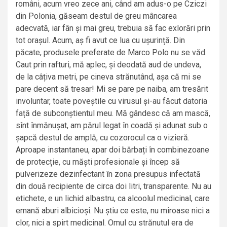
români, acum vreo zece ani, când am adus-o pe Cziczi
din Polonia, găseam destul de greu mâncarea
adecvată, iar fân și mai greu, trebuia să fac exlorări prin
tot orașul. Acum, aș fi avut ce lua cu ușurință. Din
păcate, produsele preferate de Marco Polo nu se văd.
Caut prin rafturi, mă aplec, și deodată aud de undeva,
de la câțiva metri, pe cineva strănutând, așa că mi se
pare decent să tresar! Mi se pare pe naiba, am tresărit
involuntar, toate poveștile cu virusul și-au făcut datoria
față de subconștientul meu. Mă gândesc că am mască,
sînt înmănușat, am părul legat în coadă și adunat sub o
șapcă destul de amplă, cu cozorocul ca o vizieră.
Aproape instantaneu, apar doi bărbați în combinezoane
de protecție, cu măști profesionale și încep să
pulverizeze dezinfectant în zona presupus infectată
din două recipiente de circa doi litri, transparente. Nu au
etichete, e un lichid albastru, ca alcoolul medicinal, care
emană aburi albicioși. Nu știu ce este, nu miroase nici a
clor, nici a spirt medicinal. Omul cu strănutul era de