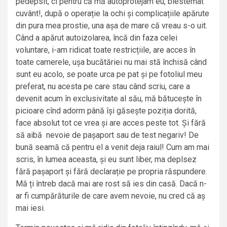
pedepsit, ci pentru că mă autoprotejam eu, blestemat
cuvânt!, după o operație la ochi și complicațiile apărute
din pura mea prostie, una așa de mare că vreau s-o uit.
Când a apărut autoizolarea, încă din faza celei
voluntare, i-am ridicat toate restricțiile, are acces în
toate camerele, ușa bucătăriei nu mai stă închisă când
sunt eu acolo, se poate urca pe pat și pe fotoliul meu
preferat, nu acesta pe care stau când scriu, care a
devenit acum în exclusivitate al său, mă bătucește în
picioare cînd adorm până își găsește poziția dorită,
face absolut tot ce vrea și are acces peste tot. Și fără
să aibă nevoie de pașaport sau de test negariv! De
bună seamă că pentru el a venit deja raiul! Cum am mai
scris, în lumea aceasta, și eu sunt liber, ma deplsez
fără pașaport și fără declarație pe propria răspundere.
Mă ți întreb dacă mai are rost să ies din casă. Dacă n-
ar fi cumpărăturile de care avem nevoie, nu cred că aș
mai iesi.