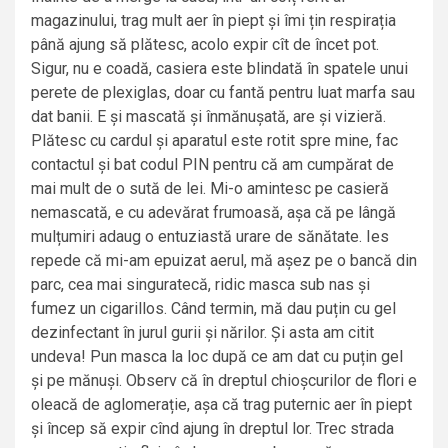
magazinului, trag mult aer în piept și îmi țin respirația
până ajung să plătesc, acolo expir cît de încet pot.
Sigur, nu e coadă, casiera este blindată în spatele unui
perete de plexiglas, doar cu fantă pentru luat marfa sau
dat banii. E și mascată și înmănușată, are și vizieră.
Plătesc cu cardul și aparatul este rotit spre mine, fac
contactul și bat codul PIN pentru că am cumpărat de
mai mult de o sută de lei. Mi-o amintesc pe casieră
nemascată, e cu adevărat frumoasă, așa că pe lângă
mulțumiri adaug o entuziastă urare de sănătate. Ies
repede că mi-am epuizat aerul, mă așez pe o bancă din
parc, cea mai singuratecă, ridic masca sub nas și
fumez un cigarillos. Când termin, mă dau puțin cu gel
dezinfectant în jurul gurii și nărilor. Și asta am citit
undeva! Pun masca la loc după ce am dat cu puțin gel
și pe mănuși. Observ că în dreptul chioșcurilor de flori e
oleacă de aglomerație, așa că trag puternic aer în piept
și încep să expir cînd ajung în dreptul lor. Trec strada