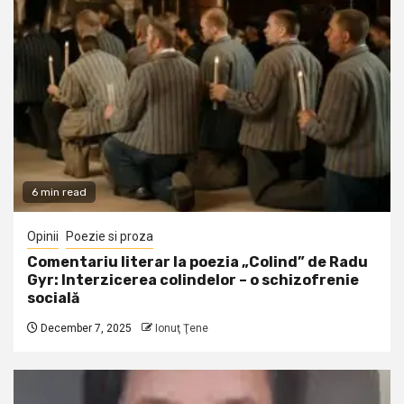
6 min read
Opinii
Poezie si proza
Comentariu literar la poezia „Colind” de Radu
Gyr: Interzicerea colindelor – o schizofrenie
socială
December 7, 2025
Ionuţ Ţene