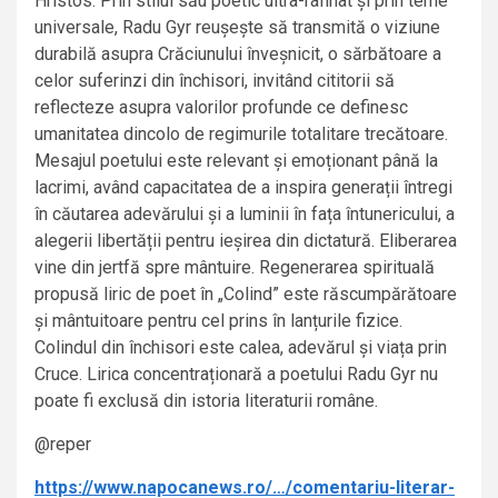
Hristos. Prin stilul său poetic ultra-rafinat și prin teme
universale, Radu Gyr reușește să transmită o viziune
durabilă asupra Crăciunului înveșnicit, o sărbătoare a
celor suferinzi din închisori, invitând cititorii să
reflecteze asupra valorilor profunde ce definesc
umanitatea dincolo de regimurile totalitare trecătoare.
Mesajul poetului este relevant și emoționant până la
lacrimi, având capacitatea de a inspira generații întregi
în căutarea adevărului și a luminii în fața întunericului, a
alegerii libertății pentru ieșirea din dictatură. Eliberarea
vine din jertfă spre mântuire. Regenerarea spirituală
propusă liric de poet în „Colind” este răscumpărătoare
și mântuitoare pentru cel prins în lanțurile fizice.
Colindul din închisori este calea, adevărul și viața prin
Cruce. Lirica concentraționară a poetului Radu Gyr nu
poate fi exclusă din istoria literaturii române.
@reper
https://www.napocanews.ro/…/comentariu-literar-