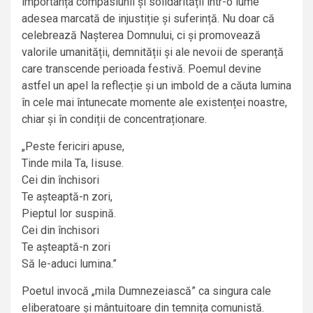
importanța compasiunii și solidarității într-o lume
adesea marcată de injustiție și suferință. Nu doar că
celebrează Nașterea Domnului, ci și promovează
valorile umanității, demnității și ale nevoii de speranță
care transcende perioada festivă. Poemul devine
astfel un apel la reflecție și un imbold de a căuta lumina
în cele mai întunecate momente ale existenței noastre,
chiar și în condiții de concentraționare.
„Peste fericiri apuse,
Tinde mila Ta, Iisuse.
Cei din închisori
Te așteaptă-n zori,
Pieptul lor suspină.
Cei din închisori
Te așteaptă-n zori
Să le-aduci lumina.”
Poetul invocă „mila Dumnezeiască” ca singura cale
eliberatoare și mântuitoare din temnița comunistă.