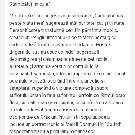
Stam bătuți în cuie.”
Metaforele sunt sugestive și sinergice. „Cade albă nea
peste viața mea” sugerează atât puritate, cât și tristețe.
Personificarea transformă cerul în pământ simbolic,
creând un refugiu interior plin de tristețe nostalgică,
unde poate fi trăită adevărata libertate în Hristos.
„Îngerii de sus nu aduc colinde” sugerează
dezamăgirea și calamitățile trăite de cei închiși.
Aliterația și armonia versurilor contribuie la
muzicalitatea textului, întărind impresia de colind. Tonul
poemului variază, oscilând între melancolie și
așteptare, sugerând o viziune complexă asupra
sufletului uman în fața suferinței jertfelnice. Ritmul este
fluid, cu o alternare a versurilor, ce conferă un aer sacru
textului, adecvat pentru atmosfera colindelor
tradiționale de Crăciun, într-un stil popular. poetul
include un portret iconic al Maicii Domnului în ”Colind”,
respectând tradiția populară românească.