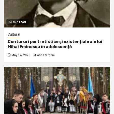
13 min read
Cultural
Contururi portretistice și existențiale ale lui
Mihai Eminescu în adolescență
May 14, 2026
Anca Sirghie