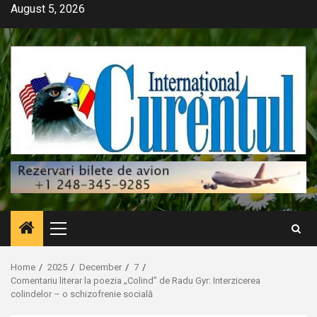
Skip
August 5, 2026
to
content
Primary
Menu
Home
2025
December
7
Comentariu literar la poezia „Colind” de Radu Gyr: Interzicerea
colindelor – o schizofrenie socială