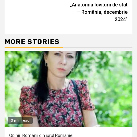
Reading
„Anatomia loviturii de stat
– România, decembrie
2024”
MORE STORIES
3 min read
Opinii
Romanii din jurul Romaniei