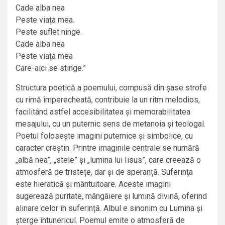
Cade alba nea
Peste viața mea.
Peste suflet ninge.
Cade alba nea
Peste viața mea
Care-aici se stinge.”
Structura poetică a poemului, compusă din șase strofe
cu rimă împerecheată, contribuie la un ritm melodios,
facilitând astfel accesibilitatea și memorabilitatea
mesajului, cu un puternic sens de metanoia și teologal.
Poetul folosește imagini puternice și simbolice, cu
caracter creștin. Printre imaginile centrale se numără
„albă nea”, „stele” și „lumina lui Iisus”, care creează o
atmosferă de tristețe, dar și de speranță. Suferința
este hieratică și mântuitoare. Aceste imagini
sugerează puritate, mângâiere și lumină divină, oferind
alinare celor în suferință. Albul e sinonim cu Lumina și
șterge întunericul. Poemul emite o atmosferă de