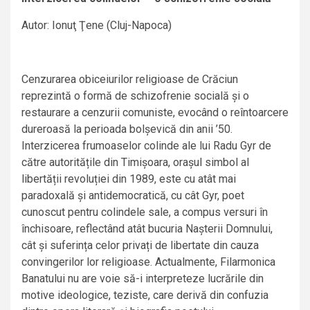
Autor: Ionuţ Ţene (Cluj-Napoca)
Cenzurarea obiceiurilor religioase de Crăciun
reprezintă o formă de schizofrenie socială și o
restaurare a cenzurii comuniste, evocând o reîntoarcere
dureroasă la perioada bolșevică din anii ’50.
Interzicerea frumoaselor colinde ale lui Radu Gyr de
către autoritățile din Timișoara, orașul simbol al
libertății revoluției din 1989, este cu atât mai
paradoxală și antidemocratică, cu cât Gyr, poet
cunoscut pentru colindele sale, a compus versuri în
închisoare, reflectând atât bucuria Nașterii Domnului,
cât și suferința celor privați de libertate din cauza
convingerilor lor religioase. Actualmente, Filarmonica
Banatului nu are voie să-i interpreteze lucrările din
motive ideologice, teziste, care derivă din confuzia