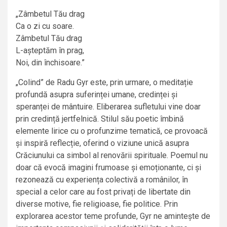
„Zâmbetul Tău drag
Ca o zi cu soare.
Zâmbetul Tău drag
L-așteptăm în prag,
Noi, din închisoare.”
„Colind” de Radu Gyr este, prin urmare, o meditație
profundă asupra suferinței umane, credinței și
speranței de mântuire. Eliberarea sufletului vine doar
prin credință jertfelnică. Stilul său poetic îmbină
elemente lirice cu o profunzime tematică, ce provoacă
și inspiră reflecție, oferind o viziune unică asupra
Crăciunului ca simbol al renovării spirituale. Poemul nu
doar că evocă imagini frumoase și emoționante, ci și
rezonează cu experiența colectivă a românilor, în
special a celor care au fost privați de libertate din
diverse motive, fie religioase, fie politice. Prin
explorarea acestor teme profunde, Gyr ne amintește de