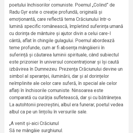
poetului închisorilor comuniste. Poemul „Colind” de
Radu Gyr este o creație profundă, originală și
emoționantă, care reflectă tema Crăciunului într-o
lumină specific românească, împletind suferința umană
cu dorința de mântuire și ajutor divin a celui care-l
cântă, aflat în chingile gulagului. Poemul abordează
teme profunde, cum ar fi absența mângâierii în
suferință și căutarea luminii spirituale, când subiectul
este prizonier în universul concentraționar și își caută
izbăvirea în Dumnezeu. Prezența Crăciunului devine un
simbol al speranței, iluminării, dar și al dorințelor
neîmplinite ale celor care suferă, în special ale celor
aflați în închisorile comuniste. Ninsoarea este
comparată cu curăția sufletească, dar și cu bătrânețea.
La autohtonii precreștini, albul era funerar; poetul vedea
albul ca pe un lințoliu în versurile sale.
„A venit și-aici Crăciunul
Să ne mângâie surghiunul.