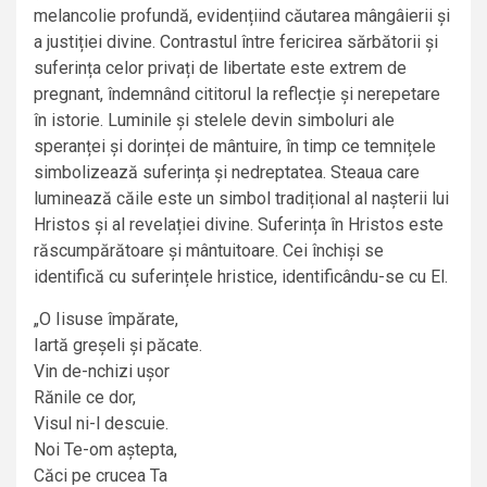
melancolie profundă, evidențiind căutarea mângâierii și
a justiției divine. Contrastul între fericirea sărbătorii și
suferința celor privați de libertate este extrem de
pregnant, îndemnând cititorul la reflecție și nerepetare
în istorie. Luminile și stelele devin simboluri ale
speranței și dorinței de mântuire, în timp ce temnițele
simbolizează suferința și nedreptatea. Steaua care
luminează căile este un simbol tradițional al nașterii lui
Hristos și al revelației divine. Suferința în Hristos este
răscumpărătoare și mântuitoare. Cei închiși se
identifică cu suferințele hristice, identificându-se cu El.
„O Iisuse împărate,
Iartă greșeli și păcate.
Vin de-nchizi ușor
Rănile ce dor,
Visul ni-l descuie.
Noi Te-om aștepta,
Căci pe crucea Ta