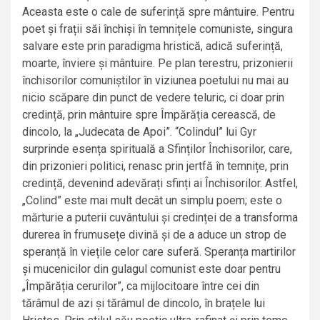
Aceasta este o cale de suferință spre mântuire. Pentru
poet și frații săi închiși în temnițele comuniste, singura
salvare este prin paradigma hristică, adică suferință,
moarte, înviere și mântuire. Pe plan terestru, prizonierii
închisorilor comuniștilor în viziunea poetului nu mai au
nicio scăpare din punct de vedere teluric, ci doar prin
credință, prin mântuire spre Împărăția cerească, de
dincolo, la „Judecata de Apoi”. “Colindul” lui Gyr
surprinde esența spirituală a Sfinților Închisorilor, care,
din prizonieri politici, renasc prin jertfă în temnițe, prin
credință, devenind adevărați sfinți ai Închisorilor. Astfel,
„Colind” este mai mult decât un simplu poem; este o
mărturie a puterii cuvântului și credinței de a transforma
durerea în frumusețe divină și de a aduce un strop de
speranță în viețile celor care suferă. Speranța martirilor
și mucenicilor din gulagul comunist este doar pentru
„Împărăția cerurilor”, ca mijlocitoare între cei din
tărâmul de azi și tărâmul de dincolo, în brațele lui