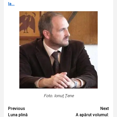
la…
Foto. Ionuţ Ţene
Continue
Previous
Next
Luna plină
A apărut volumul: