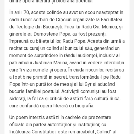
dintre opera literară și biografia poetului.
În anii ’70, aceste colinde au avut un ecou neașteptat în
cadrul unor serbări de Crăciun organizate la Facultatea
de Teologie din București. Fiica lui Radu Gyr, Monica, și
ginerele ei, Demostene Popa, au fost prezenți,
împreună cu băiețelul lor, Radu Popa. Acesta din urmă a
recitat cu curaj un colind al bunicului său, generând un
moment de surprindere în rândul audienței, inclusiv al
patriarhului Justinian Marina, având în vedere interdicția
care îi viza numele și opera. În ciuda riscurilor, recitarea
a fost bine primită în secret, transformându-l pe Radu
Popa într-un purtător de mesaj al lui Gyr și aducând
bucurie familiei poetului. Activiștii comuniști au fost
siderați, la fel ca și criticii de astăzi fără cultură lirică,
care confundă opera literară cu biografia.
Un poem interzis astăzi în cadrele de prezentare
oficiale din partea autorităților și instituțiilor, cu
încălcarea Constituției, este remarcabilul „Colind” al