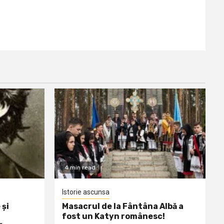
4 min read
Istorie ascunsa
 și
Masacrul de la Fântâna Albă a
fost un Katyn românesc!