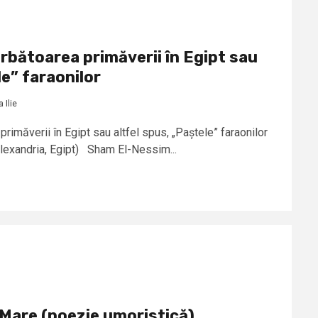
bătoarea primăverii în Egipt sau
le” faraonilor
 Ilie
imăverii în Egipt sau altfel spus, „Paștele” faraonilor
Alexandria, Egipt) Sham El-Nessim...
 Mare (poezie umoristică)