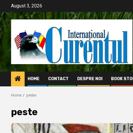
Skip
August 3, 2026
to
content
HOME
CONTACT
DESPRE NOI
BOOK STO
Home
peste
peste