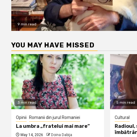
9 min read
YOU MAY HAVE MISSED
3 min read
5 min read
Opinii
Romanii din jurul Romaniei
Cultural
La umbra „fratelui mai mare”
Radioul,
îmbătrâ
May 14, 2026
Doina Dabija