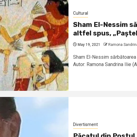
Cultural
Sham El-Nessim săr
altfel spus, „Paște
May 19, 2021
Ramona Sandrina
Sham El-Nessim sărbătoarea pr
Autor: Ramona Sandrina Ilie (
Divertisment
Păcatul din Postul