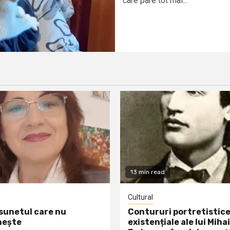
care pare tot mai...
13 min read
Cultural
 sunetul care nu
Contururi portretistice
nește
existențiale ale lui Mihai