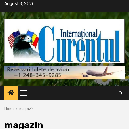
Skip
August 3, 2026
to
content
Primary
Menu
Home
magazin
magazin