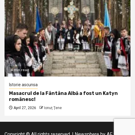
4 min read
Istorie ascunsa
Masacrul de la Fântâna Albă a fost un Katyn
românesc!
April 27, 2026
Ionuţ Ţene
Copyright © All rights reserved.
|
Newsphere
by AF themes.