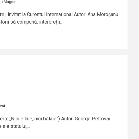
nu Magdin
ei, invitat la Curentul Internațional Autor: Ana Moroşanu
ii să compună, interpreții...
vai
beră: „Nici e laie, nici bălaie”) Autor: George Petrovai
ale statului,...