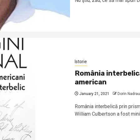
Nu ştiu, zău, ce să mai spun De
Istorie
România interbelic
american
January 21, 2021
Dorin Nadrau
România interbelică prin pris
William Culbertson a fost minis