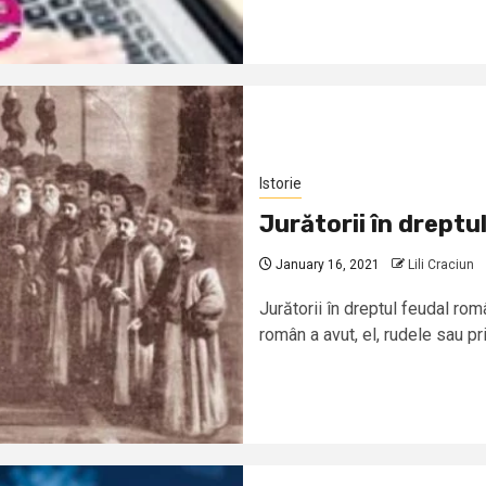
Istorie
Jurătorii în drept
January 16, 2021
Lili Craciun
Jurătorii în dreptul feudal ro
român a avut, el, rudele sau priet