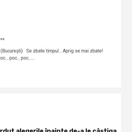
dea
 (Bucureşti) Se zbate timpul… Aprig se mai zbate!
oc… poc... poc…...
dut alegerile înainte de-a le câştiga