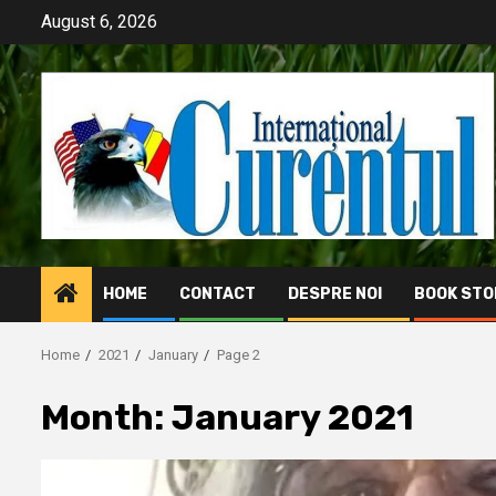
Skip
August 6, 2026
to
content
HOME
CONTACT
DESPRE NOI
BOOK STO
Home
2021
January
Page 2
Month:
January 2021