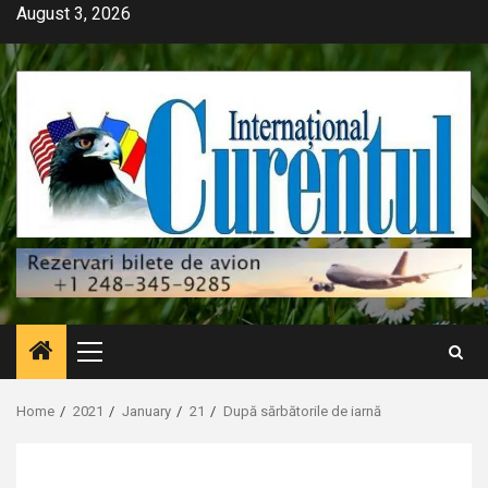
Skip
August 3, 2026
to
content
Primary
Menu
Home
2021
January
21
După sărbătorile de iarnă