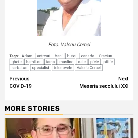
Foto. Valeriu Cercel
Adam
antreuri
bani
butoi
canada
Craciun
Tags:
ghete
hamilton
iarna
masline
oale
piele
piftie
sarbatori
specialist
telenovele
Valeriu Cercel
Continue
Previous
Next
COVID-19
Meseria secolului XXI
Reading
MORE STORIES