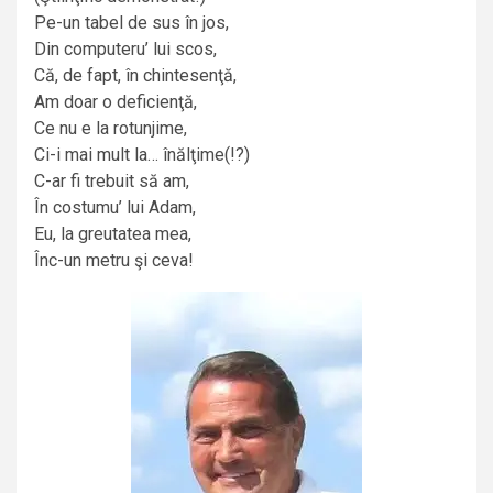
Pe-un tabel de sus în jos,
Din computeru’ lui scos,
Că, de fapt, în chintesenţă,
Am doar o deficienţă,
Ce nu e la rotunjime,
Ci-i mai mult la… înălţime(!?)
C-ar fi trebuit să am,
În costumu’ lui Adam,
Eu, la greutatea mea,
Înc-un metru şi ceva!