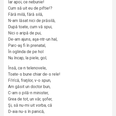
Iar apoi, ce nebunie!
Cum să uit eu de piftie!?
Fără milă, fără silă,
N-am lăsat nici de prăsilă,
După toate, cum vă spui,
Nici o aripă de pui,
De-am ajuns, aşa-ntr-un hal,
Parc-aş fi în prenatal,
În oglinda de pe hol
Nu încap, la piele, gol;
Însă, ca-n telenovele,
Toate-s bune chiar de-s rele!
Fi’n’că, fraţilor, v-o spun,
Am găsit un doctor bun,
C-am o pilă-n minister,
Grea de tot, un văr, şofer,
Şi, să nu-mi uit vorba, că
D-aia nu-s în panică,