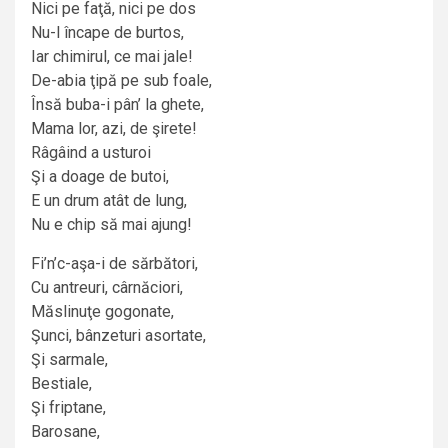
Nici pe faţă, nici pe dos
Nu-l încape de burtos,
Iar chimirul, ce mai jale!
De-abia ţipă pe sub foale,
Însă buba-i pân’ la ghete,
Mama lor, azi, de şirete!
Râgâind a usturoi
Şi a doage de butoi,
E un drum atât de lung,
Nu e chip să mai ajung!
Fi’n’c-aşa-i de sărbători,
Cu antreuri, cârnăciori,
Măslinuţe gogonate,
Şunci, bânzeturi asortate,
Şi sarmale,
Bestiale,
Şi friptane,
Barosane,