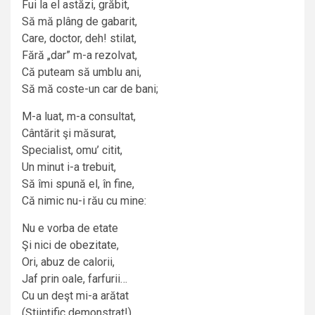
Fui la el astăzi, grăbit,
Să mă plâng de gabarit,
Care, doctor, deh! stilat,
Fără „dar” m-a rezolvat,
Că puteam să umblu ani,
Să mă coste-un car de bani;
M-a luat, m-a consultat,
Cântărit şi măsurat,
Specialist, omu’ citit,
Un minut i-a trebuit,
Să îmi spună el, în fine,
Că nimic nu-i rău cu mine:
Nu e vorba de etate
Şi nici de obezitate,
Ori, abuz de calorii,
Jaf prin oale, farfurii…
Cu un deşt mi-a arătat
(Ştiinţific demonstrat!)