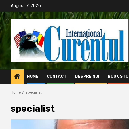
Skip
August 7, 2026
to
content
HOME
CONTACT
DESPRE NOI
BOOK STO
Home
specialist
specialist