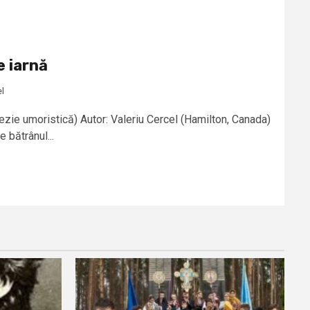
e iarnă
el
ezie umoristică) Autor: Valeriu Cercel (Hamilton, Canada)
 bătrânul...