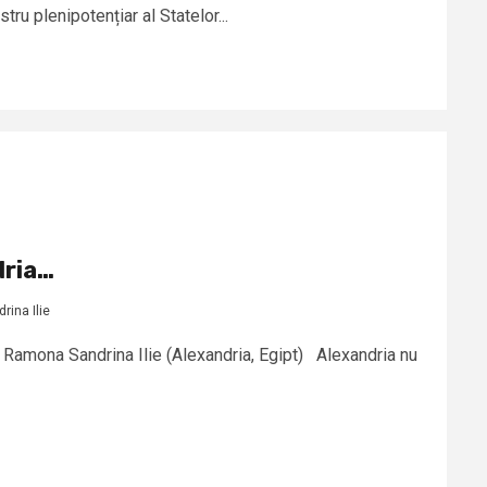
tru plenipotențiar al Statelor...
dria…
ina Ilie
: Ramona Sandrina Ilie (Alexandria, Egipt) Alexandria nu