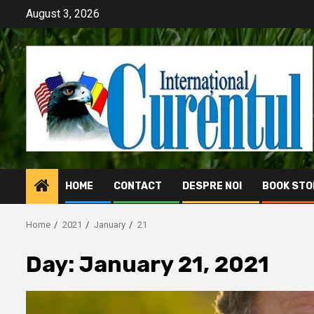
Skip
August 3, 2026
to
content
HOME
CONTACT
DESPRE NOI
BOOK STO
Home
2021
January
21
Day:
January 21, 2021