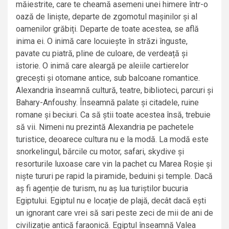
măiestrite, care te cheamă asemeni unei himere într-o
oază de liniște, departe de zgomotul mașinilor și al
oamenilor grăbiți. Departe de toate acestea, se află
inima ei. O inimă care locuiește în străzi înguste,
pavate cu piatră, pline de culoare, de verdeață și
istorie. O inimă care aleargă pe aleiile cartierelor
grecești și otomane antice, sub balcoane romantice.
Alexandria înseamnă cultură, teatre, biblioteci, parcuri și
Bahary-Anfoushy. Înseamnă palate și citadele, ruine
romane și beciuri. Ca să știi toate acestea însă, trebuie
să vii. Nimeni nu prezintă Alexandria pe pachetele
turistice, deoarece cultura nu e la modă. La modă este
snorkelingul, bărcile cu motor, safari, skydive și
resorturile luxoase care vin la pachet cu Marea Roșie și
niște tururi pe rapid la piramide, beduini și temple. Dacă
aș fi agenție de turism, nu aș lua turiștilor bucuria
Egiptului. Egiptul nu e locație de plajă, decât dacă ești
un ignorant care vrei să sari peste zeci de mii de ani de
civilizație antică faraonică. Egiptul înseamnă Valea