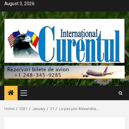
Skip
August 3, 2026
to
content
Primary
Menu
Home
2021
January
21
La pas prin Alexandria…