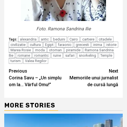
Foto. Ramona Sandrina Ilie
alexandria
antic
beduini
Cairo
cartiere
citadele
Tags:
civilizatie
cultura
Egipt
faraonic
grecesti
inima
istorie
Marea Rosie
moda
otoman
piramide
Ramona Sandrina
Ilie
romane
romantic
ruine
safari
snorkeling
Temple
turism
Valea Regilor
Continue
Previous
Next
Corina Savu – „Un simplu
Memoriile unui jurnalist
Reading
om la… Vârful Omu!”
de cursă lungă
MORE STORIES