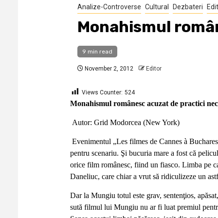
Analize-Controverse
Cultural
Dezbateri
Edit
Monahismul române
9 min read
November 2, 2012
Editor
Views Counter:
524
Monahismul românesc acuzat de practici necu
Autor: Grid Modorcea (New York)
Evenimentul „Les filmes de Cannes à Bucharest
pentru scenariu. Şi bucuria mare a fost că pelicul
orice film românesc, fiind un fiasco. Limba pe ca
Daneliuc, care chiar a vrut să ridiculizeze un ast
Dar la Mungiu totul este grav, sentenţios, apăsat, 
sută filmul lui Mungiu nu ar fi luat premiul pentr