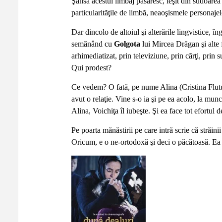
Şansa acestui limbaj păsăresc, ieşit din sudoarea 
particularităţile de limbă, neaoşismele personajel
Dar dincolo de altoiul şi alterările lingvistice, î
semănând cu
Golgota
lui Mircea Drăgan şi alte f
arhimediatizat, prin televiziune, prin cărţi, prin s
Qui prodest?
Ce vedem? O fată, pe nume Alina (Cristina Flutur)
avut o relaţie. Vine s-o ia şi pe ea acolo, la munc
Alina, Voichiţa îl iubeşte. Şi ea face tot efortul
Pe poarta mănăstirii pe care intră scrie că străini
Oricum, e o ne-ortodoxă şi deci o păcătoasă. Ea 