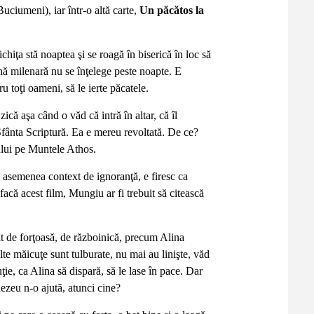
uciumeni), iar într-o altă carte,
Un păcătos la
chiţa stă noaptea şi se roagă în biserică în loc să
ină milenară nu se înţelege peste noapte. E
toţi oameni, să le ierte păcatele.
ă aşa când o văd că intră în altar, că îl
 Sfânta Scriptură. Ea e mereu revoltată. De ce?
ului pe Muntele Athos.
n asemenea context de ignoranţă, e firesc ca
acă acest film, Mungiu ar fi trebuit să citească
tât de forţoasă, de războinică, precum Alina
alte măicuţe sunt tulburate, nu mai au linişte, văd
ie, ca Alina să dispară, să le lase în pace. Dar
zeu n-o ajută, atunci cine?