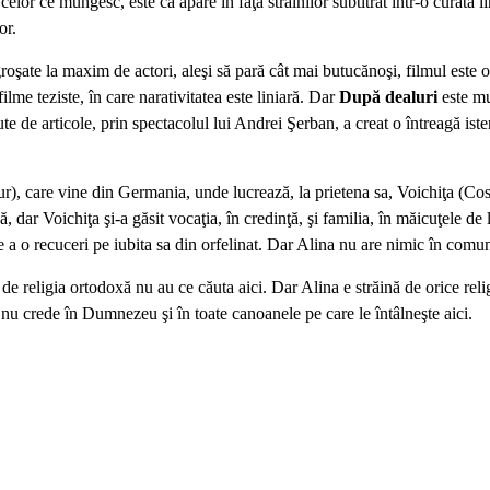
celor ce mungesc, este că apare în faţa străinilor subtitrat într-o curată
or.
ngroşate la maxim de actori, aleşi să pară cât mai butucănoşi, filmul este o 
ilme teziste, în care narativitatea este liniară. Dar
După dealuri
este mu
ute de articole, prin spectacolul lui Andrei Şerban, a creat o întreagă iste
, care vine din Germania, unde lucrează, la prietena sa, Voichiţa (Cosmi
ă, dar Voichiţa şi-a găsit vocaţia, în credinţă, şi familia, în măicuţele de
 de a o recuceri pe iubita sa din orfelinat. Dar Alina nu are nimic în comu
i de religia ortodoxă nu au ce căuta aici. Dar Alina e străină de orice rel
nu crede în Dumnezeu şi în toate canoanele pe care le întâlneşte aici.