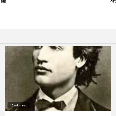
meu!
Pat
13 min read