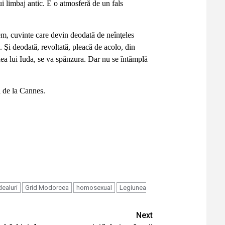
ui limbaj antic. E o atmosferă de un fals
tem, cuvinte care devin deodată de neînţeles
. Şi deodată, revoltată, pleacă de acolo, din
nea lui Iuda, se va spânzura. Dar nu se întâmplă
ui de la Cannes.
ealuri
Grid Modorcea
homosexual
Legiunea
Next