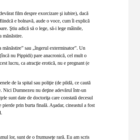
evărat film despre exorcizare şi iubire), dacă
l, fiindcă e bolnavă, aude o voce, cum îi explică
e. Ştiu adică să o lege, să-i lege mâinile,
a mănăstire.
 la mănăstire” sau „îngerul exterminator”. Un
 (încă nu Pippidi) pare anacronică, cel mult o
est lucru, ca atracţie erotică, nu e pregnant (e
enele de la spital sau poliţie (de pildă, ce caută
e. Nici Dumnezeu nu deţine adevărul într-un
nţele sunt date de doctoriţa care constată decesul
e pierde prin burta finală. Aşadar, cineastul a fost
l.
smul lor, sunt de o frumuseţe rară. Eu am scris