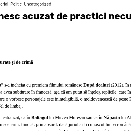
orial
Politic
Uncategorized
sc acuzat de practici necur
rate şi de crimă
” s-a încheiat cu premiera filmului românesc
După dealuri
(2012), în 
a avea subtitrare în franceză, aşa că am putut să înţeleg replicile, care
re o vorbesc personajele este ininteligibilă, o moldovenească de peste P
fel de limbaj.
teatralizat, ca în
Baltagul
lui Mircea Mureşan sau ca în
Năpasta
lui Al
u scenariu, fiindcă, prin absurd, dacă juriul ar fi cunoscut limba română, 