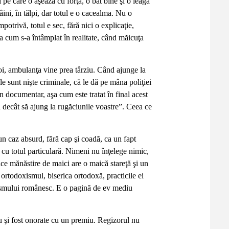
pe care o aşează cu forţa, o bat bine şi o leagă
âini, în tălpi, dar totul e o cacealma. Nu o
trivă, totul e sec, fără nici o explicaţie,
a cum s-a întâmplat în realitate, când măicuţa
noi, ambulanţa vine prea târziu. Când ajunge la
le sunt nişte criminale, că le dă pe mâna poliţiei
-un documentar, aşa cum este tratat în final acest
d decât să ajung la rugăciunile voastre”. Ceea ce
n caz absurd, fără cap şi coadă, ca un fapt
ie cu totul particulară. Nimeni nu înţelege nimic,
ice mănăstire de maici are o maică stareţă şi un
 ortodoxismul, biserica ortodoxă, practicile ei
ahismului românesc. E o pagină de ev mediu
au şi fost onorate cu un premiu. Regizorul nu