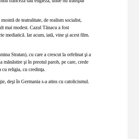
 limbă franceză sau engleză, unde nu transpar
mostră de teatralitate, de realism socialist,
lt mai modest. Cazul Tănacu a fost
rie mediatică. Iar acum, iată, vine şi acest film.
na Stratan), cu care a crescut la orfelinat şi a
 la mănăstire şi în preotul paroh, pe care, crede
n cu religia, cu credinţa.
igie, deşi în Germania s-a atins cu catolicismul.