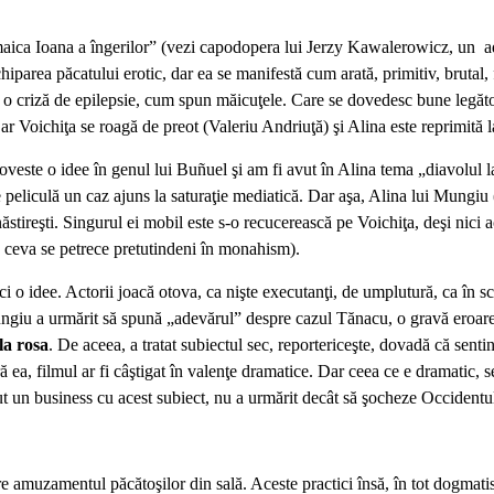
„maica Ioana a îngerilor” (vezi capodopera lui Jerzy Kawalerowicz, un ad
ruchiparea păcatului erotic, dar ea se manifestă cum arată, primitiv, bruta
 o criză de epilepsie, cum spun măicuţele. Care se dovedesc bune legătoar
r Voichiţa se roagă de preot (Valeriu Andriuţă) şi Alina este reprimită l
ă poveste o idee în genul lui Buñuel şi am fi avut în Alina tema „diavolul
pe peliculă un caz ajuns la saturaţie mediatică. Dar aşa, Alina lui Mungiu
tireşti. Singurul ei mobil este s-o recucerească pe Voichiţa, deşi nici ac
 ceva se petrece pretutindeni în monahism).
ici o idee. Actorii joacă otova, ca nişte executanţi, de umplutură, ca în sc
ungiu a urmărit să spună „adevărul” despre cazul Tănacu, o gravă eroar
la rosa
. De aceea, a tratat subiectul sec, reportericeşte, dovadă că senti
ără ea, filmul ar fi câştigat în valenţe dramatice. Dar ceea ce e dramatic, s
cut un business cu acest subiect, nu a urmărit decât să şocheze Occidentu
re amuzamentul păcătoşilor din sală. Aceste practici însă, în tot dogmati