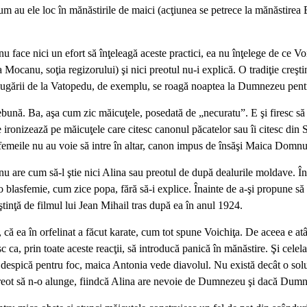
um au ele loc în mănăstirile de maici (acţiunea se petrece la mănăstirea B
u face nici un efort să înţeleagă aceste practici, ea nu înţelege de ce Voi
 Mocanu, soţia regizorului) şi nici preotul nu-i explică. O tradiţie creşt
lugării de la Vatopedu, de exemplu, se roagă noaptea la Dumnezeu pentru 
nă. Ba, aşa cum zic măicuţele, posedată de „necuratu”. E şi firesc să zic
e ironizează pe măicuţele care citesc canonul păcatelor sau îi citesc din
 femeile nu au voie să intre în altar, canon impus de însăşi Maica Domn
 nu are cum să-l ştie nici Alina sau preotul de după dealurile moldave. Î
 blasfemie, cum zice popa, fără să-i explice. Înainte de a-şi propune să f
ştinţă de filmul lui Jean Mihail tras după ea în anul 1924.
, că ea în orfelinat a făcut karate, cum tot spune Voichiţa. De aceea e a
sc ca, prin toate aceste reacţii, să introducă panică în mănăstire. Şi celel
l despică pentru foc, maica Antonia vede diavolul. Nu există decât o soluţ
preot să n-o alunge, fiindcă Alina are nevoie de Dumnezeu şi dacă Dumne