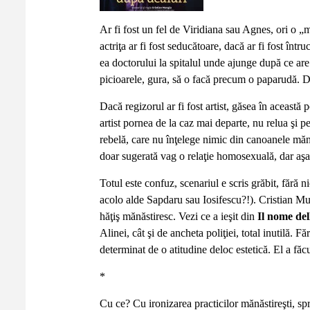
Ar fi fost un fel de Viridiana sau Agnes, ori o 
actriţa ar fi fost seducătoare, dacă ar fi fost înt
ea doctorului la spitalul unde ajunge după ce are
picioarele, gura, să o facă precum o paparudă. Da
Dacă regizorul ar fi fost artist, găsea în aceast
artist pornea de la caz mai departe, nu relua şi 
rebelă, care nu înţelege nimic din canoanele mănăs
doar sugerată vag o relaţie homosexuală, dar aşa
Totul este confuz, scenariul e scris grăbit, fără n
acolo alde Sapdaru sau Iosifescu?!). Cristian M
hăţiş mănăstiresc. Vezi ce a ieşit din
Il nome del
Alinei, cât şi de ancheta poliţiei, total inutilă. F
determinat de o atitudine deloc estetică. El a fă
*
Cu ce? Cu ironizarea practicilor mănăstireşti, sp