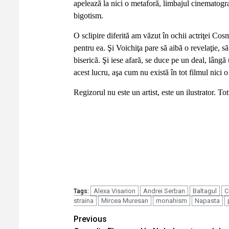
apelează la nici o metaforă, limbajul cinematograf
bigotism.
O sclipire diferită am văzut în ochii actriţei Co
pentru ea. Şi Voichiţa pare să aibă o revelaţie, s
biserică. Şi iese afară, se duce pe un deal, lân
acest lucru, aşa cum nu există în tot filmul nici o
Regizorul nu este un artist, este un ilustrator. To
Alexa Visarion
Andrei Serban
Baltagul
C
Tags:
straina
Mircea Muresan
monahism
Napasta
Continue
Previous