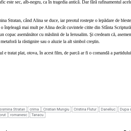
ic este sec, alb-negru, ca în tragedia antică. Dar fără rafinamentul acel
smina Stratan, când Alina se duce, iar preotul rosteşte o lepădare de bles
ă o înţeleagă mai mult pe Alina decât cuvintele citite din Sfânta Scriptură
gă un copac asemănător cu măslinii de la Ierusalim. Şi credeam că, aseme
 metaforă la răstignire sau o aluzie la alt simbol creştin.
tul e tratat plat, otova, în acest film, de parcă ar fi o comandă a partidul
osmina Stratan
crima
Cristian Mungiu
Cristina Flutur
Daneliuc
Dupa d
prut
romanesc
Tanacu