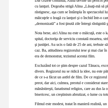
Dar crizele continuă, Alina devine un pericol pen
cu lanţuri. Degeaba strigă Alina „Lăsaţi-mă să ple
răstignesc, aşa cum se întâmpla în spectacolul lu
măicuţele o leagă cu lanţuri şi o închid într-o 
„demonizată” a fost ţinută zile întregi răstignită 
Nota bene, aici Alina nu este o măicuţă, este o k
spital, doctoriţa de serviciu constată moartea, str
şi justiţiei. Au ucis o fată de 25 de ani, trebuie s
caz. Ba, atitudinea regizorului iese şi mai clar 
era de demonstrat, tezismul acestui film.
Excluzând tot ce ştim despre cazul Tănacu, excel
divers. Regizorul nu se ridică la idee, nu este păt
de ce s-a făcut un astfel de film. De ce regizoru
preot, dar aici, culmea, preotul e considerat star
mănăstireşti, fanatismul religios, care au dus l
bisericesc, un creştinism abrutizat, o lume cu tot
Filmul este modest, tratat în manieră realistă, u