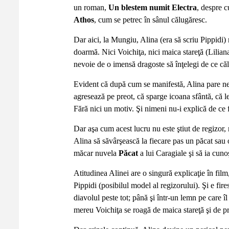
un roman,
Un blestem numit Electra
, despre c
Athos
, cum se petrec în sânul călugăresc.
Dar aici, la Mungiu, Alina (era să scriu Pippidi) n
doarmă. Nici Voichiţa, nici maica stareţă (Liliana
nevoie de o imensă dragoste să înţelegi de ce că
Evident că după cum se manifestă, Alina pare nebu
agresează pe preot, că sparge icoana sfântă, că l
Fără nici un motiv. Şi nimeni nu-i explică de ce
Dar aşa cum acest lucru nu este ştiut de regizor,
Alina să săvârşească la fiecare pas un păcat sau o
măcar nuvela
Păcat
a lui Caragiale şi să ia cuno
Atitudinea Alinei are o singură explicaţie în film
Pippidi (posibilul model al regizorului). Şi e fire
diavolul peste tot; până şi într-un lemn pe care î
mereu Voichiţa se roagă de maica stareţă şi de 