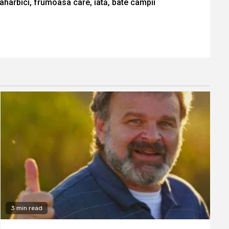
ahârbici, frumoasa care, iată, bate câmpii
3 min read