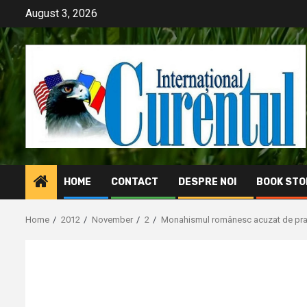
Skip
August 3, 2026
to
content
HOME
CONTACT
DESPRE NOI
BOOK STO
Home
2012
November
2
Monahismul românesc acuzat de pract