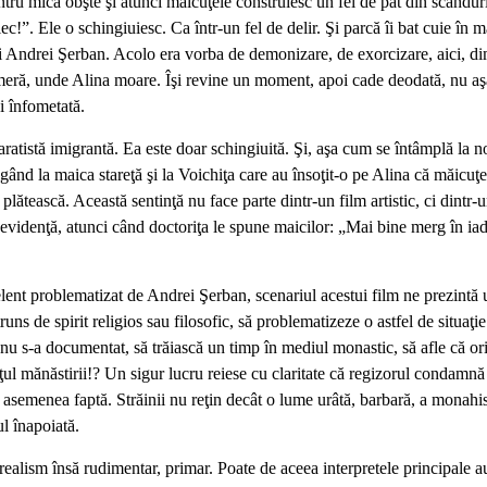
tru mica obşte şi atunci măicuţele construiesc un fel de pat din scânduri 
c!”. Ele o schingiuiesc. Ca într-un fel de delir. Şi parcă îi bat cuie în m
i Andrei Şerban. Acolo era vorba de demonizare, de exorcizare, aici, dimpo
cameră, unde Alina moare. Îşi revine un moment, apoi cade deodată, nu aş
şi înfometată.
aratistă imigrantă. Ea este doar schingiuită. Şi, aşa cum se întâmplă la 
igând la maica stareţă şi la Voichiţa care au însoţit-o pe Alina că măicuţe
ă plătească. Această sentinţă nu face parte dintr-un film artistic, ci dintr
în evidenţă, atunci când doctoriţa le spune maicilor: „Mai bine merg în ia
ent problematizat de Andrei Şerban, scenariul acestui film ne prezintă u
runs de spirit religios sau filosofic, să problematizeze o astfel de situaţ
l nu s-a documentat, să trăiască un timp în mediul monastic, să afle că or
eţul mănăstirii!? Un sigur lucru reiese cu claritate că regizorul condamnă
a o asemenea faptă. Străinii nu reţin decât o lume urâtă, barbară, a mon
ul înapoiată.
n realism însă rudimentar, primar. Poate de aceea interpretele principale 