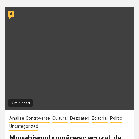
6
9 min read
Analize-Controverse
Cultural
Dezbateri
Editorial
Politic
Uncategorized
Monahismul românesc acuzat de