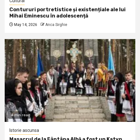
Cultural
Contururi portretistice și existențiale ale lui
Mihai Eminescu în adolescență
May 14, 2026
Anca Sirghie
4 min read
Istorie ascunsa
Masacrul de la Fântâna Albă a fost un Katyn