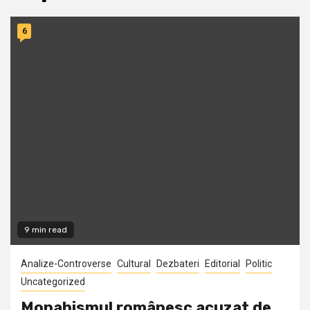
6
9 min read
Analize-Controverse
Cultural
Dezbateri
Editorial
Politic
Uncategorized
Monahismul românesc acuzat de