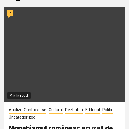
6
9 min read
Analize-Controverse
Cultural
Dezbateri
Editorial
Politic
Uncategorized
Monahismul românesc acuzat de