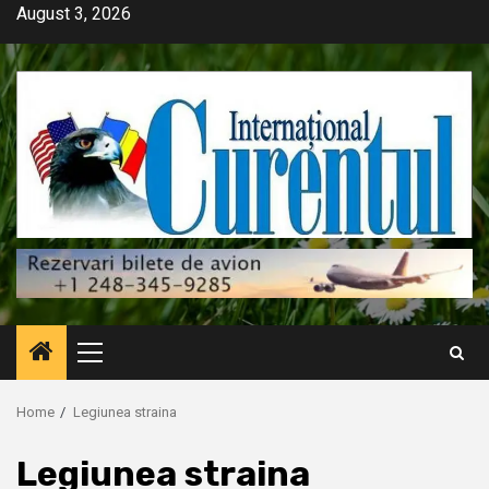
Skip
August 3, 2026
to
content
Primary
Menu
Home
Legiunea straina
Legiunea straina