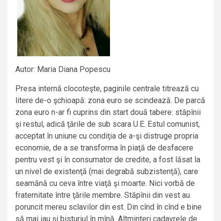
Autor: Maria Diana Popescu
Presa internă clocoteşte, paginile centrale titrează cu
litere de-o şchioapă: zona euro se scindează. De parcă
zona euro n-ar fi cuprins din start două tabere: stăpînii
şi restul, adică ţările de sub scara U.E. Estul comunist,
acceptat în uniune cu condiţia de a-şi distruge propria
economie, de a se transforma în piaţă de desfacere
pentru vest şi în consumator de credite, a fost lăsat la
un nivel de existenţă (mai degrabă subzistenţă), care
seamănă cu ceva între viaţă şi moarte. Nici vorbă de
fraternitate între ţările membre. Stăpînii din vest au
poruncit mereu sclavilor din est. Din cînd în cînd e bine
să mai iau şi bisturiul în mînă. Altminteri cadavrele de