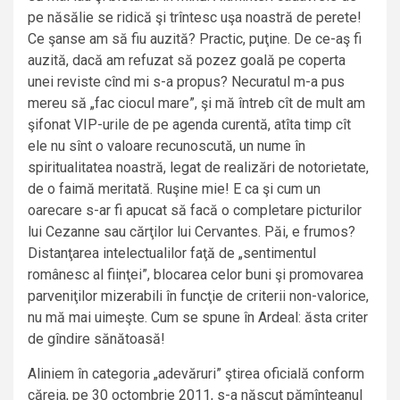
pe năsălie se ridică şi trîntesc uşa noastră de perete!
Ce şanse am să fiu auzită? Practic, puţine. De ce-aş fi
auzită, dacă am refuzat să pozez goală pe coperta
unei reviste cînd mi s-a propus? Necuratul m-a pus
mereu să „fac ciocul mare”, şi mă întreb cît de mult am
şifonat VIP-urile de pe agenda curentă, atîta timp cît
ele nu sînt o valoare recunoscută, un nume în
spiritualitatea noastră, legat de realizări de notorietate,
de o faimă meritată. Ruşine mie! E ca şi cum un
oarecare s-ar fi apucat să facă o completare picturilor
lui Cezanne sau cărţilor lui Cervantes. Păi, e frumos?
Distanţarea intelectualilor faţă de „sentimentul
românesc al fiinţei”, blocarea celor buni şi promovarea
parveniţilor mizerabili în funcţie de criterii non-valorice,
nu mă mai uimeşte. Cum se spune în Ardeal: ăsta criter
de gîndire sănătoasă!
Aliniem în categoria „adevăruri” ştirea oficială conform
căreia, pe 30 octombrie 2011, s-a născut pămînteanul