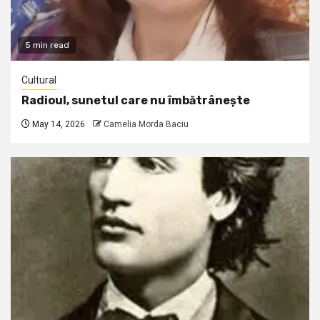
5 min read
Cultural
Radioul, sunetul care nu îmbătrânește
May 14, 2026
Camelia Morda Baciu