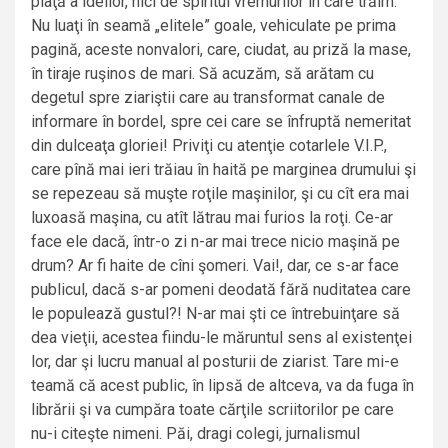
piaţă a ideilor, nici de spiritul vremurilor în care trăim.
Nu luaţi în seamă „elitele” goale, vehiculate pe prima
pagină, aceste nonvalori, care, ciudat, au priză la mase,
în tiraje ruşinos de mari. Să acuzăm, să arătam cu
degetul spre ziariştii care au transformat canale de
informare în bordel, spre cei care se înfruptă nemeritat
din dulceaţa gloriei! Priviţi cu atenţie cotarlele V.I.P.,
care pînă mai ieri trăiau în haită pe marginea drumului şi
se repezeau să muşte roţile maşinilor, şi cu cît era mai
luxoasă maşina, cu atît lătrau mai furios la roţi. Ce-ar
face ele dacă, într-o zi n-ar mai trece nicio maşină pe
drum? Ar fi haite de cîni şomeri. Vai!, dar, ce s-ar face
publicul, dacă s-ar pomeni deodată fără nuditatea care
le populează gustul?! N-ar mai şti ce întrebuinţare să
dea vieţii, acestea fiindu-le măruntul sens al existenţei
lor, dar şi lucru manual al posturii de ziarist. Tare mi-e
teamă că acest public, în lipsă de altceva, va da fuga în
librării şi va cumpăra toate cărţile scriitorilor pe care
nu-i citeşte nimeni. Păi, dragi colegi, jurnalismul