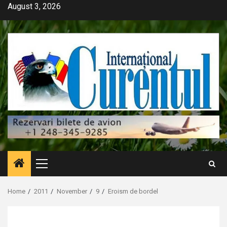
Skip
August 3, 2026
to
content
Primary
Menu
Home
2011
November
9
Eroism de bordel