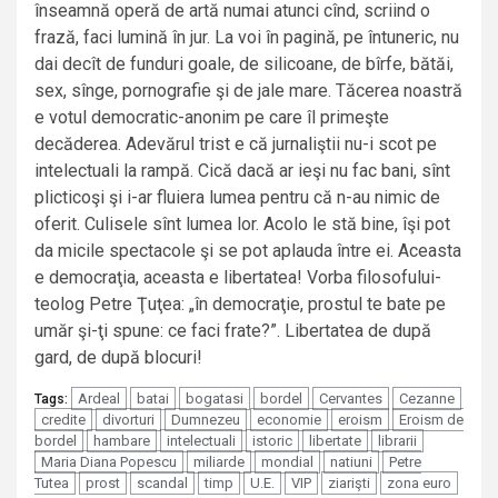
înseamnă operă de artă numai atunci cînd, scriind o
frază, faci lumină în jur. La voi în pagină, pe întuneric, nu
dai decît de funduri goale, de silicoane, de bîrfe, bătăi,
sex, sînge, pornografie şi de jale mare. Tăcerea noastră
e votul democratic-anonim pe care îl primeşte
decăderea. Adevărul trist e că jurnaliştii nu-i scot pe
intelectuali la rampă. Cică dacă ar ieşi nu fac bani, sînt
plicticoşi şi i-ar fluiera lumea pentru că n-au nimic de
oferit. Culisele sînt lumea lor. Acolo le stă bine, îşi pot
da micile spectacole şi se pot aplauda între ei. Aceasta
e democraţia, aceasta e libertatea! Vorba filosofului-
teolog Petre Ţuţea: „în democraţie, prostul te bate pe
umăr şi-ţi spune: ce faci frate?”. Libertatea de după
gard, de după blocuri!
Ardeal
batai
bogatasi
bordel
Cervantes
Cezanne
Tags:
credite
divorturi
Dumnezeu
economie
eroism
Eroism de
bordel
hambare
intelectuali
istoric
libertate
librarii
Maria Diana Popescu
miliarde
mondial
natiuni
Petre
Tutea
prost
scandal
timp
U.E.
VIP
ziarişti
zona euro