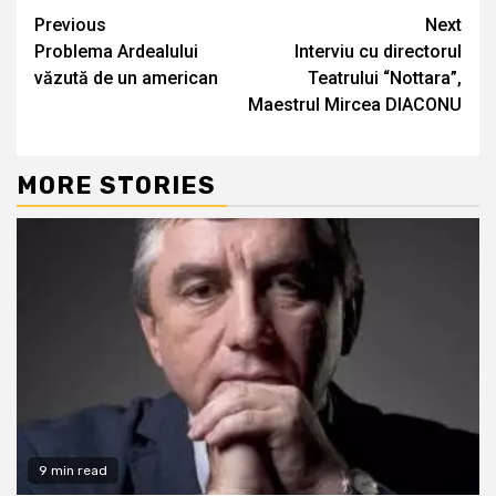
Continue
Previous
Next
Problema Ardealului
Interviu cu directorul
Reading
văzută de un american
Teatrului “Nottara”,
Maestrul Mircea DIACONU
MORE STORIES
9 min read