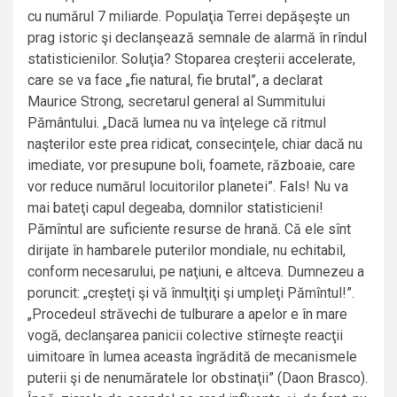
cu numărul 7 miliarde. Populaţia Terrei depăşeşte un
prag istoric şi declanşează semnale de alarmă în rîndul
statisticienilor. Soluţia? Stoparea creşterii accelerate,
care se va face „fie natural, fie brutal”, a declarat
Maurice Strong, secretarul general al Summitului
Pământului. „Dacă lumea nu va înţelege că ritmul
naşterilor este prea ridicat, consecinţele, chiar dacă nu
imediate, vor presupune boli, foamete, războaie, care
vor reduce numărul locuitorilor planetei”. Fals! Nu va
mai bateţi capul degeaba, domnilor statisticieni!
Pămîntul are suficiente resurse de hrană. Că ele sînt
dirijate în hambarele puterilor mondiale, nu echitabil,
conform necesarului, pe naţiuni, e altceva. Dumnezeu a
poruncit: „creşteţi şi vă înmulţiţi şi umpleţi Pămîntul!”.
„Procedeul străvechi de tulburare a apelor e în mare
vogă, declanşarea panicii colective stîrneşte reacţii
uimitoare în lumea aceasta îngrădită de mecanismele
puterii şi de nenumăratele lor obstinaţii” (Daon Brasco).