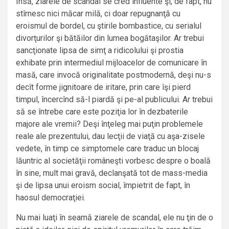
Însă, ziarele de scandal se cred influente şi, de fapt, nu
stîrnesc nici măcar milă, ci doar repugnanţă cu
eroismul de bordel, cu ştirile bombastice, cu serialul
divorţurilor şi bătăilor din lumea bogătaşilor. Ar trebui
sancţionate lipsa de simţ a ridicolului şi prostia
exhibate prin intermediul mijloacelor de comunicare în
masă, care invocă originalitate postmodernă, deşi nu-s
decît forme jignitoare de iritare, prin care îşi pierd
timpul, încercînd să-l piardă şi pe-al publicului. Ar trebui
să se întrebe care este poziţia lor în dezbaterile
majore ale vremii? Deşi înţeleg mai puţin problemele
reale ale prezentului, dau lecţii de viaţă cu aşa-zisele
vedete, în timp ce simptomele care traduc un blocaj
lăuntric al societăţii româneşti vorbesc despre o boală
în sine, mult mai gravă, declanşată tot de mass-media
şi de lipsa unui eroism social, împietrit de fapt, în
haosul democraţiei.
Nu mai luaţi în seamă ziarele de scandal, ele nu ţin de o