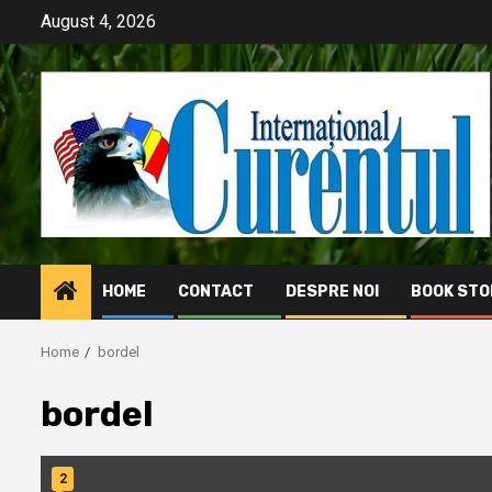
Skip
August 4, 2026
to
content
HOME
CONTACT
DESPRE NOI
BOOK STO
Home
bordel
bordel
2