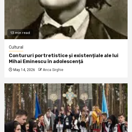
13 min read
Cultural
Contururi portretistice și existențiale ale lui
Mihai Eminescu în adolescență
May 14, 2026
Anca Sirghie