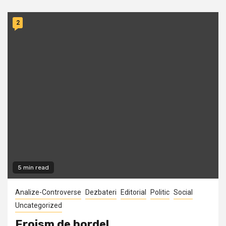
2
5 min read
Analize-Controverse
Dezbateri
Editorial
Politic
Social
Uncategorized
Eroism de bordel