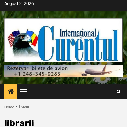
Skip
August 3, 2026
to
content
Primary
Menu
Home
librarii
librarii