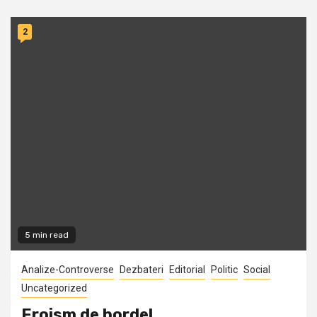
2
5 min read
Analize-Controverse
Dezbateri
Editorial
Politic
Social
Uncategorized
Eroism de bordel