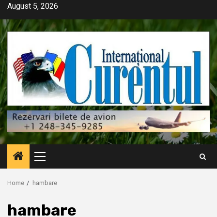
Skip
August 5, 2026
to
content
Primary
Menu
Home
hambare
hambare