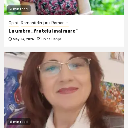
3 min read
Opinii
Romanii din jurul Romaniei
La umbra „fratelui mai mare”
May 14, 2026
Doina Dabija
5 min read