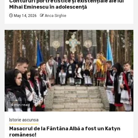
Contururi portretistice și existențiale ale lui
Mihai Eminescu în adolescență
May 14, 2026
Anca Sirghie
4 min read
Istorie ascunsa
Masacrul de la Fântâna Albă a fost un Katyn
românesc!