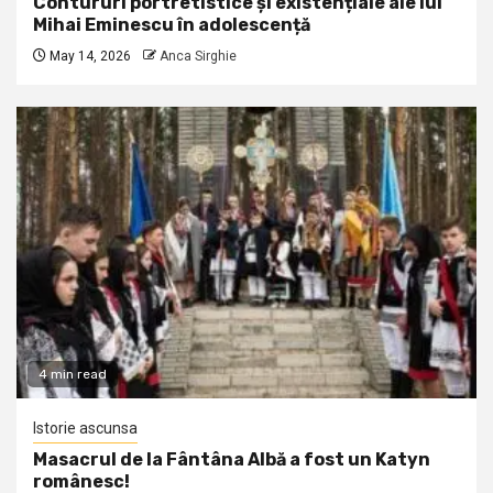
Contururi portretistice și existențiale ale lui
Mihai Eminescu în adolescență
May 14, 2026
Anca Sirghie
4 min read
Istorie ascunsa
Masacrul de la Fântâna Albă a fost un Katyn
românesc!