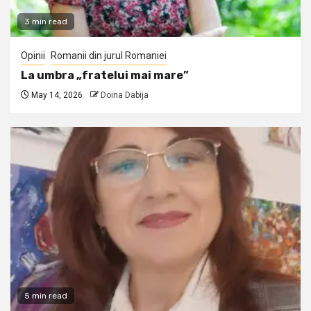
3 min read
Opinii
Romanii din jurul Romaniei
La umbra „fratelui mai mare”
May 14, 2026
Doina Dabija
5 min read