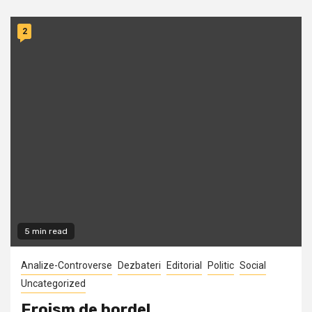
2
5 min read
Analize-Controverse
Dezbateri
Editorial
Politic
Social
Uncategorized
Eroism de bordel