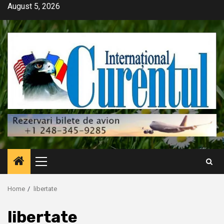
Skip
August 5, 2026
to
content
Primary
Menu
Home
libertate
libertate