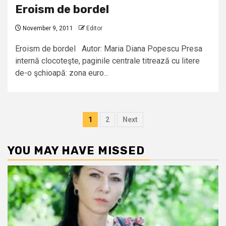
Eroism de bordel
November 9, 2011
Editor
Eroism de bordel Autor: Maria Diana Popescu Presa
internă clocoteşte, paginile centrale titrează cu litere
de-o şchioapă: zona euro...
Posts
1
2
Next
pagination
YOU MAY HAVE MISSED