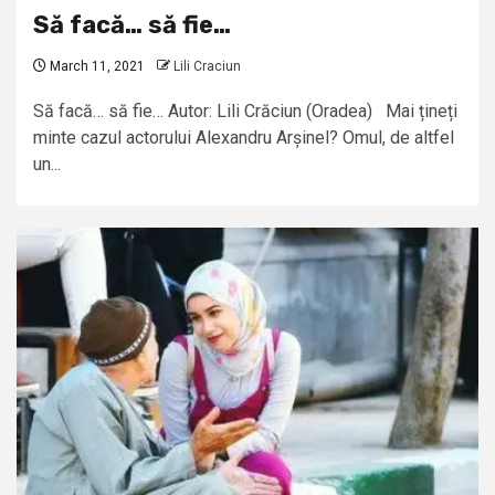
Să facă… să fie…
March 11, 2021
Lili Craciun
Să facă… să fie… Autor: Lili Crăciun (Oradea) Mai țineți
minte cazul actorului Alexandru Arșinel? Omul, de altfel
un...