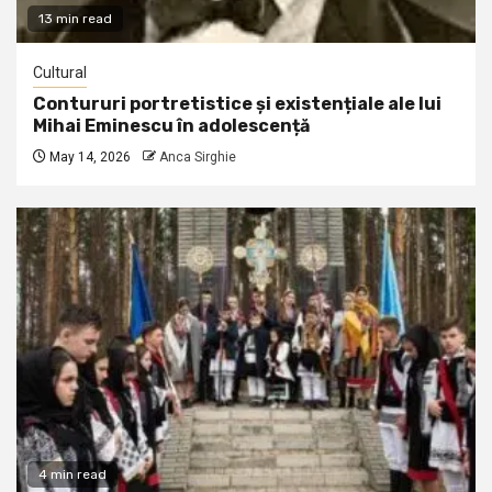
13 min read
Cultural
Contururi portretistice și existențiale ale lui
Mihai Eminescu în adolescență
May 14, 2026
Anca Sirghie
4 min read