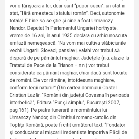
vor o ţărişoara a lor, doar sunt “popor secui”, un stat în
stat, “fără amestecul statului român”. Deci, autonomie
totală! E bine să se ştie şi cine a fost Urmanczy
Nandor. Deputat în Parlamentul Ungariei horthyste,
vreme de 16 ani, în anul 1935 declara cu arhicunoscuta
emfază nemeşească: “Nu vom mai cultiva slăbiciunile
vechii Ungarii. Slovaci, panslavi, valahi vor trebui să
dispară de pe pământul maghiar. Judeţele (n.a. aluzie la
Tratatul de Pace de la Trianon – n.n.) vor trebui
considerate ca pământ maghiar, chiar dacă sunt locuite
de români. Ele vor rămâne, întotdeauna maghiare,
conform legii naturii!” (Din cartea domnului Costel
Cristian Lazăr: “Românii din judeţul Covasna în perioada
interbelică”, Editura “Pur şi simplu”, Bucureşti 2007,
pag.161). Pe piatra funerară a mormântului lui
Urmanczy Nandor, din Cimitirul romano-catolic din
Topliţa Română, poate fi citit următorul text: “Fondator
şi conducător al mişcarii iredentiste împotriva Păcii de