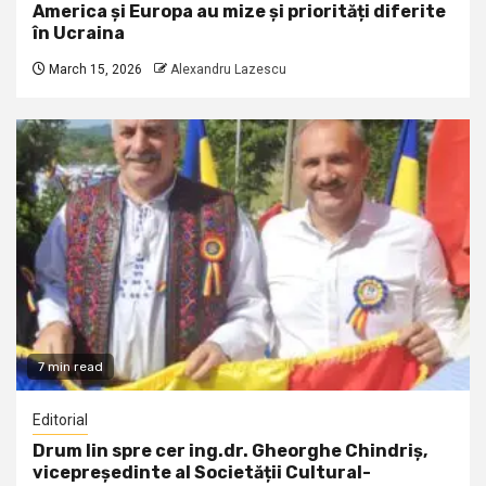
America și Europa au mize și priorități diferite
în Ucraina
March 15, 2026
Alexandru Lazescu
7 min read
Editorial
Drum lin spre cer ing.dr. Gheorghe Chindriș,
vicepreședinte al Societății Cultural-