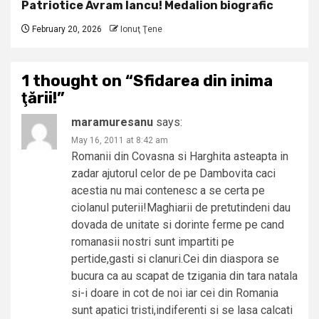
Patriotice Avram Iancu! Medalion biografic
February 20, 2026
Ionuţ Ţene
1 thought on “
Sfidarea din inima
ţării!
”
maramuresanu
says:
May 16, 2011 at 8:42 am
Romanii din Covasna si Harghita asteapta in
zadar ajutorul celor de pe Dambovita caci
acestia nu mai contenesc a se certa pe
ciolanul puterii!Maghiarii de pretutindeni dau
dovada de unitate si dorinte ferme pe cand
romanasii nostri sunt impartiti pe
pertide,gasti si clanuri.Cei din diaspora se
bucura ca au scapat de tzigania din tara natala
si-i doare in cot de noi iar cei din Romania
sunt apatici tristi,indiferenti si se lasa calcati