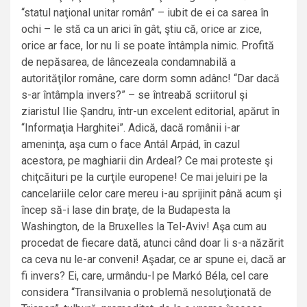
“statul naţional unitar român” – iubit de ei ca sarea în
ochi – le stă ca un arici în gât, ştiu că, orice ar zice,
orice ar face, lor nu li se poate întâmpla nimic. Profită
de nepăsarea, de lâncezeala condamnabilă a
autorităţilor române, care dorm somn adânc! “Dar dacă
s-ar întâmpla invers?” – se întreabă scriitorul şi
ziaristul Ilie Şandru, într-un excelent editorial, apărut în
“Informaţia Harghitei”. Adică, dacă românii i-ar
ameninţa, aşa cum o face Antál Arpád, în cazul
acestora, pe maghiarii din Ardeal? Ce mai proteste şi
chiţcăituri pe la curţile europene! Ce mai jeluiri pe la
cancelariile celor care mereu i-au sprijinit până acum şi
încep să-i lase din braţe, de la Budapesta la
Washington, de la Bruxelles la Tel-Aviv! Aşa cum au
procedat de fiecare dată, atunci când doar li s-a năzărit
ca ceva nu le-ar conveni! Aşadar, ce ar spune ei, dacă ar
fi invers? Ei, care, urmându-l pe Markó Béla, cel care
considera “Transilvania o problemă nesoluţionată de