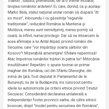
Trianon”, tulbură, premeditat, de la o vreme încoace,
liniştea românilor ardeleni! Ei, care, dorind, ca şi acelaşi
Markó Béla, statul naţional unitar român să dispară “itt
es most”, înlocuindu-l cu găselniţa “regiunile
tradiţionale”, reducând România la Muntenia şi
Moldova, mereu sunt nemulţumiţi, mereu porniţi să
ceară, la infinit, numai privilegii. Dar să ne întoarcem la
acea afirmaţie a lui Antál Arpád, privind românii din
Secuime, care “vor împărtăşi soarta sârbilor din
Kosovo”! Mizerabilă ameninţare! Sfidare nepermisă!
Atac împotriva românilor trăitori în patria lor! Mitocănie
insultătoare! Repetăm: o spune tocmai un primar
maghiar din România, cel din Sfântu Gheorghe, din
inimă de ţară, fost deputat în Parlamentul de la
Bucureşti, nu de la Budapesta, ins cunoscut pentru
ideile lui autonomiste pe criterii etnice privind Ţinutul
Secuiesc. Considerând declararea unilaterală a
independenţei fostei provincii sarbe, de către etnicii
kosovari, drept “model pentru secuimea din România”,