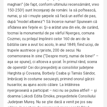
maghiari” (de fapt, conform ultimului recensământ, vreo
150-250!) sunt înconjuraţi de români. Ia să poftească,
numai, şi să-i muşte şarpele să facă un astfel de pas,
după “model albanez”! Să încerce numai! Spuneam că
sfidarea are feţele ei. Şi-a arătat una din ele, de curând,
tocmai la monumentul de pe vârful Nyerges, comuna
Cozmei, cu prilejul împlinirii celor 160 de ani de la
bătălia care a avut loc acolo, în anul 1849, fiind ucişi, de
trupele austriece şi ţariste, 200 de secui. Nu
comemorarea în sine (“Despre morţi, numai de bine!” –
aşa se spune), ci altceva a şocat. În primul rând, scena
de operetă! Cei doi preşedinţi ai consiliilor judeţene
Harghita şi Covasna, Borbely Csaba şi Tamás Sándor,
îmbrăcaţi în costume secuieşti, primind onorul gărzii
husarilor, au ajuns acolo călare. La întâlnirea
nyergeseană a participat – nici nu se putea altfel! – şi
doamna Lokodi Edita Emöke, preşedintele Consiliului
Judeţean Mureş. Nu se ştie dacă a venit pe jos sau