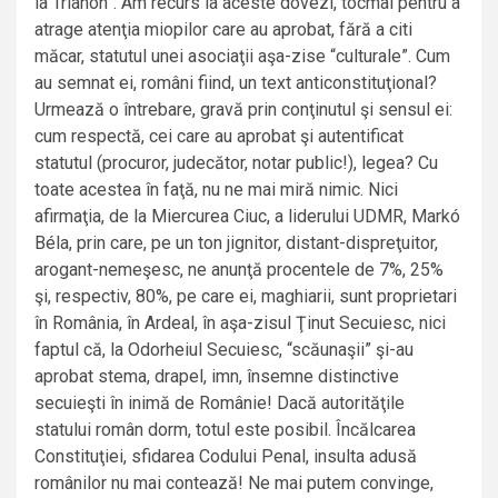
la Trianon”. Am recurs la aceste dovezi, tocmai pentru a
atrage atenţia miopilor care au aprobat, fără a citi
măcar, statutul unei asociaţii aşa-zise “culturale”. Cum
au semnat ei, români fiind, un text anticonstituţional?
Urmează o întrebare, gravă prin conţinutul şi sensul ei:
cum respectă, cei care au aprobat şi autentificat
statutul (procuror, judecător, notar public!), legea? Cu
toate acestea în faţă, nu ne mai miră nimic. Nici
afirmaţia, de la Miercurea Ciuc, a liderului UDMR, Markó
Béla, prin care, pe un ton jignitor, distant-dispreţuitor,
arogant-nemeşesc, ne anunţă procentele de 7%, 25%
şi, respectiv, 80%, pe care ei, maghiarii, sunt proprietari
în România, în Ardeal, în aşa-zisul Ţinut Secuiesc, nici
faptul că, la Odorheiul Secuiesc, “scăunaşii” şi-au
aprobat stema, drapel, imn, însemne distinctive
secuieşti în inimă de Românie! Dacă autorităţile
statului român dorm, totul este posibil. Încălcarea
Constituţiei, sfidarea Codului Penal, insulta adusă
românilor nu mai contează! Ne mai putem convinge,