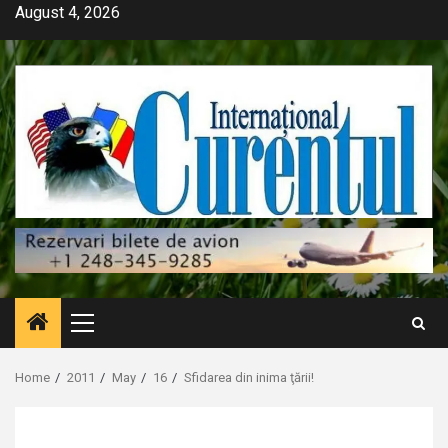
Skip
August 4, 2026
to
content
Primary
Menu
Home
2011
May
16
Sfidarea din inima ţării!