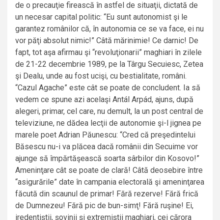
de o precauţie firească în astfel de situaţii, dictată de
un necesar capital politic: “Eu sunt autonomist şi le
garantez românilor că, în autonomia ce se va face, ei nu
vor păţi absolut nimic!” Câtă mărinimie! Ce darnic! De
fapt, tot aşa afirmau şi “revoluţionarii” maghiari în zilele
de 21-22 decembrie 1989, pe la Târgu Secuiesc, Zetea
şi Dealu, unde au fost ucişi, cu bestialitate, români.
“Cazul Agache” este cât se poate de concludent. Ia să
vedem ce spune azi acelaşi Antál Arpád, ajuns, după
alegeri, primar, cel care, nu demult, la un post central de
televiziune, ne dădea lecţii de autonomie şi-l jignea pe
marele poet Adrian Păunescu: “Cred că preşedintelui
Băsescu nu-i va plăcea dacă românii din Secuime vor
ajunge să împărtăşească soarta sârbilor din Kosovo!”
Ameninţare cât se poate de clară! Câtă deosebire între
“asigurările” date în campania electorală şi ameninţarea
făcută din scaunul de primar! Fără rezerve! Fără frică
de Dumnezeu! Fără pic de bun-simţ! Fără ruşine! Ei,
iredentiştii, şovinii şi extremiştii maghiari, cei cărora