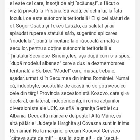
el este cel care, însoţit de alţi “scăunaşi”, a făcut o
vizită privată la Pristina. Să vadă, cu ochii lui, la faţa
locului, ce este autonomia teritorială! El şi cei alături de
el, Sogor Csaba şi Tökes Lászlo, au salutat şi au
aplaudat ruperea statului sârb, sugerând aplicarea
“modelului”, până la incitare la o răscoală armată a
secuilor, pentru a obţine autonomia teritorială a
Ţinutului Secuiesc. Bineînţeles, aşa după cum s-a spus,
“după modelul albanez” care a dus la dezmembrarea
teritorială a Serbiei. “Model” care, musai, trebuie,
aşadar, urmat şi în Secuimea din inima României. Numai
că, îndeobşte, socotelile de acasă nu se potrivesc cu
cele din târg! Provincia secesionistă Kosovo, care şi-a
declarat, unilateral, independenţa, în urma acţiunilor
diversioniste ale UCK, se află la graniţa Serbiei cu
Albania. Deci, altă mâncare de peşte! Altă Mărie, cu
altă pălărie! Judeţele Harghita şi Covasna sunt în inima
României! Nu la margine, precum Kosovo! Cei vreo
“câteva sute de mii” – aşa îşi spun ei! – de “secui-