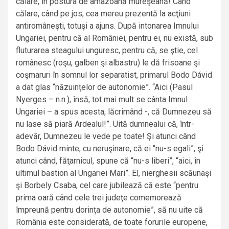
călare, în postura de amazoană mureşeană! Când
călare, când pe jos, cea mereu prezentă la acţiuni
antiromâneşti, totuşi a ajuns. După intonarea Imnului
Ungariei, pentru că al României, pentru ei, nu există, sub
fluturarea steagului unguresc, pentru că, se ştie, cel
românesc (roşu, galben şi albastru) le dă frisoane şi
coşmaruri în somnul lor separatist, primarul Bodo Dávid
a dat glas “năzuinţelor de autonomie”. “Aici (Pasul
Nyerges – n.n.), însă, tot mai mult se cânta Imnul
Ungariei – a spus acesta, lăcrimând -, că Dumnezeu să
nu lase să piară Ardealul!”. Uită dumnealui că, într-
adevăr, Dumnezeu le vede pe toate! Şi atunci când
Bodo Dávid minte, cu neruşinare, că ei “nu-s egali”, şi
atunci când, făţarnicul, spune că “nu-s liberi”, “aici, în
ultimul bastion al Ungariei Mari”. El, nierghesii scăunaşi
şi Borbely Csaba, cel care jubilează că este “pentru
prima oară când cele trei judeţe comemorează
împreună pentru dorinţa de autonomie”, să nu uite că
România este considerată, de toate forurile europene,