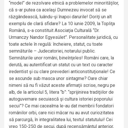
“model” de rezolvare etnică a problemelor minorităţilor,
că s-ar putea ca acelaşi Dumnezeu invocat să se
răzgândească, luându-şi înapoi darurile! Doriţi un alt
exemplu de clară sfidare? La 10 iunie 2009, la Topliţa
Română, s-a constituit Asociaţia Culturală “Dr.
Urmanczy Nandor Egyesület”. Personalitate juridică, cu
toate actele în regulă: încheiere, statut, cu toate
semnăturile – Judecatoriei, notarului public.
Semnăturile unor români, bineînţeles! Români care, la
derută, au autentificat un statut cu un text cu caracter
iredentist şi cu clare prevederi anticonstituţionale! Ce
se ascunde sub masca unor sintagme? Oare chiar
nimeni să nu fi văzut aceste afirmaţii scrise, negru pe
alb, de la articolul 5, litera “b”: “sprijinirea tradiţiilor de
autoguvernare secuiască şi cultura istoriei poporului
secui”? Ce mai cacealma le-au dat membrii fondatori
românilor orbi, care nici măcar nu au avut curiozitatea
să parcurgă, în integralitatea lui, textul statutului! Cei
vreo 150-250 de secui, după recensământul anterior,