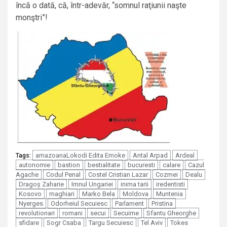
încă o dată, că, într-adevăr, “somnul raţiunii naşte
monştri”!
amazoanaLokodi Edita Emoke
Antal Arpad
Ardeal
Tags:
autonomie
bastion
bestialitate
bucuresti
calare
Cazul
Agache
Codul Penal
Costel Cristian Lazar
Cozmei
Dealu
Dragoș Zaharie
Imnul Ungariei
inima tarii
iredentisti
Kosovo
maghiari
Marko Bela
Moldova
Muntenia
Nyerges
Odorheiul Secuiesc
Parlament
Pristina
revolutionari
romani
secui
Secuime
Sfantu Gheorghe
sfidare
Sogr Csaba
Targu Secuiesc
Tel Aviv
Tokes