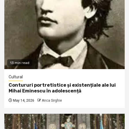
13 min read
Cultural
Contururi portretistice și existențiale ale lui
Mihai Eminescu în adolescență
May 14, 2026
Anca Sirghie