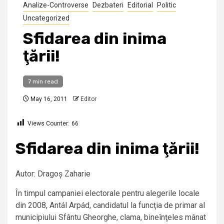
Analize-Controverse
Dezbateri
Editorial
Politic
Uncategorized
Sfidarea din inima
ţării!
7 min read
May 16, 2011
Editor
Views Counter:
66
Sfidarea din inima ţării!
Autor: Dragoș Zaharie
În timpul campaniei electorale pentru alegerile locale
din 2008, Antál Arpád, candidatul la funcţia de primar al
municipiului Sfântu Gheorghe, clama, bineînţeles mânat