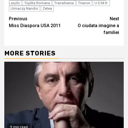
Laszlo
Toplita Romana
Transilvania
Trianon
U.D.M.R.
Urmaczy Nandor
Zetea
Continue
Previous
Next
Miss Diaspora USA 2011
O ciudata imagine a
Reading
familiei
MORE STORIES
9 min read