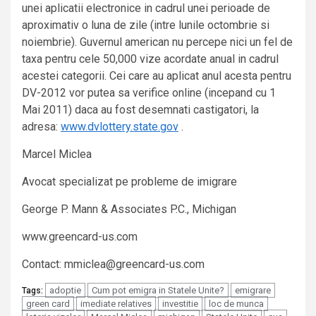
unei aplicatii electronice in cadrul unei perioade de
aproximativ o luna de zile (intre lunile octombrie si
noiembrie). Guvernul american nu percepe nici un fel de
taxa pentru cele 50,000 vize acordate anual in cadrul
acestei categorii. Cei care au aplicat anul acesta pentru
DV-2012 vor putea sa verifice online (incepand cu 1
Mai 2011) daca au fost desemnati castigatori, la
adresa:
www.dvlottery.state.gov
.
Marcel Miclea
Avocat specializat pe probleme de imigrare
George P. Mann & Associates P.C., Michigan
www.greencard-us.com
Contact: mmiclea@greencard-us.com
adoptie
Cum pot emigra in Statele Unite?
emigrare
Tags:
green card
imediate relatives
investitie
loc de munca