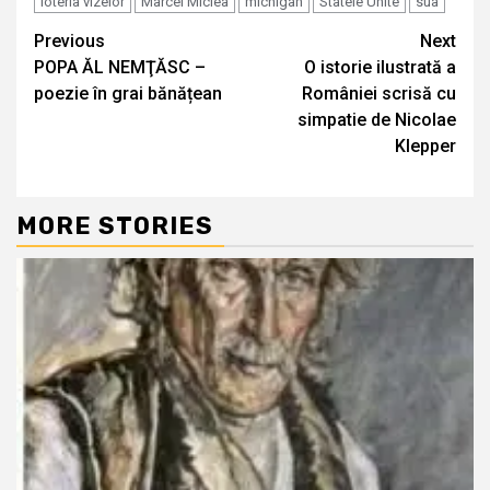
loteria vizelor
Marcel Miclea
michigan
Statele Unite
sua
Continue
Previous
Next
POPA ĂL NEMŢĂSC –
O istorie ilustrată a
Reading
poezie în grai bănățean
României scrisă cu
simpatie de Nicolae
Klepper
MORE STORIES