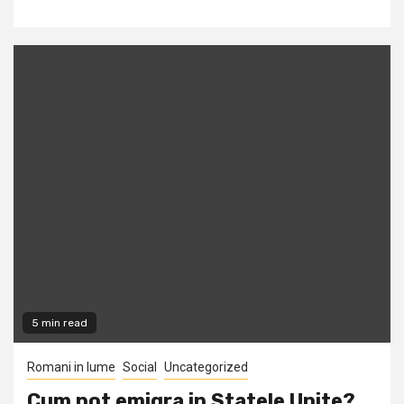
5 min read
Romani in lume
Social
Uncategorized
Cum pot emigra in Statele Unite?