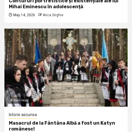
Contururi portretistice și existențiale ale lui
Mihai Eminescu în adolescență
May 14, 2026
Anca Sirghie
4 min read
Istorie ascunsa
Masacrul de la Fântâna Albă a fost un Katyn
românesc!