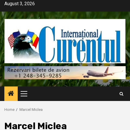
Skip
August 3, 2026
to
content
Primary
Menu
Home
Marcel Miclea
Marcel Miclea