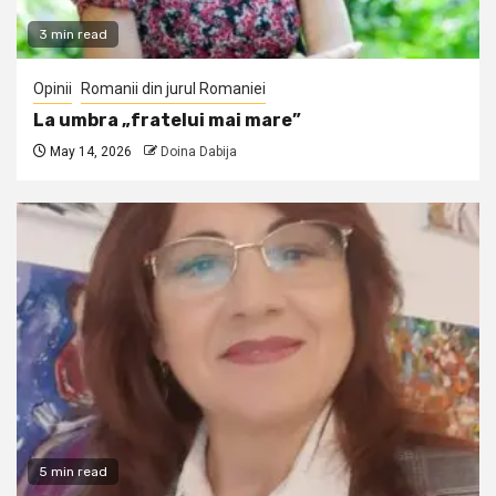
3 min read
Opinii
Romanii din jurul Romaniei
La umbra „fratelui mai mare”
May 14, 2026
Doina Dabija
5 min read