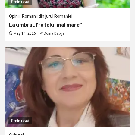
3 min read
Opinii
Romanii din jurul Romaniei
La umbra „fratelui mai mare”
May 14, 2026
Doina Dabija
5 min read