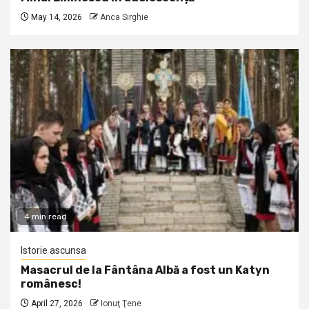
May 14, 2026
Anca Sirghie
4 min read
Istorie ascunsa
Masacrul de la Fântâna Albă a fost un Katyn
românesc!
April 27, 2026
Ionuţ Ţene