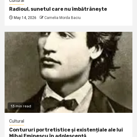
Cultural
Radioul, sunetul care nu îmbătrânește
May 14, 2026
Camelia Morda Baciu
13 min read
Cultural
Contururi portretistice și existențiale ale lui
Mihai Eminescu în adolescență